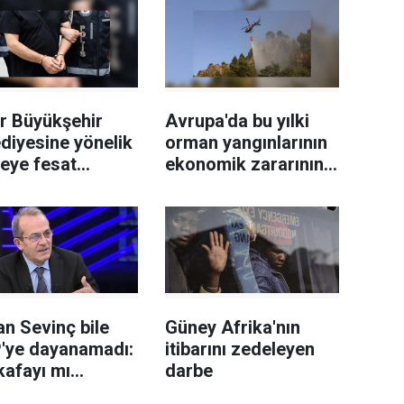
r Büyükşehir
Avrupa'da bu yılki
diyesine yönelik
orman yangınlarının
leye fesat
ekonomik zararının
ştırma"
19 milyar avroyu
uşturmasında 2
geçtiği tahmin
eli tutuklandı
ediliyor
n Sevinç bile
Güney Afrika'nın
'ye dayanamadı:
itibarını zedeleyen
kafayı mı
darbe
niz?