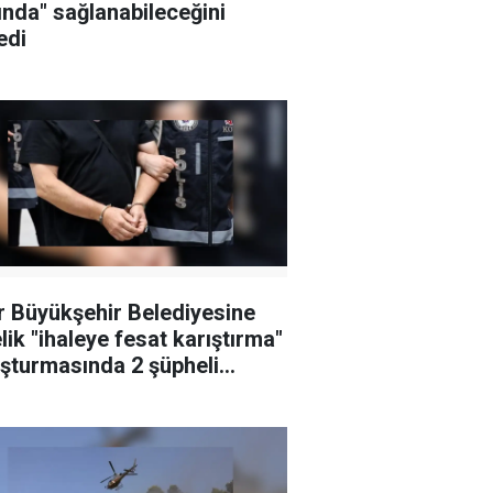
ında" sağlanabileceğini
edi
r Büyükşehir Belediyesine
lik "ihaleye fesat karıştırma"
şturmasında 2 şüpheli
klandı