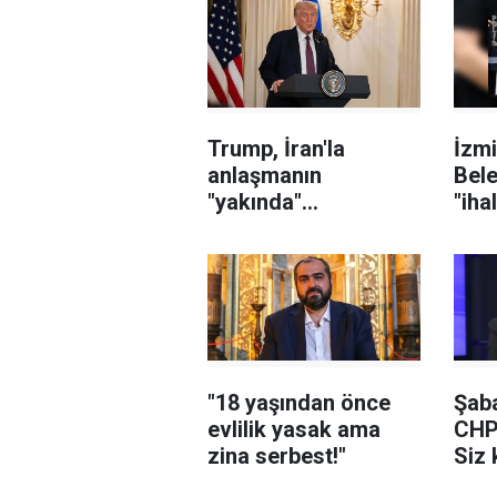
Trump, İran'la
İzmi
anlaşmanın
Bele
"yakında"
"iha
sağlanabileceğini
karı
söyledi
sor
şüph
"18 yaşından önce
Şaba
evlilik yasak ama
CHP
zina serbest!"
Siz 
yedi