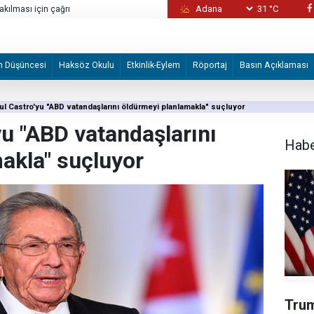
31 °C
akılması için çağrı
Keşm Adası'nda patlama sesleri duyuldu
m Düşüncesi
Haksöz Okulu
Etkinlik-Eylem
Röportaj
Basın Açıklaması
ul Castro'yu "ABD vatandaşlarını öldürmeyi planlamakla" suçluyor
yu "ABD vatandaşlarını
Hab
akla" suçluyor
Trum