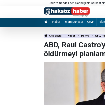
leceğini söyledi
Tunus’ta Nahda lideri Gannuşi'nin serbest bır
Haber
İslam Dünyası
Çeviri
İsla
Ana Sayfa
Haber
Dünya
ABD, Ra
ABD, Raul Castro'
öldürmeyi planlam