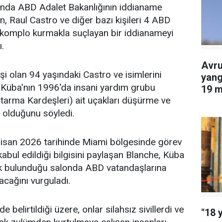
kında
ABD
Adalet Bakanlığının iddianame
 Raul Castro ve diğer bazı kişileri 4 ABD
 komplo kurmakla suçlayan bir iddianameyi
ı.
Avru
i olan 94 yaşındaki Castro ve isimlerini
yang
n, Küba'nın 1996'da insani yardım grubu
19 m
tarma Kardeşleri) ait uçakları düşürme ve
edil
 olduğunu söyledi.
isan
2026 tarihinde Miami bölgesinde görev
kabul edildiği bilgisini paylaşan Blanche, Küba
rak bulunduğu salonda ABD vatandaşlarına
acağını vurguladı.
 belirtildiği üzere, onlar silahsız sivillerdi ve
"18 