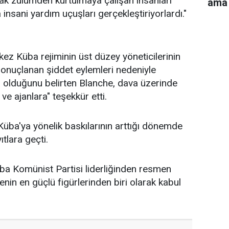
ak zulümden kurtulmaya çalışan insanları
ama 
nsani yardım uçuşları gerçekleştiriyorlardı."
 kez Küba rejiminin üst düzey yöneticilerinin
onuçlanan şiddet eylemleri nedeniyle
olduğunu belirten Blanche, dava üzerinde
a ve ajanlara" teşekkür etti.
Küba'ya yönelik baskılarının arttığı dönemde
tlara geçti.
a Komünist Partisi liderliğinden resmen
enin en güçlü figürlerinden biri olarak kabul