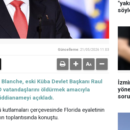
"yak
söyl
Güncelleme:
21/05/2026 11:03
 Blanche, eski Küba Devlet Başkanı Raul
İzmi
yöne
ABD vatandaşlarını öldürmek amacıyla
soru
ddianameyi açıkladı.
tutu
kutlamaları çerçevesinde Florida eyaletinin
n toplantısında konuştu.