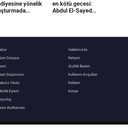
diyesine yönelik
en kötü gecesi:
uşturmada
Abdul El-Sayed
an belediye
Demokrat Parti
kan yardımcısı
önseçimini kazandı
landı
aber
Hakkımızda
slam Dünyası
İletişim
viri
Gizlilik İlkeleri
slam Düşüncesi
Kullanım Koşulları
aksöz Okulu
Reklam
kinlik-Eylem
Künye
öportaj
asın Açıklaması