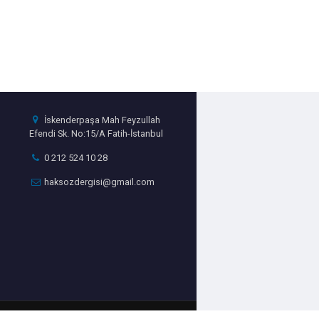
İskenderpaşa Mah Feyzullah
Efendi Sk. No:15/A Fatih-İstanbul
0 212 524 10 28
haksozdergisi@gmail.com