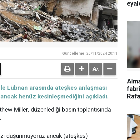
eyale
Güncelleme:
26/11/2024 20:11
Alm
il ile Lübnan arasında ateşkes anlaşması
fabri
Rafa
 ancak henüz kesinleşmediğini açıkladı.
tepk
thew Miller, düzenlediği basın toplantısında
.
ızı düşünmüyoruz ancak (ateşkes)