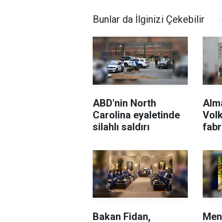
Bunlar da İlginizi Çekebilir
ABD'nin North
Alm
Carolina eyaletinde
Vol
silahlı saldırı
fabr
sila
Rafa
devr
tepk
Bakan Fidan,
Men