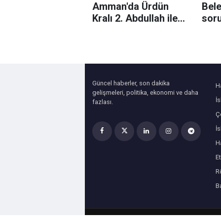
Amman'da Ürdün
Bele
Kralı 2. Abdullah ile
sor
Kudüs'ü görüştü
aran
baş
yaka
Güncel haberler, son dakika
H
gelişmeleri, politika, ekonomi ve daha
İ
fazlası.
Çe
İ
H
Et
R
B