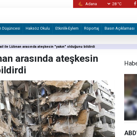
28 °C
Alman STK'den Volkswagen fabrikasının İsrail
devredilmesi planına tepki
m Düşüncesi
Haksöz Okulu
Etkinlik-Eylem
Röportaj
Basın Açıklaması
ail ile Lübnan arasında ateşkesin "yakın" olduğunu bildirdi
bnan arasında ateşkesin
Hab
ildirdi
ABD'