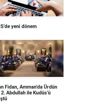
S'de yeni dönem
n Fidan, Amman'da Ürdün
ı 2. Abdullah ile Kudüs'ü
ştü