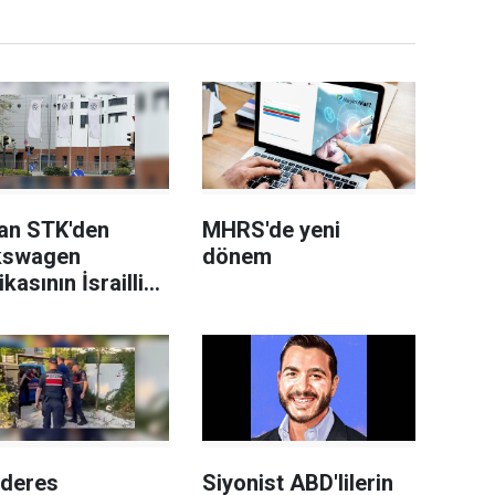
an STK'den
MHRS'de yeni
kswagen
dönem
ikasının İsrailli
h üreticisi
el'e
edilmesi planına
i
deres
Siyonist ABD'lilerin