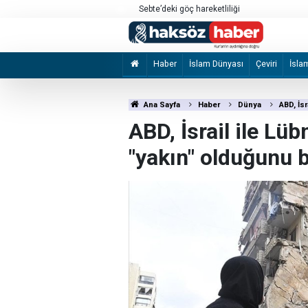
a’daki saldırılarını sürdürdü
Sebte’deki göç hareketliliği
Haber
İslam Dünyası
Çeviri
İsla
Ana Sayfa
Haber
Dünya
ABD, İsr
ABD, İsrail ile Lü
"yakın" olduğunu b