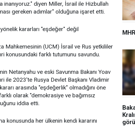
anıyoruz." diyen Miller, İsrail ile Hizbullah
ması gereken adımlar" olduğuna işaret etti.
önelik kararları "eşdeğer" değil
MHR
za Mahkemesinin (UCM) İsrail ve Rus yetkililer
mri konusundaki farklı tutumunu savundu.
amin Netanyahu ve eski Savunma Bakanı Yoav
ri ile 2023'te Rusya Devlet Başkanı Vladimir
 kararı arasında "eşdeğerlik" olmadığını öne
n farklı olarak "demokrasiye ve bağımsız
ğunu iddia etti.
Baka
Kral
a konusunda her ülkenin kendi kararını
görü