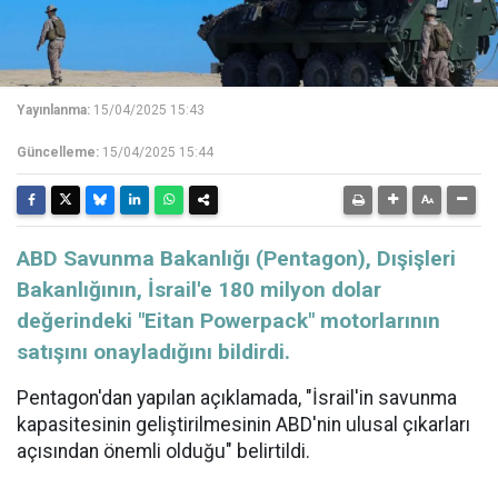
Yayınlanma:
15/04/2025 15:43
Güncelleme:
15/04/2025 15:44
ABD Savunma Bakanlığı (Pentagon), Dışişleri
Bakanlığının, İsrail'e 180 milyon dolar
değerindeki "Eitan Powerpack" motorlarının
satışını onayladığını bildirdi.
Pentagon'dan yapılan açıklamada, "İsrail'in savunma
kapasitesinin geliştirilmesinin ABD'nin ulusal çıkarları
açısından önemli olduğu" belirtildi.