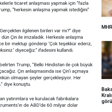
kelerle ticaret anlaşması yapmak için "fazla
Trump, "herkesin anlaşma yapmak istediğini"
MHR
erçekten ilgilenen birileri var mı?" diye
 dün Çin ile imzaladık. Herkesle anlaşma
e bir mektup gönderip 'Çok teşekkür ederiz,
iniz.' diyeceğiz." ifadesini kullandı.
 belirten Trump, "Belki Hindistan ile çok büyük
açacağız. Çin anlaşmasında ise Çin'i açmaya
mkün olmayan şeyler gerçekleşiyor. Her
." diye konuştu.
Baka
Kral
an yatırımlara ve kurulacak fabrikalara
görü
struments'ın de ABD'de 60 milyar dolar