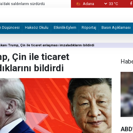
33 °C
ia’daki saldırılarını sürdürdü
Sebte’deki göç hareketliliği
m Düşüncesi
Haksöz Okulu
Etkinlik-Eylem
Röportaj
Basın Açıklaması
anı Trump, Çin ile ticaret anlaşması imzaladıklarını bildirdi
, Çin ile ticaret
Hab
klarını bildirdi
ABD'