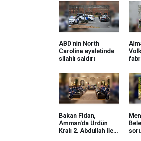
ABD'nin North
Alm
Carolina eyaletinde
Vol
silahlı saldırı
fabr
sila
Rafa
devr
tepk
Bakan Fidan,
Men
Amman'da Ürdün
Bele
Kralı 2. Abdullah ile
sor
Kudüs'ü görüştü
aran