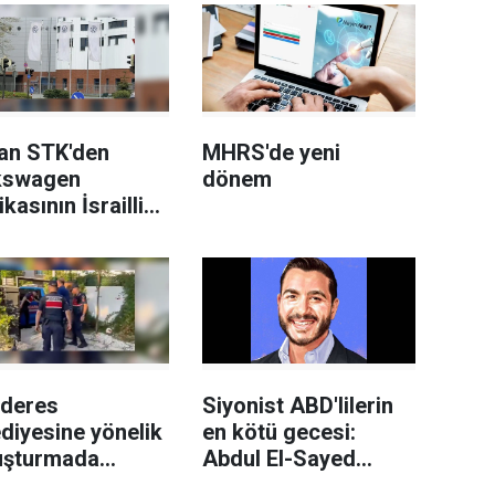
an STK'den
MHRS'de yeni
kswagen
dönem
ikasının İsrailli
h üreticisi
el'e
edilmesi planına
i
deres
Siyonist ABD'lilerin
diyesine yönelik
en kötü gecesi:
uşturmada
Abdul El-Sayed
an belediye
Demokrat Parti