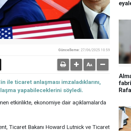
eyale
Güncelleme:
27/06/2025 10:59
Alm
 ile ticaret anlaşması imzaladıklarını,
fabri
Rafa
nlaşma yapabileceklerini söyledi.
tepk
en etkinlikte, ekonomiye dair açıklamalarda
nt, Ticaret Bakanı Howard Lutnick ve Ticaret