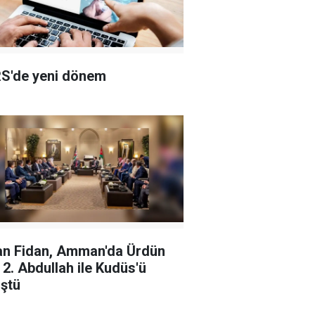
S'de yeni dönem
n Fidan, Amman'da Ürdün
ı 2. Abdullah ile Kudüs'ü
ştü