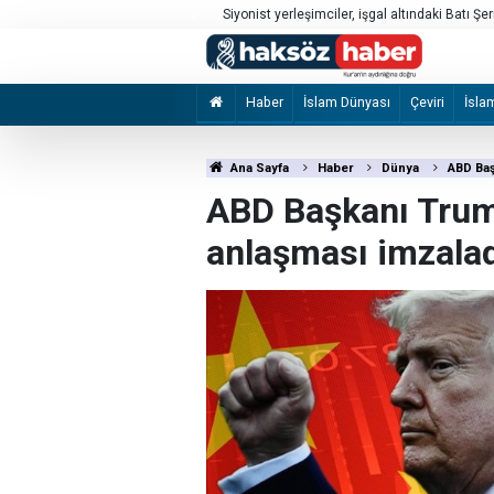
rı
Siyonist yerleşimciler, işgal altındaki Batı Şer
Haber
İslam Dünyası
Çeviri
İsla
Ana Sayfa
Haber
Dünya
ABD Başk
ABD Başkanı Trump
anlaşması imzaladı