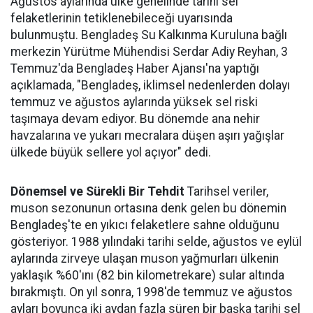
Ağustos aylarında ülke genelinde tarihi sel
felaketlerinin tetiklenebileceği uyarısında
bulunmuştu. Bengladeş Su Kalkınma Kuruluna bağlı
merkezin Yürütme Mühendisi Serdar Adiy Reyhan, 3
Temmuz'da Bengladeş Haber Ajansı'na yaptığı
açıklamada, "Bengladeş, iklimsel nedenlerden dolayı
temmuz ve ağustos aylarında yüksek sel riski
taşımaya devam ediyor. Bu dönemde ana nehir
havzalarına ve yukarı mecralara düşen aşırı yağışlar
ülkede büyük sellere yol açıyor" dedi.
Dönemsel ve Sürekli Bir Tehdit
Tarihsel veriler,
muson sezonunun ortasına denk gelen bu dönemin
Bengladeş'te en yıkıcı felaketlere sahne olduğunu
gösteriyor. 1988 yılındaki tarihi selde, ağustos ve eylül
aylarında zirveye ulaşan muson yağmurları ülkenin
yaklaşık %60'ını (82 bin kilometrekare) sular altında
bırakmıştı. On yıl sonra, 1998'de temmuz ve ağustos
ayları boyunca iki aydan fazla süren bir başka tarihi sel