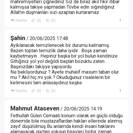
mahremiyetleri çiğnediniz Siz de biraz akıl fikir itibar
kalmışsa takiye yapmadan Tövbe edin sığındığınız
Allah'ın düşmanları sizi azaptan kurtaramaz
Yanıtla
(0)
(0)
Şahin
/ 20/06/2025 17:48
Ayiklanacak temizlenecek bir durumu kalmamış.
Bazen toptan temizlik daha iyidir . Boşa zaman
kaybetmeyin . Hepiniz başka bir yol bulun kendinize .
Gittiğiniz yol yol değildi baştan bozuktu zaten .
Başınızdaki takiyye yapıyordu
Ne bekliyordunuz ? Ayete muhalif masum taban olur
mu ? Akıl hiç mi yok ? Okuduğunuz risalelerin bir
kelimesini tam anlasaydınız keşke
Yanıtla
(0)
(0)
Mahmut Ataseven
/ 20/06/2025 14:19
Fethullah Gülen Cemaati konum olarak en güçlü olduğu
dönemde bile mustazaflardan hakları ellerinde alınmış
zayıf düşürülmüş Bu anlamda kendi insani haklarını
alamayacak güçten yoksun bireyleri hiçbir zaman