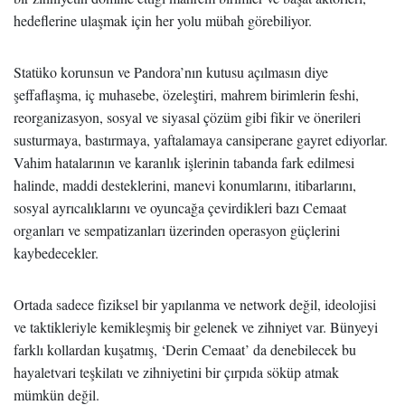
hedeflerine ulaşmak için her yolu mübah görebiliyor.
Statüko korunsun ve Pandora’nın kutusu açılmasın diye
şeffaflaşma, iç muhasebe, özeleştiri, mahrem birimlerin feshi,
reorganizasyon, sosyal ve siyasal çözüm gibi fikir ve önerileri
susturmaya, bastırmaya, yaftalamaya cansiperane gayret ediyorlar.
Vahim hatalarının ve karanlık işlerinin tabanda fark edilmesi
halinde, maddi desteklerini, manevi konumlarını, itibarlarını,
sosyal ayrıcalıklarını ve oyuncağa çevirdikleri bazı Cemaat
organları ve sempatizanları üzerinden operasyon güçlerini
kaybedecekler.
Ortada sadece fiziksel bir yapılanma ve network değil, ideolojisi
ve taktikleriyle kemikleşmiş bir gelenek ve zihniyet var. Bünyeyi
farklı kollardan kuşatmış, ‘Derin Cemaat’ da denebilecek bu
hayaletvari teşkilatı ve zihniyetini bir çırpıda söküp atmak
mümkün değil.