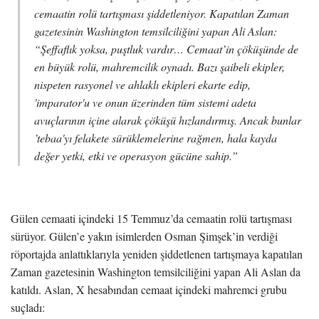
cemaatin rolü tartışması şiddetleniyor. Kapatılan Zaman
gazetesinin Washington temsilciliğini yapan Ali Aslan:
“Şeffaflık yoksa, puştluk vardır… Cemaat’in çöküşünde de
en büyük rolü, mahremcilik oynadı. Bazı şaibeli ekipler,
nispeten rasyonel ve ahlaklı ekipleri ekarte edip,
'imparator'u ve onun üzerinden tüm sistemi adeta
avuçlarının içine alarak çöküşü hızlandırmış. Ancak bunlar
’tebaa'yı felakete sürüklemelerine rağmen, hala kayda
değer yetki, etki ve operasyon gücüne sahip.”
Gülen cemaati içindeki 15 Temmuz’da cemaatin rolü tartışması
sürüyor. Gülen’e yakın isimlerden Osman Şimşek’in verdiği
röportajda anlattıklarıyla yeniden şiddetlenen tartışmaya kapatılan
Zaman gazetesinin Washington temsilciliğini yapan Ali Aslan da
katıldı. Aslan, X hesabından cemaat içindeki mahremci grubu
suçladı: