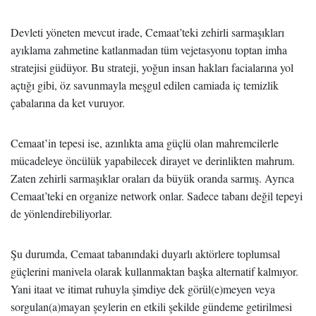
Devleti yöneten mevcut irade, Cemaat’teki zehirli sarmaşıkları
ayıklama zahmetine katlanmadan tüm vejetasyonu toptan imha
stratejisi güdüyor. Bu strateji, yoğun insan hakları facialarına yol
açtığı gibi, öz savunmayla meşgul edilen camiada iç temizlik
çabalarına da ket vuruyor.
Cemaat’in tepesi ise, azınlıkta ama güçlü olan mahremcilerle
mücadeleye öncülük yapabilecek dirayet ve derinlikten mahrum.
Zaten zehirli sarmaşıklar oraları da büyük oranda sarmış. Ayrıca
Cemaat’teki en organize network onlar. Sadece tabanı değil tepeyi
de yönlendirebiliyorlar.
Şu durumda, Cemaat tabanındaki duyarlı aktörlere toplumsal
güçlerini manivela olarak kullanmaktan başka alternatif kalmıyor.
Yani itaat ve itimat ruhuyla şimdiye dek görül(e)meyen veya
sorgulan(a)mayan şeylerin en etkili şekilde gündeme getirilmesi