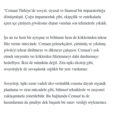
“Cemaat Türkiye’de sosyal, siyasal ve finansal bir imparatorluğa
dönüşmüştü. Çoğu imparatorluk gibi, ekipçilik ve entrikalarla
içten içe çürüyen gövdesine dıştan vurulan son tekmelerle yıkıldı.
Şu an ise hem bir ayrışma ve bölünme hem de köklerinden tekrar
filiz verme sürecinde. Cemaat gelenekçileri, çürümüş ve yıkılmış
gövdeyi tekrar diriltmeye ve dikmeye çalışıyor. Cemaat’i yok
etmek isteyenler ise köklerden filizlenmeyi dahi durdurmayı
hedefliyor. İkisi de mümkün değil. Zira tıpkı ekoloji gibi,
sosyolojiyle de savaşılarak sağlıklı bir yere varılamaz.
Sosyoloji, tıpkı uzun vadeli eko-verimlilik esasına dayalı organik
planlama ve zirai mücadele gibi, bilimsel tekniklerle ve rasyonel
yaklaşımlarla yönetilebilir. Bu bağlamda Cemaat’in de
hasımlarının da şimdiye dek başarılı bir sınav verdiği söylenemez.