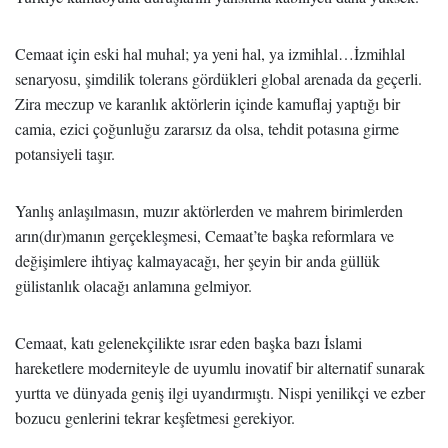
Cemaat için eski hal muhal; ya yeni hal, ya izmihlal…İzmihlal
senaryosu, şimdilik tolerans gördükleri global arenada da geçerli.
Zira meczup ve karanlık aktörlerin içinde kamuflaj yaptığı bir
camia, ezici çoğunluğu zararsız da olsa, tehdit potasına girme
potansiyeli taşır.
Yanlış anlaşılmasın, muzır aktörlerden ve mahrem birimlerden
arın(dır)manın gerçekleşmesi, Cemaat’te başka reformlara ve
değişimlere ihtiyaç kalmayacağı, her şeyin bir anda güllük
gülistanlık olacağı anlamına gelmiyor.
Cemaat, katı gelenekçilikte ısrar eden başka bazı İslami
hareketlere moderniteyle de uyumlu inovatif bir alternatif sunarak
yurtta ve dünyada geniş ilgi uyandırmıştı. Nispi yenilikçi ve ezber
bozucu genlerini tekrar keşfetmesi gerekiyor.