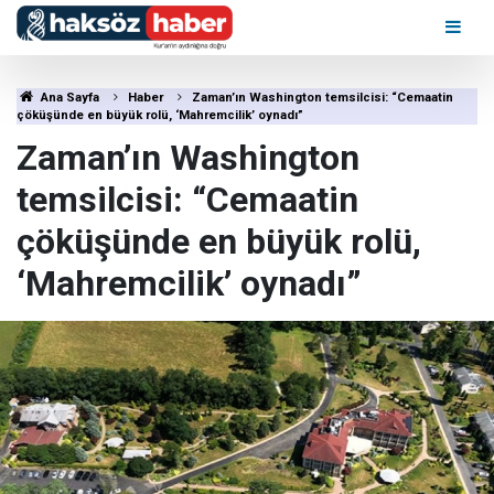
Ana Sayfa
Haber
Zaman’ın Washington temsilcisi: “Cemaatin
çöküşünde en büyük rolü, ‘Mahremcilik’ oynadı”
Zaman’ın Washington
temsilcisi: “Cemaatin
çöküşünde en büyük rolü,
‘Mahremcilik’ oynadı”