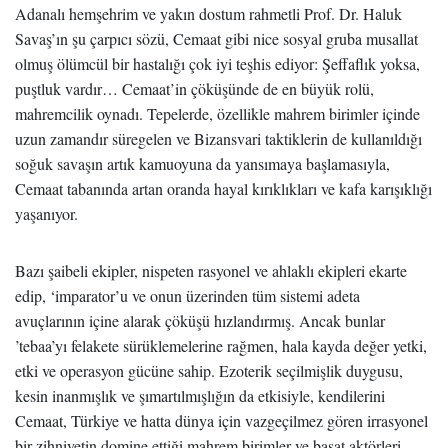
Adanalı hemşehrim ve yakın dostum rahmetli Prof. Dr. Haluk
Savaş’ın şu çarpıcı sözü, Cemaat gibi nice sosyal gruba musallat
olmuş ölümcül bir hastalığı çok iyi teşhis ediyor: Şeffaflık yoksa,
puştluk vardır… Cemaat’in çöküşünde de en büyük rolü,
mahremcilik oynadı. Tepelerde, özellikle mahrem birimler içinde
uzun zamandır süregelen ve Bizansvari taktiklerin de kullanıldığı
soğuk savaşın artık kamuoyuna da yansımaya başlamasıyla,
Cemaat tabanında artan oranda hayal kırıklıkları ve kafa karışıklığı
yaşanıyor.
Bazı şaibeli ekipler, nispeten rasyonel ve ahlaklı ekipleri ekarte
edip, ‘imparator’u ve onun üzerinden tüm sistemi adeta
avuçlarının içine alarak çöküşü hızlandırmış. Ancak bunlar
’tebaa’yı felakete sürüklemelerine rağmen, hala kayda değer yetki,
etki ve operasyon gücüne sahip. Ezoterik seçilmişlik duygusu,
kesin inanmışlık ve şımartılmışlığın da etkisiyle, kendilerini
Cemaat, Türkiye ve hatta dünya için vazgeçilmez gören irrasyonel
bir zihniyetin domine ettiği mahrem birimler ve başat aktörleri,