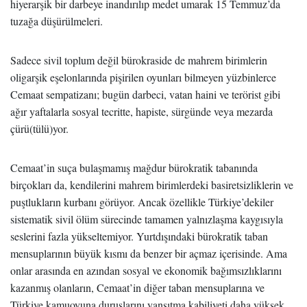
hiyerarşik bir darbeye inandırılıp medet umarak 15 Temmuz’da
tuzağa düşürülmeleri.
Sadece sivil toplum değil bürokraside de mahrem birimlerin
oligarşik eşelonlarında pişirilen oyunları bilmeyen yüzbinlerce
Cemaat sempatizanı; bugün darbeci, vatan haini ve terörist gibi
ağır yaftalarla sosyal tecritte, hapiste, sürgünde veya mezarda
çürü(tülü)yor.
Cemaat’in suça bulaşmamış mağdur bürokratik tabanında
birçokları da, kendilerini mahrem birimlerdeki basiretsizliklerin ve
puştlukların kurbanı görüyor. Ancak özellikle Türkiye’dekiler
sistematik sivil ölüm sürecinde tamamen yalnızlaşma kaygısıyla
seslerini fazla yükseltemiyor. Yurtdışındaki bürokratik taban
mensuplarının büyük kısmı da benzer bir açmaz içerisinde. Ama
onlar arasında en azından sosyal ve ekonomik bağımsızlıklarını
kazanmış olanların, Cemaat’in diğer taban mensuplarına ve
Türkiye kamuoyuna duruşlarını yansıtma kabiliyeti daha yüksek.