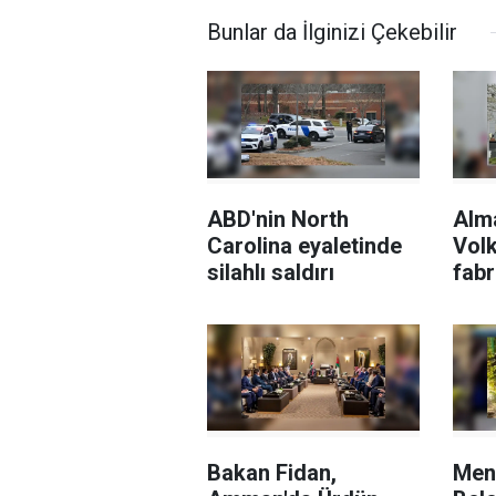
Bunlar da İlginizi Çekebilir
ABD'nin North
Alm
Carolina eyaletinde
Vol
silahlı saldırı
fabr
sila
Rafa
devr
tepk
Bakan Fidan,
Men