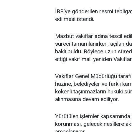
İBB'ye gönderilen resmi tebligatt
edilmesi istendi.
Mazbut vakıflar adına tescil edil
süreci tamamlanırken, açılan 
haklı buldu. Böylece uzun süred
ettiği vakıf malı yeniden Vakıfl
Vakıflar Genel Müdürlüğü taraf
hazine, belediyeler ve farklı ka
kökenli taşınmazların hukuki sür
alınmasına devam ediliyor.
Yürütülen işlemler kapsamında v
korunması, gelecek nesillere ak
amaçlanıyor.