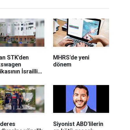
an STK'den
MHRS'de yeni
kswagen
dönem
ikasının İsrailli
h üreticisi
el'e
edilmesi planına
i
deres
Siyonist ABD'lilerin