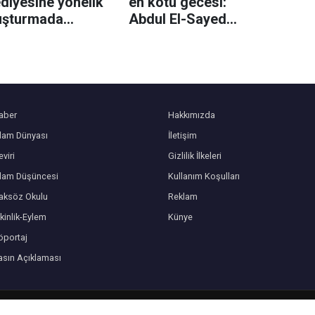
diyesine yönelik
en kötü gecesi:
uşturmada
Abdul El-Sayed
an belediye
Demokrat Parti
kan yardımcısı
önseçimini kazandı
landı
aber
Hakkımızda
slam Dünyası
İletişim
viri
Gizlilik İlkeleri
slam Düşüncesi
Kullanım Koşulları
aksöz Okulu
Reklam
kinlik-Eylem
Künye
öportaj
asın Açıklaması