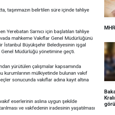
a, taşınmazın belirtilen süre içinde tahliye
MHR
en Yerebatan Sarnıcı için başlatılan tahliye
davada mahkeme Vakıflar Genel Müdürlüğünü
ir İstanbul Büyükşehir Belediyesinin işgal
ar Genel Müdürlüğü yönetimine geçti.
ından yürütülen çalışmalar kapsamında
mu kurumlarının mülkiyetinde bulunan vakıf
eçler sonucunda vakıflar adına kayıt altına
Baka
Kral
akıf eserlerinin aslına uygun şekilde
görü
tarılması ve vakfedenin iradesinin yaşatılması