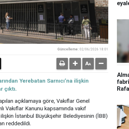
eyale
Güncelleme:
02/06/2026 18:01
Alm
arından Yerebatan Sarnıcı’na ilişkin
fabri
Rafa
 çıktı.
tepk
apılan açıklamaya göre,
Vakıflar Genel
lı Vakıflar Kanunu kapsamında vakıf
ilişkin
İstanbul
Büyükşehir Belediyesinin (İBB)
an reddedildi.