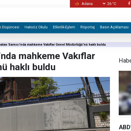
26 °C
Alman STK'den Volkswagen fabrikasının İsrail
devredilmesi planına tepki
m Düşüncesi
Haksöz Okulu
Etkinlik-Eylem
Röportaj
Basın Açıklaması
atan Sarnıcı’nda mahkeme Vakıflar Genel Müdürlüğü'nü haklı buldu
ı’nda mahkeme Vakıflar
Hab
ü haklı buldu
ABD'