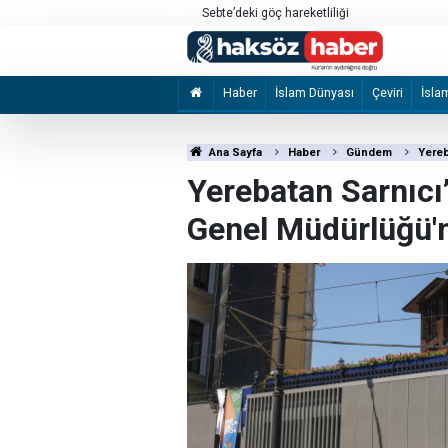
a’daki saldırılarını sürdürdü
Sebte’deki göç hareketliliği
Haber
İslam Dünyası
Çeviri
İsla
Ana Sayfa
Haber
Gündem
Yereb
Yerebatan Sarnıc
Genel Müdürlüğü'n