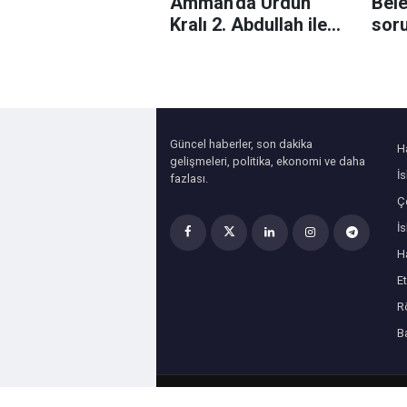
Amman'da Ürdün
Bele
Kralı 2. Abdullah ile
sor
Kudüs'ü görüştü
aran
baş
yaka
Güncel haberler, son dakika
H
gelişmeleri, politika, ekonomi ve daha
İ
fazlası.
Çe
İ
H
Et
R
B
© 2000 Haksöz Haber. Tüm hakları saklıdır