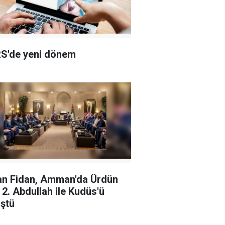
S'de yeni dönem
n Fidan, Amman'da Ürdün
ı 2. Abdullah ile Kudüs'ü
ştü