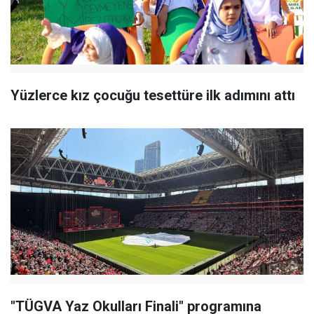
Yüzlerce kız çocuğu tesettüre ilk adımını attı
"TÜGVA Yaz Okulları Finali" programına