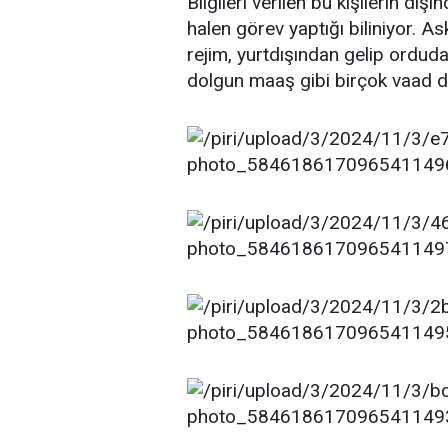
Bilgileri verilen bu kişilerin dı
halen görev yaptığı biliniyor. A
rejim, yurtdışından gelip ordud
dolgun maaş gibi birçok vaad d