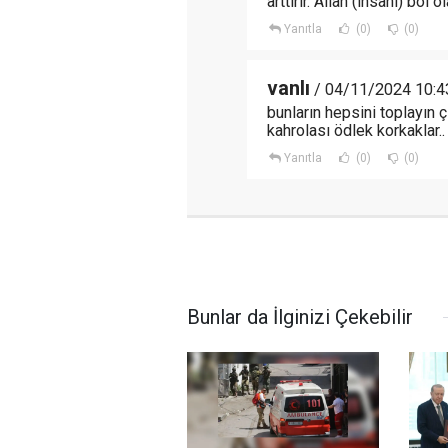
arttırır. Allah (ihsanı) bol 
Yanıtla
(0)
(0)
vanlı
/ 04/11/2024 10:4
bunların hepsini toplayın ç
kahrolası ödlek korkaklar..
Yanıtla
(0)
(0)
Bunlar da İlginizi Çekebilir