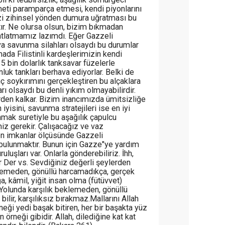
meti paramparça etmesi, kendi piyonlarını
izi zihinsel yönden dumura uğratması bu
ır. Ne olursa olsun, bizim bıkmadan
atlatmamız lazımdı. Eğer Gazzeli
va savunma silahları olsaydı bu durumlar
da Filistinli kardeşlerimizin kendi
i 5 bin dolarlık tanksavar füzelerle
onluk tankları berhava ediyorlar. Belki de
nç soykırımını gerçekleştiren bu alçaklara
rı olsaydı bu denli yıkım olmayabilirdir.
rden kalkar. Bizim inancımızda ümitsizliğe
 iyisini, savunma stratejileri ise en iyi
anmak suretiyle bu aşağılık çapulcu
iz gerekir. Çalışacağız ve vaz
n imkanlar ölçüsünde Gazzeli
bulunmaktır. Bunun için Gazze"ye yardım
uluşları var. Onlarla gönderebiliriz. İhh,
r Der vs. Sevdiğiniz değerli şeylerden
klemeden, gönüllü harcamadıkça, gerçek
a, kâmil, yiğit insan olma (fütüvvet)
Yolunda karşılık beklemeden, gönüllü
bilir, karşılıksız bırakmaz.Mallarını Allah
neği yedi başak bitiren, her bir başakta yüz
 örneği gibidir. Allah, dilediğine kat kat