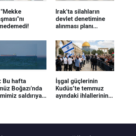
n "Mekke
Irak'ta silahların
aşması"nı
devlet denetimine
medemedi!
alınması planı
kapsamında kayıt
büroları açıldı
 Bu hafta
İşgal güçlerinin
müz Boğazı'nda
Kudüs’te temmuz
mimiz saldırıya
ayındaki ihlallerinin
dı
bilançosu açıklandı