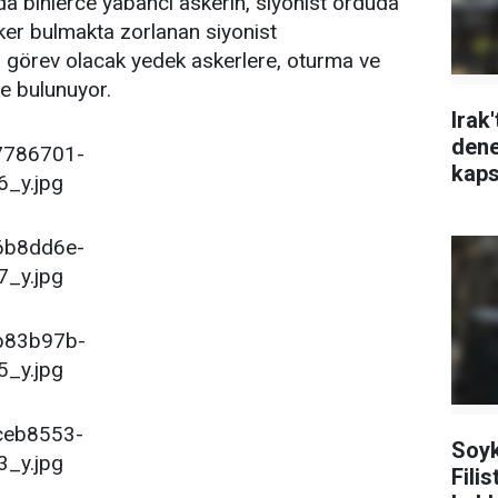
şında binlerce yabancı askerin, siyonist orduda
sker bulmakta zorlanan siyonist
a görev olacak yedek askerlere, oturma ve
e bulunuyor.
Irak'
dene
kaps
Soyk
Filis