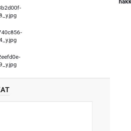
hakk
KAT