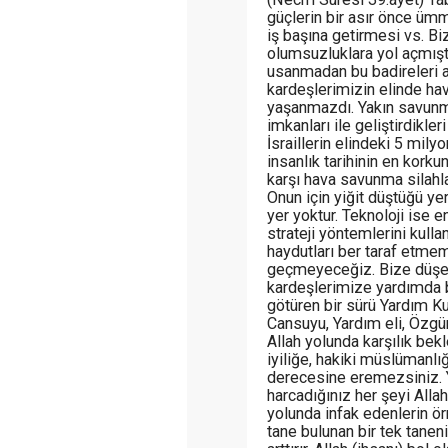
güçlerin bir asır önce üm
iş başına getirmesi vs. B
olumsuzluklara yol açmışt
usanmadan bu badireleri 
kardeşlerimizin elinde ha
yaşanmazdı. Yakın savunma
imkanları ile geliştirdikler
İsraillerin elindeki 5 mily
insanlık tarihinin en korku
karşı hava savunma silahla
Onun için yiğit düştüğü ye
yer yoktur. Teknoloji ise en
strateji yöntemlerini kull
haydutları ber taraf etmem
geçmeyeceğiz. Bize düşe
kardeşlerimize yardımda 
götüren bir sürü Yardım Kur
Cansuyu, Yardım eli, Özgü
Allah yolunda karşılık be
iyiliğe, hakiki müslümanlığ
derecesine eremezsiniz. 
harcadığınız her şeyi Allah 
yolunda infak edenlerin ör
tane bulunan bir tek tanenin