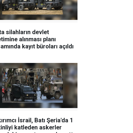
ta silahların devlet
timine alınması planı
amında kayıt büroları açıldı
ırımcı İsrail, Batı Şeria'da 1
tinliyi katleden askerler