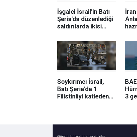
İşgalci İsrail'in Batı
İra
Şeria'da düzenlediği
Anl
saldırılarda ikisi
haz
sağlık görevlisi 6
Filistinli yaralandı
Soykırımcı İsrail,
BAE:
Batı Şeria'da 1
Hür
Filistinliyi katleden
3 ge
askerler hakkındaki
uğra
soruşturmayı kapattı
Güncel haberler, son dakika