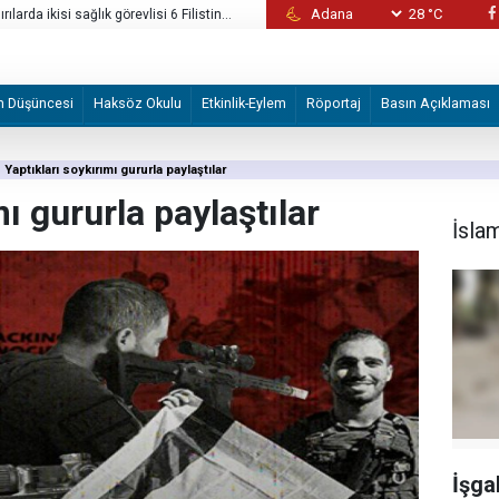
28 °C
ılarda ikisi sağlık görevlisi 6 Filistinli
İran "Mekke Anlaşması"nı hazmedemedi!
m Düşüncesi
Haksöz Okulu
Etkinlik-Eylem
Röportaj
Basın Açıklaması
Yaptıkları soykırımı gururla paylaştılar
ı gururla paylaştılar
İsla
İşgal