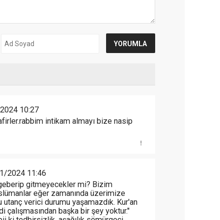
2024 10:27
afirler.rabbim intikam almayı bize nasip
1/2024 11:46
nki geberip gitmeyecekler mi? Bizim
slümanlar eğer zamanında üzerimize
 utanç verici durumu yaşamazdık. Kur'an
ndi çalışmasından başka bir şey yoktur."
i ki tedbirsizlik, aşağılık sömürgeci