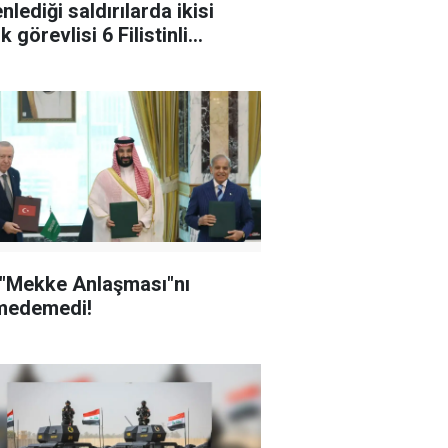
nlediği saldırılarda ikisi
k görevlisi 6 Filistinli
landı
 "Mekke Anlaşması"nı
medemedi!