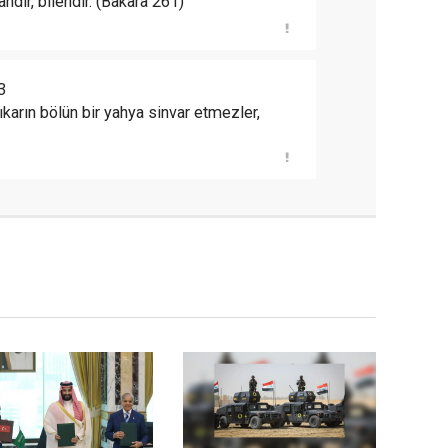
olandır, bilendir. (Bakara 261)
3
ıkarın bölün bir yahya sinvar etmezler,