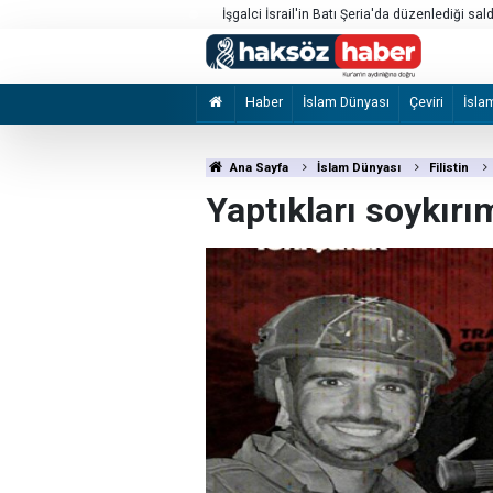
İşgalci İsrail'in Batı Şeria'da düzenlediği saldır
yaralandı
Haber
İslam Dünyası
Çeviri
İsla
Ana Sayfa
İslam Dünyası
Filistin
Yaptıkları soykırım