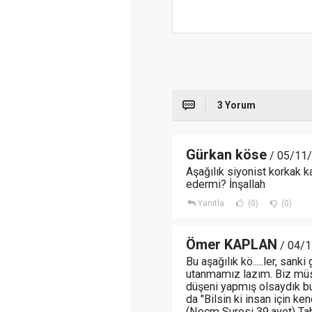
3 Yorum
Gürkan köse
/ 05/11/
Aşağılık siyonist korkak k
edermi? İnşallah
Yanıtla
(0)
(0)
Ömer KAPLAN
/ 04/1
Bu aşağılık kö.....ler, sa
utanmamız lazım. Biz mü
düşeni yapmış olsaydık bu
da "Bilsin ki insan için ke
(Necm Suresi 39.ayet) Tabi