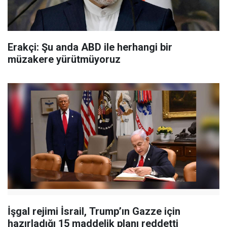
Erakçi: Şu anda ABD ile herhangi bir
müzakere yürütmüyoruz
İşgal rejimi İsrail, Trump’ın Gazze için
hazırladığı 15 maddelik planı reddetti