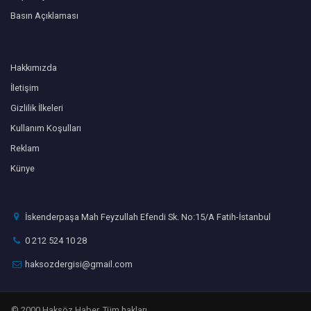
Basın Açıklaması
Hakkımızda
İletişim
Gizlilik İlkeleri
Kullanım Koşulları
Reklam
Künye
İskenderpaşa Mah Feyzullah Efendi Sk. No:15/A Fatih-İstanbul
0 212 524 10 28
haksozdergisi@gmail.com
© 2000 Haksöz Haber. Tüm hakları