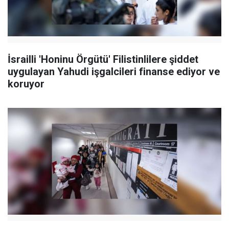
İsrailli 'Honinu Örgütü' Filistinlilere şiddet
uygulayan Yahudi işgalcileri finanse ediyor ve
koruyor