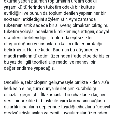
okuma yapan Bauman toplumların üretim odaklı
yaşam kültürlerinden tüketim odaklı bir kültüre
evrildiğini ve bunun da toplum denilen yapının her bir
noktasını etkilediğini söylemiştir. Aynı zamanda
tüketimin artık sadece bir alışveriş olmaktan çıktığını,
tüketim yoluyla insanların kimlikler inşa ettiğini, sosyal
statülerin belirlendiğini, toplumda eşitsizlikler
oluşturduğunu ve insanlarda kalıcı etkiler bıraktığını
belirtmiştir. Her ne kadar Bauman bu düşünceleri
maddi malların tüketimi üzerinden ifade etse de bizler
bu yazıda ilgili teorileri alıp maddi ve manevi bir
değerlendirme yapacağız.
Öncellikle, teknolojinin gelişmesiyle birlikte 7'den 70'e
herkesin eline, tüm dünya ile iletişim kurabildiği
cihazlar geçmiştir. İlk zamanlar bu cihazlar iki kişinin
sesli bir şekilde birbiriyle iletişim kurmasını sağlasa
da artık insanların ceplerinde taşıdığı cihazlarla "sosyal
medya" adıyla anılan ve çeşitli uygulamalar üzerinden