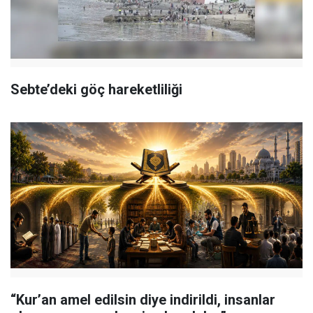
Sebte’deki göç hareketliliği
“Kur’an amel edilsin diye indirildi, insanlar