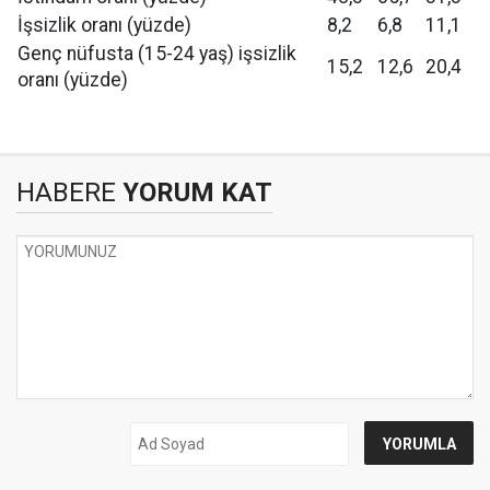
İşsizlik oranı (yüzde)
8,2
6,8
11,1
Genç nüfusta (15-24 yaş) işsizlik
15,2
12,6
20,4
oranı (yüzde)
HABERE
YORUM KAT