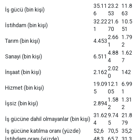
35.11
23.2
11.8
İş gücü (bin kişi)
6
53
63
32.22
21.6
10.5
İstihdam (bin kişi)
1
70
51
2.66
1.79
Tarım (bin kişi)
4.453
1
2
4.88
1.62
Sanayi (bin kişi)
6.511
4
7
2.02
İnşaat (bin kişi)
2.162
142
0
19.09
12.1
6.99
Hizmet (bin kişi)
5
05
1
1.58
1.31
İşsiz (bin kişi)
2.894
2
2
31.62
9.74
21.8
İş gücüne dahil olmayanlar (bin kişi)
4
5
79
İş gücüne katılma oranı (yüzde)
52,6
70,5
35,2
İstihdam oranı (yüzde)
48,3
65,7
31,3