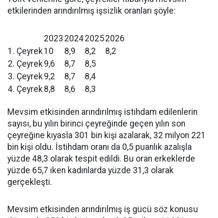
etkilerinden arındırılmış işsizlik oranları şöyle:
2023
2024
2025
2026
1. Çeyrek
10
8,9
8,2
8,2
2. Çeyrek
9,6
8,7
8,5
3. Çeyrek
9,2
8,7
8,4
4. Çeyrek
8,8
8,6
8,3
Mevsim etkisinden arındırılmış istihdam edilenlerin
sayısı, bu yılın birinci çeyreğinde geçen yılın son
çeyreğine kıyasla 301 bin kişi azalarak, 32 milyon 221
bin kişi oldu. İstihdam oranı da 0,5 puanlık azalışla
yüzde 48,3 olarak tespit edildi. Bu oran erkeklerde
yüzde 65,7 iken kadınlarda yüzde 31,3 olarak
gerçekleşti.
Mevsim etkisinden arındırılmış iş gücü söz konusu