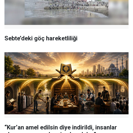
Sebte’deki göç hareketliliği
“Kur’an amel edilsin diye indirildi, insanlar