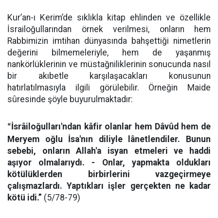
Kur’an-ı Kerim’de sıklıkla kitap ehlinden ve özellikle
İsrailoğullarından örnek verilmesi, onların hem
Rabbimizin imtihan dünyasında bahşettiği nimetlerin
değerini bilmemeleriyle, hem de yaşanmış
nankörlüklerinin ve müstağniliklerinin sonucunda nasıl
bir akıbetle karşılaşacakları konusunun
hatırlatılmasıyla ilgili görülebilir. Örneğin Maide
sûresinde şöyle buyurulmaktadır:
İsrâiloğulları'ndan kâfir olanlar hem Dâvûd hem de
“
Meryem oğlu İsa'nın diliyle lânetlendiler. Bunun
sebebi, onların Allah'a isyan etmeleri ve haddi
aşıyor olmalarıydı. - Onlar, yapmakta oldukları
kötülüklerden birbirlerini vazgeçirmeye
çalışmazlardı. Yaptıkları işler gerçekten ne kadar
kötü idi.”
(5/78-79)