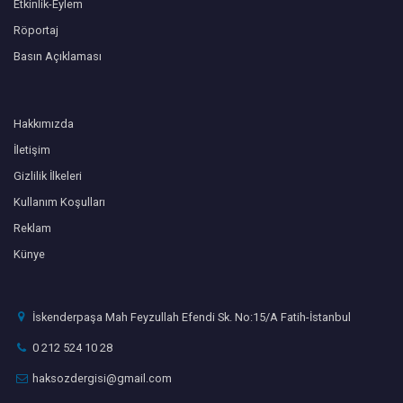
Etkinlik-Eylem
Röportaj
Basın Açıklaması
Hakkımızda
İletişim
Gizlilik İlkeleri
Kullanım Koşulları
Reklam
Künye
İskenderpaşa Mah Feyzullah Efendi Sk. No:15/A Fatih-İstanbul
0 212 524 10 28
haksozdergisi@gmail.com