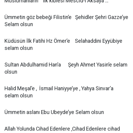
Müslümanların ilk kıblesi Mescid-i Aksaya …
Ümmetin göz bebeği Filistin’e Şehidler Şehri Gazze’ye
Selam olsun
Küdüsün İlk Fatihi Hz Ömer’e Selahaddini Eyyübiye
selam olsun
Sultan Abdulhamid Han’a Şeyh Ahmet Yasin’e selam
olsun
Halid Meşal’e , İsmail Haniyye’ye , Yahya Sinvar’a
selam olsun
Ümmetin aslanı Ebu Ubeyde’ye Selam olsun
Allah Yolunda Cihad Edenlere ,Cihad Edenlere cihad