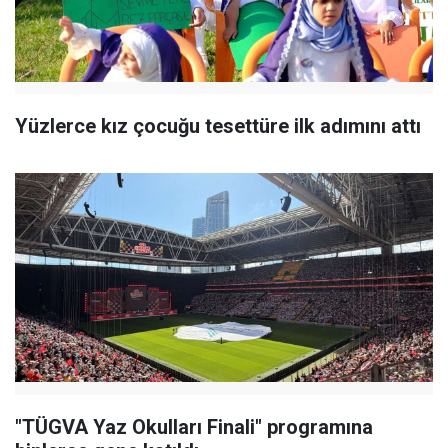
Yüzlerce kız çocuğu tesettüre ilk adımını attı
"TÜGVA Yaz Okulları Finali" programına