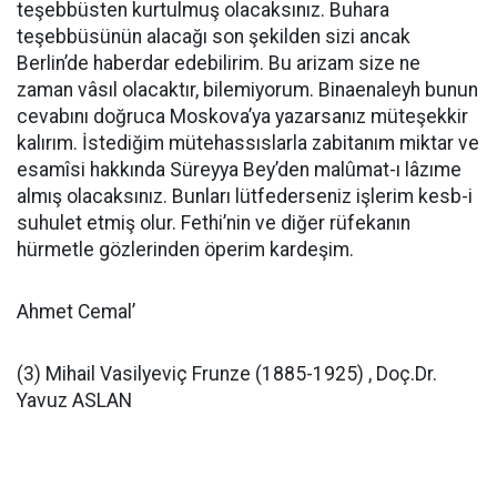
teşebbüsten kurtul­muş olacaksınız. Buhara
teşebbüsünün alacağı son şekilden sizi ancak
Berlin’de haberdar edebilirim. Bu arizam size ne
zaman vâsıl olacaktır, bi­lemiyorum. Binaenaleyh bunun
cevabını doğruca Moskova’ya yazarsanız müteşekkir
kalırım. İstediğim mütehassıslarla zabitanım miktar ve
esamîsi hakkında Süreyya Bey’den malûmat-ı lâzıme
almış olacaksınız. Bunları lütfederseniz işlerim kesb-i
suhulet etmiş olur. Fethi’nin ve diğer rüfekanın
hürmetle gözlerinden öperim kardeşim.
Ahmet Cemal’
(3) Mihail Vasilyeviç Frunze (1885-1925) , Doç.Dr.
Yavuz ASLAN