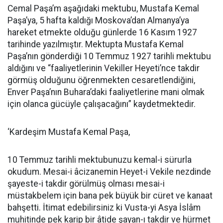
Cemal Paşa’m aşağıdaki mektubu, Mustafa Kemal
Paşa’ya, 5 hafta kaldığı Moskova’dan Almanya’ya
hareket etmekte olduğu günlerde 16 Kasım 1927
tarihinde yazılmıştır. Mektupta Mustafa Kemal
Paşa’nın gönderdiği 10 Temmuz 1927 tarihli mektubu
aldığını ve “faaliyetlerinin Vekiller Heyeti’nce takdir
görmüş olduğunu öğrenmekten cesaretlendiğini,
Enver Paşa’nın Buhara’daki faaliyetlerine mani olmak
için olanca gücüyle çalışacağını” kaydetmektedir.
‘Kardeşim Mustafa Kemal Paşa,
10 Temmuz tarihli mektubunuzu kemal-i sürurla
okudum. Mesai-i âcizanemin Heyet-i Vekile nezdinde
şayeste-i takdir görülmüş olması mesai-i
müstakbelem için bana pek büyük bir cüret ve kanaat
bahşetti. İtimat edebilirsiniz ki Vusta-yi Asya İslâm
muhitinde pek karip bir âtide şayan-ı takdir ve hürmet