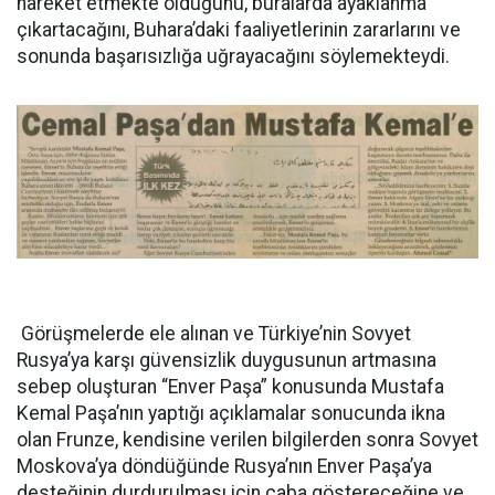
hareket etmekte olduğunu, buralarda ayaklanma
çıkartacağını, Buhara’daki faaliyetlerinin zararlarını ve
sonunda başarısızlığa uğrayacağını söylemekteydi.
Görüşmelerde ele alınan ve Türkiye’nin Sovyet
Rusya’ya karşı güvensizlik duygusunun artmasına
sebep oluşturan “Enver Paşa” konusunda Mustafa
Kemal Paşa’nın yaptığı açıklamalar sonucunda ikna
olan Frunze, kendisine verilen bilgilerden sonra Sovyet
Moskova’ya döndüğünde Rusya’nın Enver Paşa’ya
desteğinin durdurulması için çaba göstereceğine ve