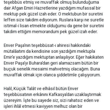
teşebbüs etmiş ve muvaffak olmuş bulunduğuma
dair Afgan Emiri Hazretlerine yazdığım mufassal bir
mektup pek güzel izah eder. O mektubun bir suretini
leffen size takdim ediyorum. Ruslara karşı ne suretle
istimal-i lisan etmekte olduğumu da gene bir suretini
takdim ettiğim memorandum pek güzel izah eder.
Enver Paşa’nın teşebbüsat-ı ahiresi hakkındaki
mütalâatım da kendisi­ne son yazdığım mektupla
Emir’e yazdığım mektuptan anlaşılıyor. Eğer hakikaten
Enver Paşa’yı Buhara’dan geri alamazsam bütün bir
buçuk senelik mesaimi mahvetmiş olacağım. Buna
muvaffak olmak için olanca şid­detimle çalışıyorum.
Halil, Küçük Talât ve elhâsıl bütün Enver
teşebbüsatının erkânını Kafkasya’dan uzaklaştırmak
üzereyim. İşte bu sayede siz, sizi rahatsız eden ve
işleri ihlâl etmesi kaviyyen melhuz olan bir