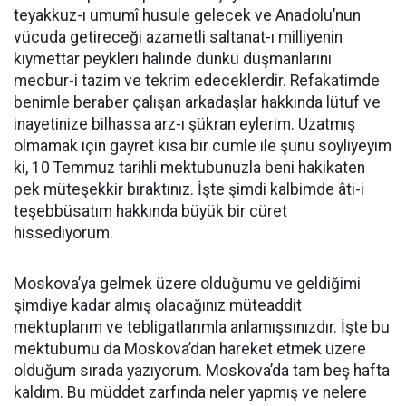
teyakkuz-ı umumî husule gelecek ve Anadolu’nun
vücuda getireceği azametli saltanat-ı milliyenin
kıymettar peykleri halinde dünkü düşmanlarını
mecbur-i tazim ve tekrim edeceklerdir. Refakatimde
benimle beraber çalışan arkadaşlar hakkında lütuf ve
inayetinize bilhassa arz-ı şükran eylerim. Uzatmış
olmamak için gayret kısa bir cümle ile şu­nu söyliyeyim
ki, 10 Temmuz tarihli mektubunuzla beni hakikaten
pek müteşekkir bıraktınız. İşte şimdi kalbimde âti-i
teşebbüsatım hakkında büyük bir cüret
hissediyorum.
Moskova’ya gelmek üzere olduğumu ve geldiğimi
şimdiye kadar almış olacağınız müteaddit
mektuplarım ve tebligatlarımla anlamışsınızdır. İşte bu
mektubumu da Moskova’dan hareket etmek üzere
olduğum sırada yazıyorum. Moskova’da tam beş hafta
kaldım. Bu müddet zarfında neler yapmış ve nelere