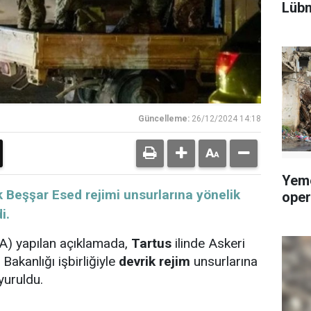
Lübn
Güncelleme:
26/12/2024 14:18
Yeme
ik Beşşar Esed rejimi unsurlarına yönelik
oper
i.
) yapılan açıklamada,
Tartus
ilinde Askeri
 Bakanlığı işbirliğiyle
devrik rejim
unsurlarına
yuruldu.