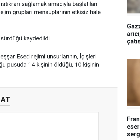
istikrarı sağlamak amacıyla başlatılan
jim grupları mensuplarının etkisiz hale
Gazz
arıc
 sürdüğü kaydedildi.
çatı
Beşşar Esed rejimi unsurlarının, İçişleri
ğu pusuda 14 kişinin öldüğü, 10 kişinin
KAT
Fran
eser
serg