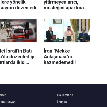
lere yönelik
yitirmeyen arıcı,
rasyon düzenledi
mesleğini apartman
çatısında sürdürüyor
lci İsrail'in Batı
İran "Mekke
a'da düzenlediği
Anlaşması"nı
ırılarda ikisi
hazmedemedi!
ık görevlisi 6
stinli yaralandı
aber
Hakkımızda
slam Dünyası
İletişim