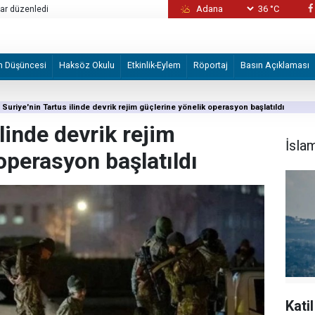
36 °C
lar düzenledi
Mekke Ortak Savunma Anlaşması: Siyasi day
m Düşüncesi
Haksöz Okulu
Etkinlik-Eylem
Röportaj
Basın Açıklaması
Suriye'nin Tartus ilinde devrik rejim güçlerine yönelik operasyon başlatıldı
ilinde devrik rejim
İsla
operasyon başlatıldı
Kati