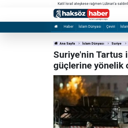
 olmasına onay verdi
Katil İsrail ateşkese rağmen Lübnan'a saldırı
Haber
İslam Dünyası
Çeviri
İsla
Ana Sayfa
İslam Dünyası
Suriye
Suriye'nin Tartus 
güçlerine yönelik 