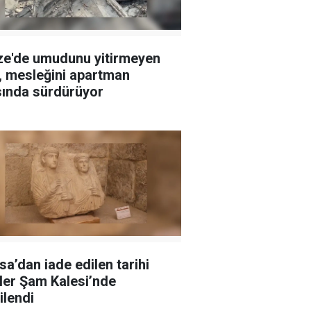
e'de umudunu yitirmeyen
ı, mesleğini apartman
sında sürdürüyor
sa’dan iade edilen tarihi
ler Şam Kalesi’nde
ilendi