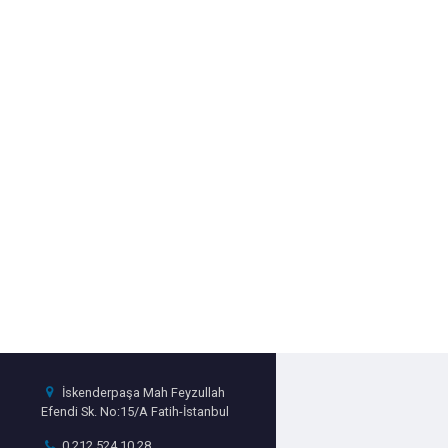
İskenderpaşa Mah Feyzullah
Efendi Sk. No:15/A Fatih-İstanbul
0 212 524 10 28