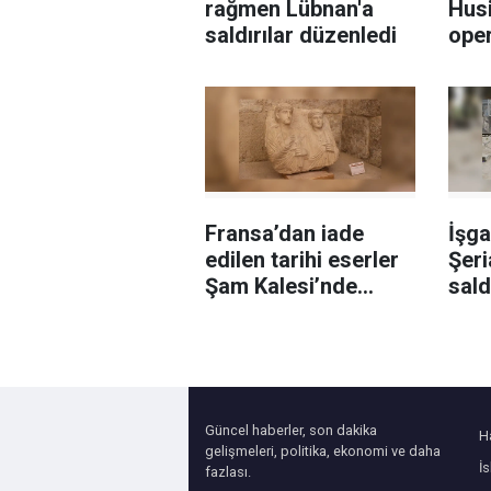
rağmen Lübnan'a
Husi
saldırılar düzenledi
ope
Fransa’dan iade
İşga
edilen tarihi eserler
Şeri
Şam Kalesi’nde
sald
sergilendi
sağl
Fili
Güncel haberler, son dakika
H
gelişmeleri, politika, ekonomi ve daha
İ
fazlası.