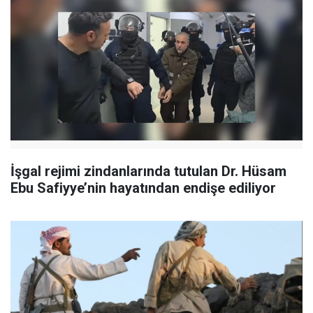
İşgal rejimi zindanlarında tutulan Dr. Hüsam
Ebu Safiyye’nin hayatından endişe ediliyor