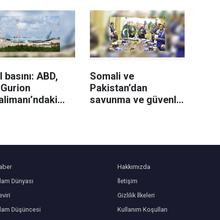
l basını: ABD,
Somali ve
 Gurion
Pakistan’dan
alimanı’ndaki
savunma ve güvenlik
 yakıt ikmal
iş birliği için
larını geri
mutabakat
meye başladı
aber
Hakkımızda
slam Dünyası
İletişim
viri
Gizlilik İlkeleri
slam Düşüncesi
Kullanım Koşulları