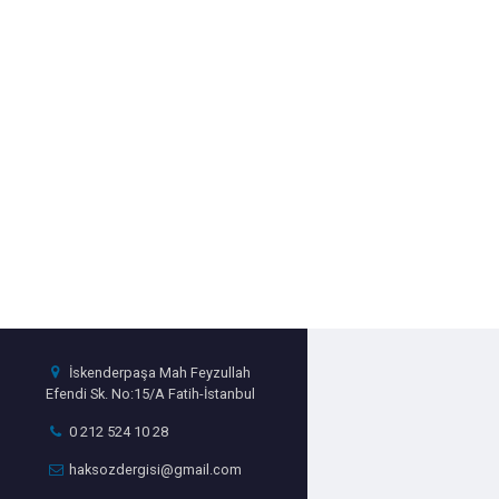
İskenderpaşa Mah Feyzullah
Efendi Sk. No:15/A Fatih-İstanbul
0 212 524 10 28
haksozdergisi@gmail.com