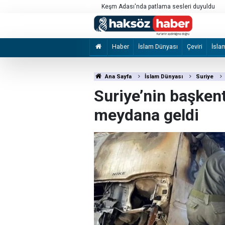
kılması için çağrı
Keşm Adası'nda patlama sesleri duyuldu
Haber
İslam Dünyası
Çeviri
İsla
Ana Sayfa
İslam Dünyası
Suriye
Suriye’nin başken
meydana geldi