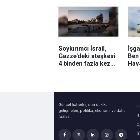
Soykırımcı İsrail,
İşga
Gazze'deki ateşkesi
Ben
4 binden fazla kez
Hav
ihlal etti
bazı
uçak
çek
Güncel haberler, son dakika
H
gelişmeleri, politika, ekonomi ve daha
İ
fazlası.
Çe
İ