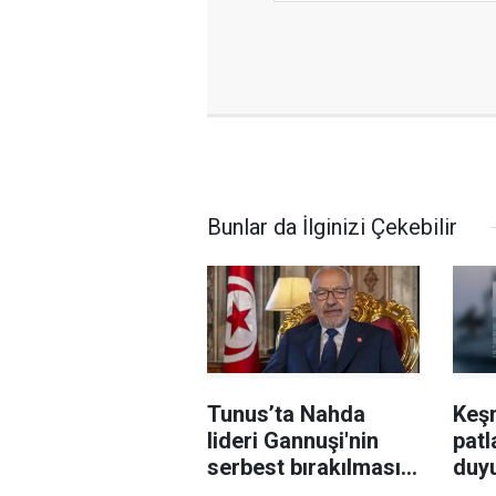
Bunlar da İlginizi Çekebilir
Tunus’ta Nahda
Keş
lideri Gannuşi'nin
patl
serbest bırakılması
duy
için çağrı