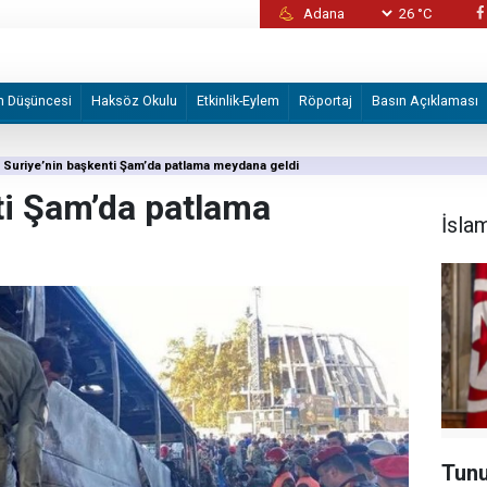
26 °C
İzmir Büyükşehir Belediyesine yönelik "iha
2 şüpheli tutuklandı
m Düşüncesi
Haksöz Okulu
Etkinlik-Eylem
Röportaj
Basın Açıklaması
Suriye’nin başkenti Şam’da patlama meydana geldi
ti Şam’da patlama
İsla
Tunu