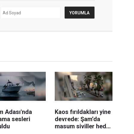
m Adası'nda
Kaos fırıldakları yine
ama sesleri
devrede: Şam’da
uldu
masum siviller hedef
alındı