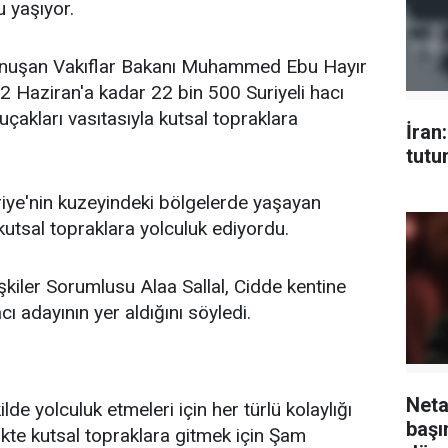
 yaşıyor.
onuşan Vakıflar Bakanı Muhammed Ebu Hayır
 2 Haziran'a kadar 22 bin 500 Suriyeli hacı
çakları vasıtasıyla kutsal topraklara
İran
tutu
riye'nin kuzeyindeki bölgelerde yaşayan
kutsal topraklara yolculuk ediyordu.
işkiler Sorumlusu Alaa Sallal, Cidde kentine
ı adayının yer aldığını söyledi.
Neta
ilde yolculuk etmeleri için her türlü kolaylığı
başı
rlikte kutsal topraklara gitmek için Şam