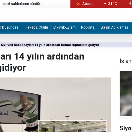
31 °C
ia’daki saldırılarını sürdürdü
Sebte’deki göç hareketliliği
m Düşüncesi
Haksöz Okulu
Etkinlik-Eylem
Röportaj
Basın Açıklaması
Suriyeli hacı adayları 14 yılın ardından kutsal topraklara gidiyor
arı 14 yılın ardından
İsla
gidiyor
Siyo