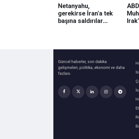
Netanyahu,
ABD,
gerekirse İran'a tek
Muha
başına saldırılar
Irak
düzenleyebileceklerine
şirk
işaret etti
list
Güncel haberler, son dakika
H
gelişmeleri, politika, ekonomi ve daha
İ
fazlası.
Çe
İ
H
Et
R
B