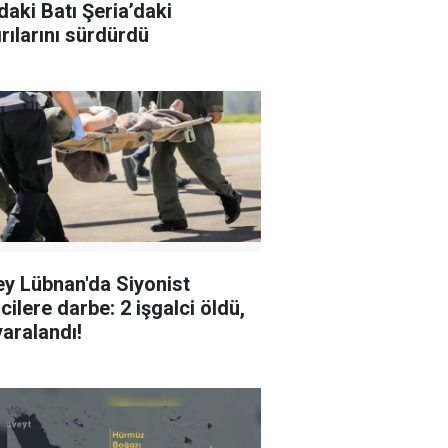
ndaki Batı Şeria’daki
ırılarını sürdürdü
y Lübnan'da Siyonist
cilere darbe: 2 işgalci öldü,
yaralandı!