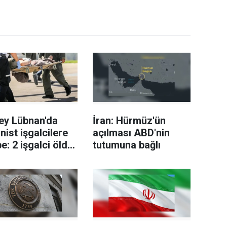
ey Lübnan'da
İran: Hürmüz'ün
nist işgalcilere
açılması ABD'nin
e: 2 işgalci öldü,
tutumuna bağlı
 yaralandı!