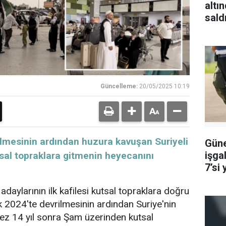
altı
sald
Güncelleme:
20/05/2025 10:19
ilmesinin ardından huzura kavuşan Suriyeli
Güne
işgal
utsal topraklara gitmenin heyecanını
7’si 
adaylarının ilk kafilesi kutsal topraklara doğru
lık 2024'te devrilmesinin ardından Suriye'nin
k kez 14 yıl sonra Şam üzerinden kutsal