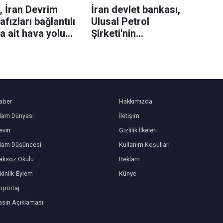
 İran Devrim
İran devlet bankası,
fızları bağlantılı
Ulusal Petrol
'a ait hava yolu
Şirketi'nin
etini yaptırım
hesaplarını
esinden çıkardı
dondurdu
aber
Hakkımızda
slam Dünyası
İletişim
viri
Gizlilik İlkeleri
slam Düşüncesi
Kullanım Koşulları
aksöz Okulu
Reklam
kinlik-Eylem
Künye
öportaj
asın Açıklaması