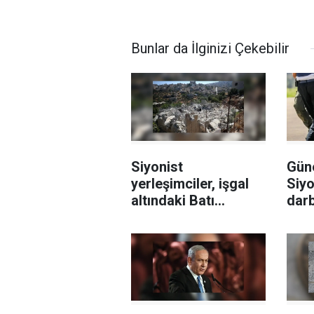
Bunlar da İlginizi Çekebilir
Siyonist
Gün
yerleşimciler, işgal
Siyo
altındaki Batı
darb
Şeria’daki
7’si
saldırılarını sürdürdü