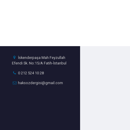
İskenderpaşa Mah Feyzullah
Efendi Sk. No:15/A Fatih-İstanbul
0 212 524 10 28
haksozdergisi@gmail.com