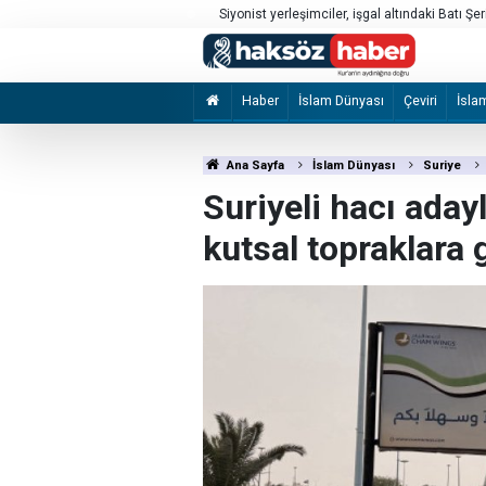
rı
Siyonist yerleşimciler, işgal altındaki Batı Şer
Haber
İslam Dünyası
Çeviri
İsla
Ana Sayfa
İslam Dünyası
Suriye
Suriyeli hacı adayl
kutsal topraklara 