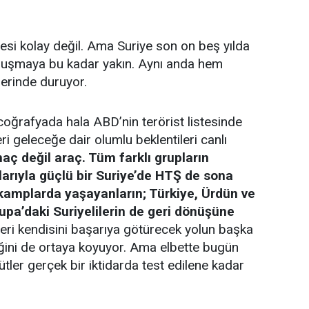
mesi kolay değil. Ama Suriye son on beş yılda
onuşmaya bu kadar yakın. Aynı anda hem
zerinde duruyor.
oğrafyada hala ABD’nin terörist listesinde
ri geleceğe dair olumlu beklentileri canlı
aç değil araç. Tüm farklı grupların
larıyla güçlü bir Suriye’de HTŞ de sona
ye kamplarda yaşayanların; Türkiye, Ürdün ve
upa’daki Suriyelilerin de geri dönüşüne
leri kendisini başarıya götürecek yolun başka
iğini de ortaya koyuyor. Ama elbette bugün
tler gerçek bir iktidarda test edilene kadar