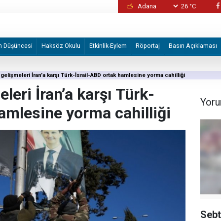
26 °C
Alman STK'den Volkswagen fabrikasının İsrail
devredilmesi planına tepki
m Düşüncesi
Haksöz Okulu
Etkinlik-Eylem
Röportaj
Basın Açıklaması
gelişmeleri İran’a karşı Türk-İsrail-ABD ortak hamlesine yorma cahilliği
leri İran’a karşı Türk-
Yoru
amlesine yorma cahilliği
Sebt