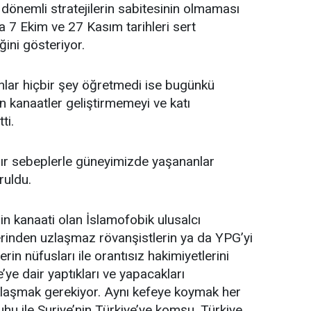
 dönemli stratejilerin sabitesinin olmaması
 7 Ekim ve 27 Kasım tarihleri sert
ini gösteriyor.
nlar hiçbir şey öğretmedi ise bugünkü
 kanaatler geliştirmemeyi ve katı
ti.
lır sebeplerle güneyimizde yaşananlar
ruldu.
in kanaati olan İslamofobik ulusalcı
erinden uzlaşmaz rövanşistlerin ya da YPG’yi
rin nüfusları ile orantısız hakimiyetlerini
’ye dair yaptıkları ve yapacakları
laşmak gerekiyor. Aynı kefeye koymak her
u ile Suriye’nin Türkiye’ye komşu, Türkiye