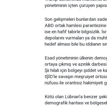
yönetiminin içten çürüyen yapısı
Son gelişmeleri bunlardan sadece 
ABD ortak hamlesi parantezine h
ise en hafif tabirle bilgisizlik. İ
depolarını vurmaları ya da muhte
hedef alması bile bu iddianın sın
Esad yönetiminin ülkenin demog
ortaya çıkmış ve azınlık darbesi 
Şii hilali için bölgeyi şiddet v
IŞİD’le savaşın meşruiyet örtüs
nüfusu ile orantısız hakimiyeti g
Kötü olan Lübnan’a benzer şeki
demografik haritası ve bölgesel/