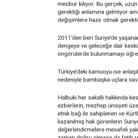
mecbur kılıyor. Bu gerçek, uzun
gerektiği anlamına gelmiyor ama
değişimlere hazır olmak gerektiğ
2011’den beri Suriye’de yaşana
dengeye ve geleceğe dair keskin
öngörülerde bulunmamayı öğret
Türkiye’deki kamuoyu ise anlaşı
nedeniyle bambaşka uçlara sav
Halbuki her sakallı hakkında kes
ezberlerin, mezhep ünsiyeti üz
etnik bağ ile sahiplenen ve Kürtle
kazanılmış hak görenlerin Suriye
değerlendirmelere mesafeli yak
zaman doğru olmasa da fetih ruh