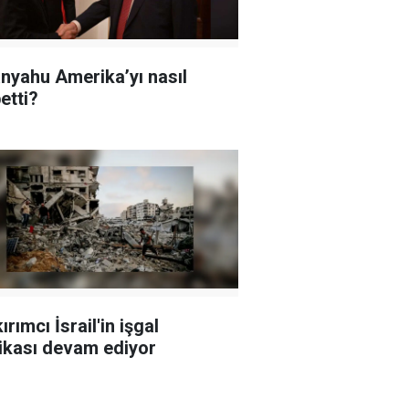
nyahu Amerika’yı nasıl
etti?
rımcı İsrail'in işgal
tikası devam ediyor