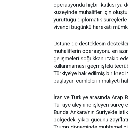
operasyonda hiçbir katkısı ya d
kuzeyinde muhalifler için oluştu
yürüttüğü diplomatik süreçlerl
vivendi bugünkü harekâtı mümkü
Üstüne de desteklesin destekleme
muhaliflerin operasyonu en azın
gelişmeleri soğukkanlı takip ed
kullanmaması geçmişteki tecrüb
Türkiye’ye hak edilmiş bir kredi v
başlayan cümlelerin maliyeti hal
İran ve Türkiye arasında Arap B
Türkiye aleyhine işleyen süreç 
Bunda Ankara’nın Suriye’de istikra
bölgedeki yıkıcı gücünü zayıfla
Trump döneminde muhtemel bir 