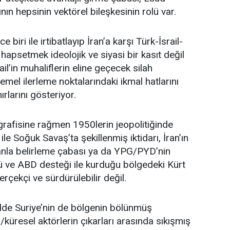
nın hepsinin vektörel bileşkesinin rolü var.
biri ile irtibatlayıp İran’a karşı Türk-İsrail-
apsetmek ideolojik ve siyasi bir kasıt değil
srail’in muhaliflerin eline geçecek silah
mel ilerleme noktalarındaki ikmal hatlarını
ırlarını gösteriyor.
rafisine rağmen 1950lerin jeopolitiğinde
ile Soğuk Savaş’ta şekillenmiş iktidarı, İran’ın
e kanla belirleme çabası ya da YPG/PYD’nin
ü ve ABD desteği ile kurduğu bölgedeki Kürt
erçekçi ve sürdürülebilir değil.
lde Suriye’nin de bölgenin bölünmüş
küresel aktörlerin çıkarları arasında sıkışmış