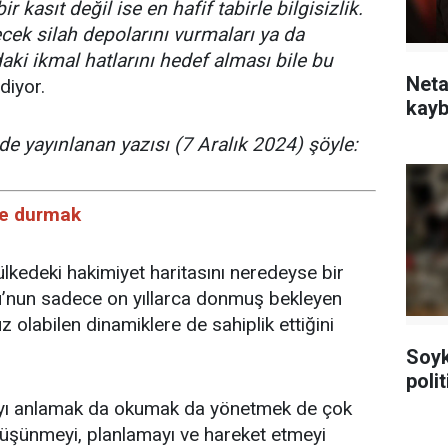
 kasıt değil ise en hafif tabirle bilgisizlik.
çecek silah depolarını vurmaları ya da
ki ikmal hatlarını hedef alması bile bu
Neta
diyor.
kayb
e yayınlanan yazısı (7 Aralık 2024) şöyle:
de durmak
lkedeki hakimiyet haritasını neredeyse bir
u’nun sadece on yıllarca donmuş bekleyen
z olabilen dinamiklere de sahiplik ettiğini
Soykı
poli
ayı anlamak da okumak da yönetmek de çok
i düşünmeyi, planlamayı ve hareket etmeyi