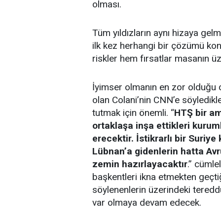
olması.
Tüm yıldızların aynı hizaya gel
ilk kez herhangi bir çözümü k
riskler hem fırsatlar masanın ü
İyimser olmanın en zor olduğu c
olan Colani’nin CNN’e söyledikle
tutmak için önemli. “
HTŞ bir am
ortaklaşa inşa ettikleri kurum
erecektir. İstikrarlı bir Suri
Lübnan’a gidenlerin hatta Avr
zemin hazırlayacaktır
.” cümle
başkentleri ikna etmekten geçt
söylenenlerin üzerindeki tereddü
var olmaya devam edecek.