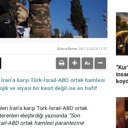
Güncelleme:
08/12/2024 13:57
“Kur’
insa
İran’a karşı Türk-İsrail-ABD ortak hamlesi
koyd
k ve siyasi bir kasıt değil ise en hafif
eri İran’a karşı Türk-İsrail-ABD ortak
erenleri eleştirdiği yazısında
“Son
srail-ABD ortak hamlesi parantezine