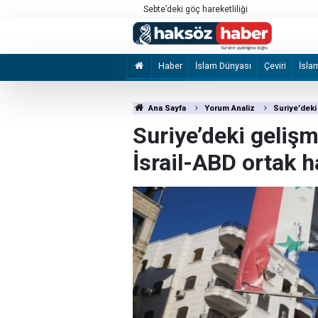
a’daki saldırılarını sürdürdü
Sebte’deki göç hareketliliği
Haber
İslam Dünyası
Çeviri
İsla
Ana Sayfa
Yorum Analiz
Suriye’deki 
Suriye’deki gelişme
İsrail-ABD ortak h