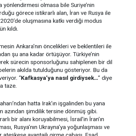
a yönlendirmesi olmasa bile Suriye’nin
rduğu görece istikrarlı alan, İran ve Rusya ile
e 2020’de oluşmasına katkı verdiği modus
n kıldı.
sin Ankara’nın öncelikleri ve beklentileri ile
dan şu ana kadar örtüşüyor. Türkiye’nin
erek sürecin sponsorluğunu sahiplenen bir dil
elerin akılda tutulduğunu gösteriyor. Bu da
eriyor. “
Kafkasya’ya nasıl girdiysek…
” diye
a taze.
aharı’ndan hatta Irak’ın işgalinden bu yana
en azından şimdilik tersine dönmüş gibi.
rlı bir alanı koruyabilmesi, İsrail’in İran’ın
tması, Rusya’nın Ukrayna’ya yoğunlaşması ve
ateşkese avantajlı girme çabası, Esad