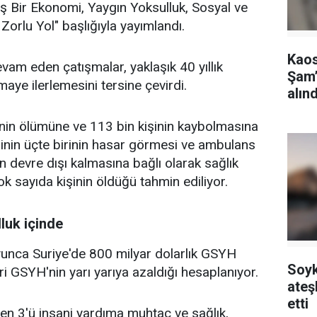
ş Bir Ekonomi, Yaygın Yoksulluk, Sosyal ve
rlu Yol" başlığıyla yayımlandı.
Kaos
vam eden çatışmalar, yaklaşık 40 yıllık
Şam’
aye ilerlemesini tersine çevirdi.
alınd
inin ölümüne ve 113 bin kişinin kaybolmasına
inin üçte birinin hasar görmesi ve ambulans
n devre dışı kalmasına bağlı olarak sağlık
k sayıda kişinin öldüğü tahmin ediliyor.
luk içinde
yunca Suriye'de 800 milyar dolarlık GSYH
Soyk
i GSYH'nin yarı yarıya azaldığı hesaplanıyor.
ateş
etti
den 3'ü insani yardıma muhtaç ve sağlık,