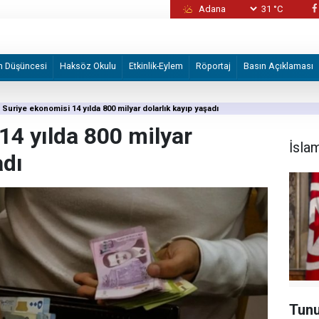
31 °C
Kaos fırıldakları yine devrede: Şam’da masu
eye fesat karıştırma" soruşturmasında
m Düşüncesi
Haksöz Okulu
Etkinlik-Eylem
Röportaj
Basın Açıklaması
Suriye ekonomisi 14 yılda 800 milyar dolarlık kayıp yaşadı
14 yılda 800 milyar
İsla
adı
Tunu