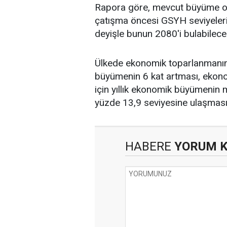
Rapora göre, mevcut büyüme ora
çatışma öncesi GSYH seviyelerin
deyişle bunun 2080'i bulabileceğ
Ülkede ekonomik toparlanmanın 10 
büyümenin 6 kat artması, ekono
için yıllık ekonomik büyümenin
yüzde 13,9 seviyesine ulaşması
HABERE
YORUM 