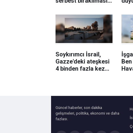
serbest bırakılması
duy
için çağrı
Soykırımcı İsrail,
İşga
Gazze'deki ateşkesi
Ben
4 binden fazla kez
Hav
ihlal etti
bazı
uçak
çek
Güncel haberler, son dakika
H
gelişmeleri, politika, ekonomi ve daha
İ
fazlası.
Çe