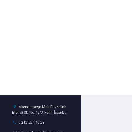
İskenderpaşa Mah Feyzullah
Efendi Sk. No:15/A Fatih-İstanbul
0 212 524 10 28