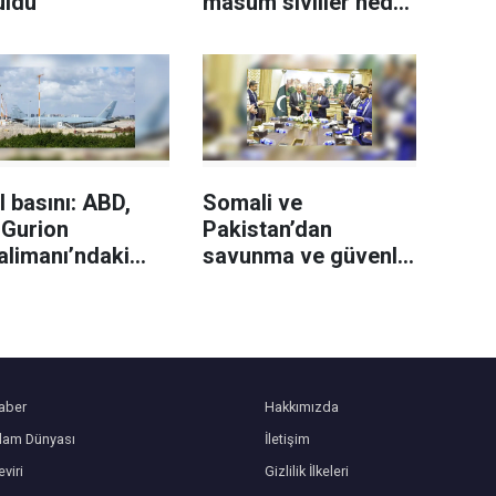
uldu
masum siviller hedef
alındı
l basını: ABD,
Somali ve
 Gurion
Pakistan’dan
alimanı’ndaki
savunma ve güvenlik
 yakıt ikmal
iş birliği için
larını geri
mutabakat
meye başladı
aber
Hakkımızda
slam Dünyası
İletişim
viri
Gizlilik İlkeleri