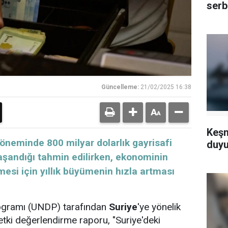
serb
Güncelleme:
21/02/2025 16:38
Keşm
döneminde 800 milyar dolarlık gayrisafi
duyu
yaşandığı tahmin edilirken, ekonominin
mesi için yıllık büyümenin hızla artması
rogramı (UNDP) tarafından
Suriye
'ye yönelik
etki değerlendirme raporu, "Suriye'deki