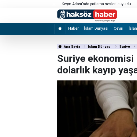
İzmir Büyükşehir Belediyesine yönelik "ihal
2 şüpheli tutuklandı
Haber
İslam Dünyası
Çeviri
İsla
Ana Sayfa
İslam Dünyası
Suriye
Suriye ekonomisi 
dolarlık kayıp yaş