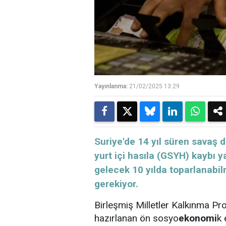
Yayınlanma:
21/02/2025 13:29
Suriye'de 14 yıl süren savaş 
yurt içi hasıla (GSYH) kaybı 
gelecek 10 yılda toparlanabil
gerekiyor.
Birleşmiş Milletler Kalkınma P
hazırlanan ön sosyo
ekonomi
k 