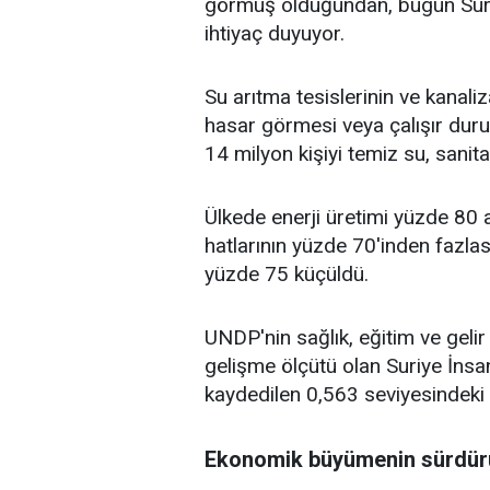
görmüş olduğundan, bugün Suriy
ihtiyaç duyuyor.
Su arıtma tesislerinin ve kanali
hasar görmesi veya çalışır dur
14 milyon kişiyi temiz su, sanit
Ülkede enerji üretimi yüzde 80 az
hatlarının yüzde 70'inden fazla
yüzde 75 küçüldü.
UNDP'nin sağlık, eğitim ve gelir
gelişme ölçütü olan Suriye İnsa
kaydedilen 0,563 seviyesindeki 
Ekonomik büyümenin sürdürül