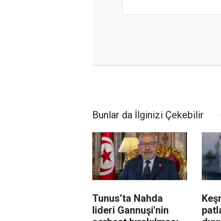
Bunlar da İlginizi Çekebilir
Tunus’ta Nahda
Keş
lideri Gannuşi'nin
patl