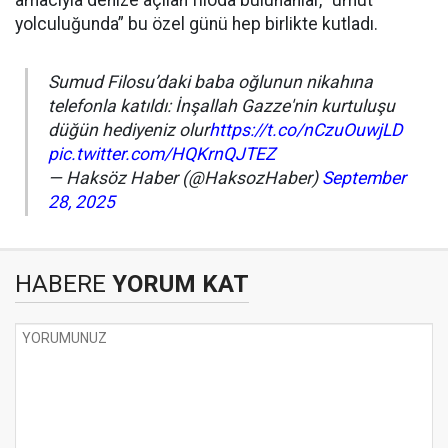
amacıyla denize açılan filoda bulunanlar, “umut
yolculuğunda” bu özel günü hep birlikte kutladı.
Sumud Filosu’daki baba oğlunun nikahına
telefonla katıldı: İnşallah Gazze'nin kurtuluşu
düğün hediyeniz olur
https://t.co/nCzuOuwjLD
pic.twitter.com/HQKrnQJTEZ
— Haksöz Haber (@HaksozHaber)
September
28, 2025
HABERE
YORUM KAT