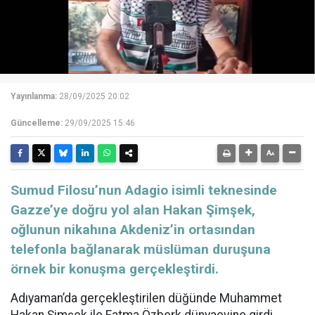
Yayınlanma:
28/09/2025 20:02
Güncelleme:
29/09/2025 15:46
Sumud Filosu’nun Adagio isimli teknesinde
Gazze’ye doğru yol alan Hakan Şimşek,
oğlunun nikahına Akdeniz’in ortasından
telefonla bağlanarak müslüman duruşuna
örnek bir konuşma gerçekleştirdi.
Adıyaman’da gerçekleştirilen düğünde Muhammet