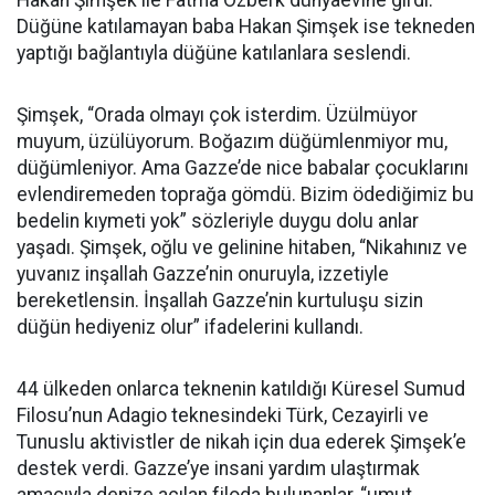
Hakan Şimşek ile Fatma Özberk dünyaevine girdi.
Düğüne katılamayan baba Hakan Şimşek ise tekneden
yaptığı bağlantıyla düğüne katılanlara seslendi.
Şimşek, “Orada olmayı çok isterdim. Üzülmüyor
muyum, üzülüyorum. Boğazım düğümlenmiyor mu,
düğümleniyor. Ama Gazze’de nice babalar çocuklarını
evlendiremeden toprağa gömdü. Bizim ödediğimiz bu
bedelin kıymeti yok” sözleriyle duygu dolu anlar
yaşadı. Şimşek, oğlu ve gelinine hitaben, “Nikahınız ve
yuvanız inşallah Gazze’nin onuruyla, izzetiyle
bereketlensin. İnşallah Gazze’nin kurtuluşu sizin
düğün hediyeniz olur” ifadelerini kullandı.
44 ülkeden onlarca teknenin katıldığı Küresel Sumud
Filosu’nun Adagio teknesindeki Türk, Cezayirli ve
Tunuslu aktivistler de nikah için dua ederek Şimşek’e
destek verdi. Gazze’ye insani yardım ulaştırmak