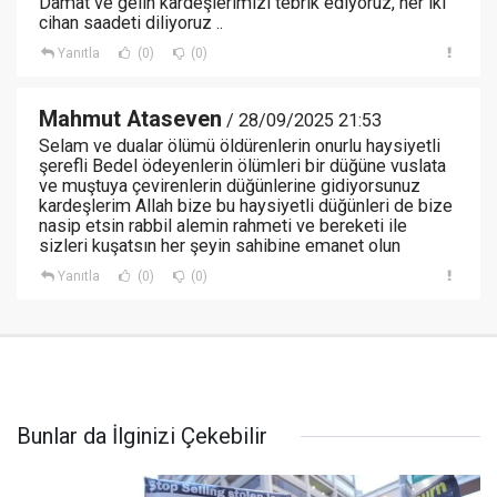
Damat ve gelin kardeşlerimizi tebrik ediyoruz, her iki
cihan saadeti diliyoruz ..
Yanıtla
(0)
(0)
Mahmut Ataseven
/ 28/09/2025 21:53
Selam ve dualar ölümü öldürenlerin onurlu haysiyetli
şerefli Bedel ödeyenlerin ölümleri bir düğüne vuslata
ve muştuya çevirenlerin düğünlerine gidiyorsunuz
kardeşlerim Allah bize bu haysiyetli düğünleri de bize
nasip etsin rabbil alemin rahmeti ve bereketi ile
sizleri kuşatsın her şeyin sahibine emanet olun
Yanıtla
(0)
(0)
Bunlar da İlginizi Çekebilir