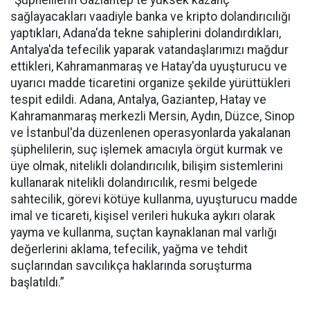
"Şüphelilerin Gaziantep'te yüksek kazanç
sağlayacakları vaadiyle banka ve kripto dolandırıcılığı
yaptıkları, Adana'da tekne sahiplerini dolandırdıkları,
Antalya'da tefecilik yaparak vatandaşlarımızı mağdur
ettikleri, Kahramanmaraş ve Hatay'da uyuşturucu ve
uyarıcı madde ticaretini organize şekilde yürüttükleri
tespit edildi. Adana, Antalya, Gaziantep, Hatay ve
Kahramanmaraş merkezli Mersin, Aydın, Düzce, Sinop
ve İstanbul'da düzenlenen operasyonlarda yakalanan
şüphelilerin, suç işlemek amacıyla örgüt kurmak ve
üye olmak, nitelikli dolandırıcılık, bilişim sistemlerini
kullanarak nitelikli dolandırıcılık, resmi belgede
sahtecilik, görevi kötüye kullanma, uyuşturucu madde
imal ve ticareti, kişisel verileri hukuka aykırı olarak
yayma ve kullanma, suçtan kaynaklanan mal varlığı
değerlerini aklama, tefecilik, yağma ve tehdit
suçlarından savcılıkça haklarında soruşturma
başlatıldı.”