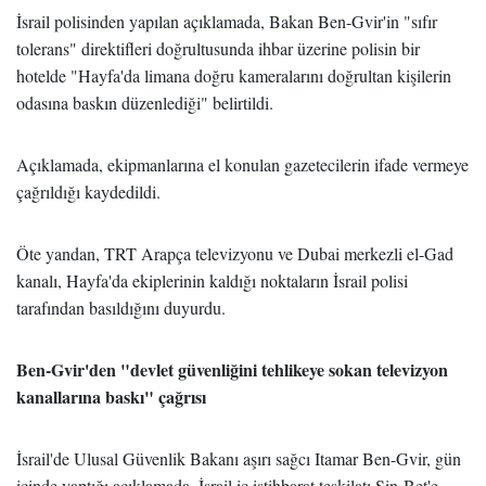
İsrail polisinden yapılan açıklamada, Bakan Ben-Gvir'in "sıfır
tolerans" direktifleri doğrultusunda ihbar üzerine polisin bir
hotelde "Hayfa'da limana doğru kameralarını doğrultan kişilerin
odasına baskın düzenlediği" belirtildi.
Açıklamada, ekipmanlarına el konulan gazetecilerin ifade vermeye
çağrıldığı kaydedildi.
Öte yandan, TRT Arapça televizyonu ve Dubai merkezli el-Gad
kanalı, Hayfa'da ekiplerinin kaldığı noktaların İsrail polisi
tarafından basıldığını duyurdu.
Ben-Gvir'den "devlet güvenliğini tehlikeye sokan televizyon
kanallarına baskı" çağrısı
İsrail'de Ulusal Güvenlik Bakanı aşırı sağcı Itamar Ben-Gvir, gün
içinde yaptığı açıklamada, İsrail iç istihbarat teşkilatı Şin-Bet'e