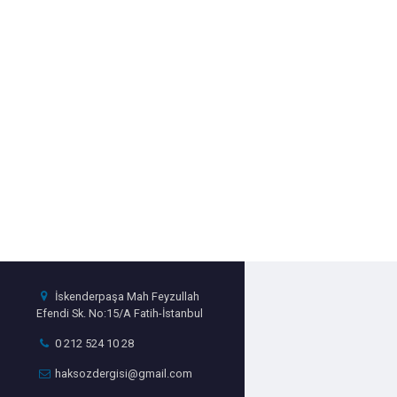
İskenderpaşa Mah Feyzullah
Efendi Sk. No:15/A Fatih-İstanbul
0 212 524 10 28
haksozdergisi@gmail.com