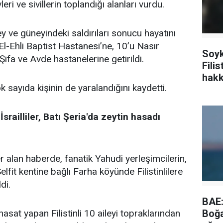
leri ve sivillerin toplandığı alanları vurdu.
y ve güneyindeki saldırıları sonucu hayatını
El-Ehli Baptist Hastanesi’ne, 10’u Nasır
Soyk
Şifa ve Avde hastanelerine getirildi.
Filis
hakk
ok sayıda kişinin de yaralandığını kaydetti.
İsrailliler, Batı Şeria'da zeytin hasadı
r alan haberde, fanatik Yahudi yerleşimcilerin,
fit kentine bağlı Farha köyünde Filistinlilere
di.
BAE:
Boğa
 hasat yapan Filistinli 10 aileyi topraklarından