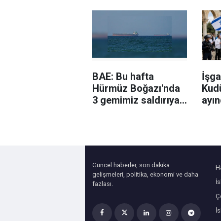
büro
BAE: Bu hafta
İşga
Hürmüz Boğazı'nda
Kud
3 gemimiz saldırıya
ayın
uğradı
bila
Güncel haberler, son dakika
H
gelişmeleri, politika, ekonomi ve daha
İ
fazlası.
Çe
İ