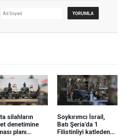
'ta silahların
Soykırımcı İsrail,
et denetimine
Batı Şeria'da 1
ması planı
Filistinliyi katleden
samında kayıt
askerler hakkındaki