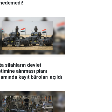
medemedi!
ta silahların devlet
timine alınması planı
amında kayıt büroları açıldı