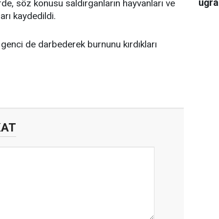
uğra
erde, söz konusu saldırganların hayvanları ve
arı kaydedildi.
bir genci de darbederek burnunu kırdıkları
KAT