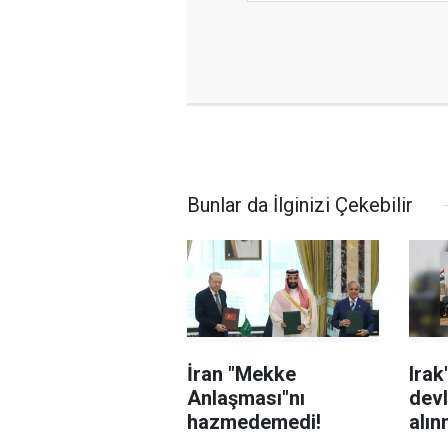
Bunlar da İlginizi Çekebilir
İran "Mekke
Irak
Anlaşması"nı
devl
hazmedemedi!
alın
kap