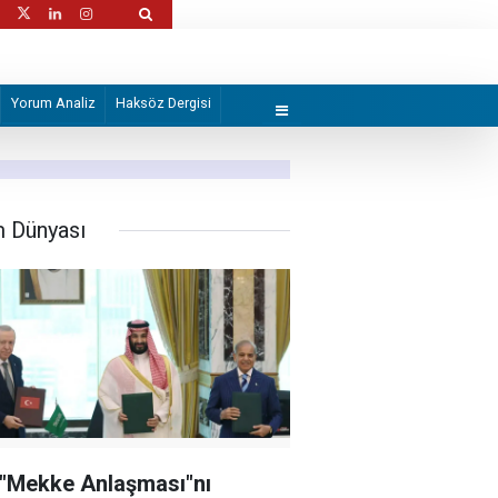
ahlut
Trump, İran'ın anlaşma yapmak istediğini
Yorum Analiz
Haksöz Dergisi
m Dünyası
 "Mekke Anlaşması"nı