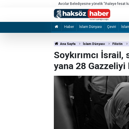
lanı kapsamında kayıt büroları açıldı
Avcılar Belediyesine yönelik "ihaleye fesat 
tutuklandı
Haber
İslam Dünyası
Çeviri
İsla
Ana Sayfa
İslam Dünyası
Filistin
Soykırımcı İsrail,
yana 28 Gazzeliyi 