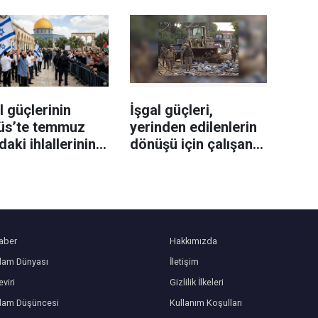
ları açıldı
soruşturmayı kapattı
l güçlerinin
İşgal güçleri,
üs’te temmuz
yerinden edilenlerin
daki ihlallerinin
dönüşü için çalışan
nçosu açıklandı
Lübnan ordusunu
hedef aldı
aber
Hakkımızda
slam Dünyası
İletişim
viri
Gizlilik İlkeleri
slam Düşüncesi
Kullanım Koşulları