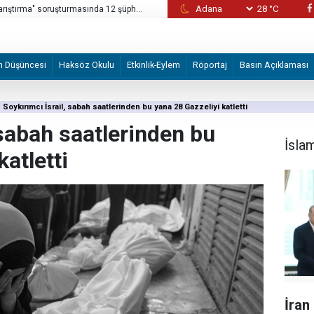
28 °C
karıştırma" soruşturmasında 12 şüpheli
'Gölgedeki direnişçi': Mühendis Hasan El-K
m Düşüncesi
Haksöz Okulu
Etkinlik-Eylem
Röportaj
Basın Açıklaması
Soykırımcı İsrail, sabah saatlerinden bu yana 28 Gazzeliyi katletti
 sabah saatlerinden bu
İsla
katletti
İran