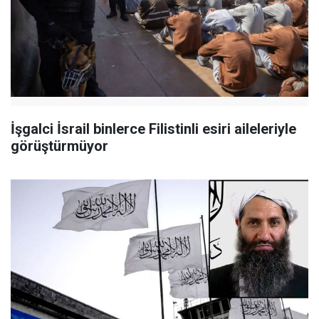
İşgalci İsrail binlerce Filistinli esiri aileleriyle
görüştürmüyor