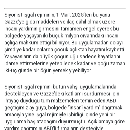
Siyonist işgal rejiminin, 1 Mart 2025’ten bu yana
Gazze’ye gıda maddeleri ve ilaç dâhil olmak üzere
insani yardımın girmesini tamamen engelleyerek bu
bölgede yaşayan iki buçuk milyon civarındaki insanı
açlığa mahkum ettiği biliniyor. Bu uygulamadan dolayı
şimdiye kadar onlarca çocuk açlıktan hayatını kaybetti.
Yaşayanların da büyük çoğunluğu sadece hayatlarını
idame ettirmelerine yetebilecek kadar ve çoğu zaman
iki-üç günde bir öğün yemek yiyebiliyor.
Siyonist işgal rejimini bütün vahşi uygulamalarında
destekleyen ve Gazze’deki katliamı sürdürmesi için
ihtiyaç duyduğu tüm malzemeleri temin eden ABD
geçtiğimiz ay güya, bölgede “insanî yardım” dağıtmak
amacıyla yine işgal rejimiyle işbirliği içinde yeni bir
uygulama başlatacağını duyurmuştu. Açıklamaya göre
yardım dağıtımını ABD’li firmaların desteğiyle