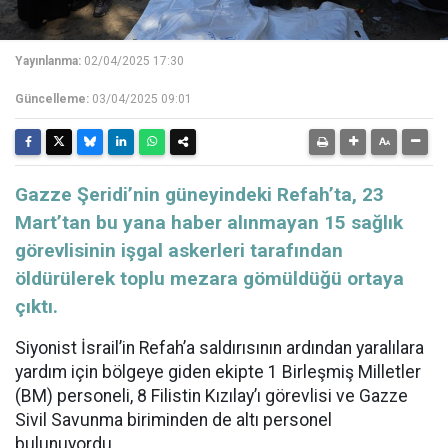
Yayınlanma:
02/04/2025 17:30
Güncelleme:
03/04/2025 09:01
Gazze Şeridi’nin güneyindeki Refah’ta, 23
Mart’tan bu yana haber alınmayan 15 sağlık
görevlisinin işgal askerleri tarafından
öldürülerek toplu mezara gömüldüğü ortaya
çıktı.
Siyonist İsrail’in Refah’a saldırısının ardından yaralılara
yardım için bölgeye giden ekipte 1 Birleşmiş Milletler
(BM) personeli, 8 Filistin Kızılay’ı görevlisi ve Gazze
Sivil Savunma biriminden de altı personel
bulunuyordu.