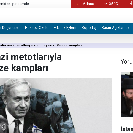
35 °C
?
Ceuta surları ve ikiyüzlülük imparatorluğu
m Düşüncesi
Haksöz Okulu
Etkinlik-Eylem
Röportaj
Basın Açıklaması
galin nazi metotlarıyla derinleşmesi: Gazze kampları
azi metotlarıyla
Yoru
ze kampları
İsla