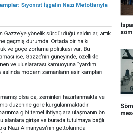
mplar: Siyonist İşgalin Nazi Metotlarıyla
İspa
sömü
n Gazze’ye yönelik sürdürdüğü saldırılar, artık
ine geçmiş durumda. Ortada bir halkı
luk ve göçe zorlama politikası var. Bu
şaması ise, Gazze’nin güneyinde, özellikle
enen ve uluslararası kamuoyuna “yardım
a aslında modern zamanların esir kampları
mamış olsa da, zeminleri hazırlanmakta ve
amp düzenine göre kurgulanmaktadır.
Sömü
 barınma gibi temel ihtiyaçlara ulaşmanın ön
mese
 bu alanlara girişe ve burada tutulmaya bağlı
ıpkı Nazi Almanyası’nın gettolarında