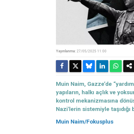
Yayınlanma:
27/05/2025 11:00
Muin Naim, Gazze’de “yardım
yapıların, halkı açlık ve yoks
kontrol mekanizmasına dönüşt
Nazi'lerin sistemiyle taşıdığı 
Muin Naim/Fokusplus