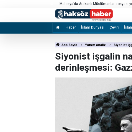
Batı Şeria yeni bir intifadaya mı doğru gidiyor
Haber
İslam Dünyası
Çeviri
İsla
Ana Sayfa
Yorum Analiz
Siyonist iş
Siyonist işgalin n
derinleşmesi: Gaz