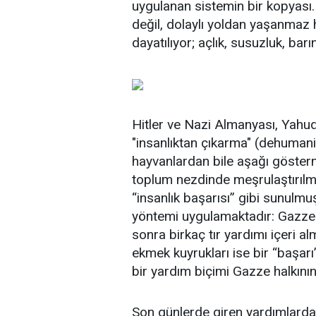
uygulanan sistemin bir kopyası.
değil, dolaylı yoldan yaşanmaz h
dayatılıyor; açlık, susuzluk, barı
Hitler ve Nazi Almanyası, Yahudi
"insanlıktan çıkarma" (dehumaniz
hayvanlardan bile aşağı gösterm
toplum nezdinde meşrulaştırılmı
“insanlık başarısı” gibi sunulmuş
yöntemi uygulamaktadır: Gazzeli
sonra birkaç tır yardımı içeri al
ekmek kuyrukları ise bir “başarı
bir yardım biçimi Gazze halkının
Son günlerde giren yardımlarda ö