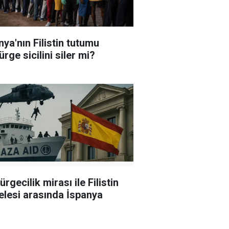
nya'nın Filistin tutumu
rge sicilini siler mi?
rgecilik mirası ile Filistin
lesi arasında İspanya