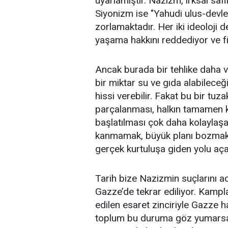
uyarlamıştır. Nazizm, ırksal safl
Siyonizm ise "Yahudi ulus-devlet
zorlamaktadır. Her iki ideoloji d
yaşama hakkını reddediyor ve fizi
Ancak burada bir tehlike daha va
bir miktar su ve gıda alabilece
hissi verebilir. Fakat bu bir tuz
parçalanması, halkın tamamen ko
başlatılması çok daha kolaylaşa
kanmamak, büyük planı bozmak 
gerçek kurtuluşa giden yolu aça
Tarih bize Nazizmin suçlarını ac
Gazze’de tekrar ediliyor. Kampl
edilen esaret zinciriyle Gazze ha
toplum bu duruma göz yumarsa, d