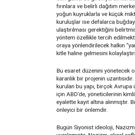
fırınlara ve belirli dağıtım mer
yoğun kuyruklarla ve küçük mikta
kuruluşlar ise defalarca buğday
ulaştırılması gerektiğini belirt
yöntem özellikle tercih edilme
oraya yönlendirilecek halkın “ya
kitle haline gelmesini kolaylaştı
Bu esaret düzenini yönetecek 
karanlık bir projenin uzantısıdı
kurulan bu yapı, birçok Avrupa ül
için ABD’de, yöneticilerinin kiml
eyalette kayıt altına alınmıştır. 
önleyici bir önlemdir.
Bugün Siyonist ideoloji, Nazizmi