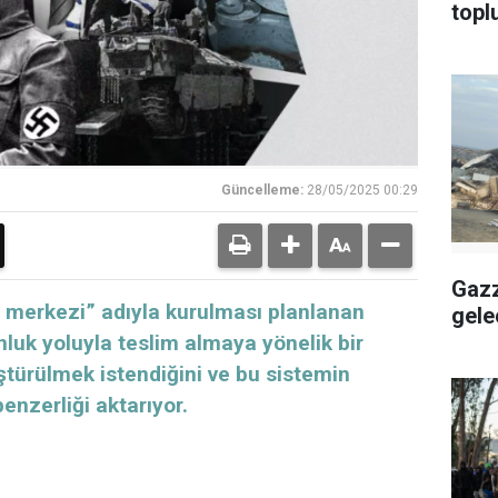
topl
Güncelleme:
28/05/2025 00:29
Gazz
 merkezi” adıyla kurulması planlanan
gele
unluk yoluyla teslim almaya yönelik bir
ürülmek istendiğini ve bu sistemin
benzerliği aktarıyor.