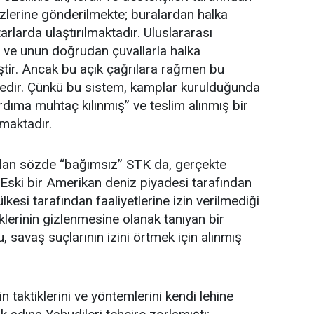
kezlerine gönderilmekte; buralardan halka
rlarda ulaştırılmaktadır. Uluslararası
 ve unun doğrudan çuvallarla halka
miştir. Ancak bu açık çağrılara rağmen bu
ktedir. Çünkü bu sistem, kamplar kurulduğunda
rdıma muhtaç kılınmış” ve teslim alınmış bir
rmaktadır.
olan sözde “bağımsız” STK da, gerçekte
r. Eski bir Amerikan deniz piyadesi tarafından
kesi tarafından faaliyetlerine izin verilmediği
iklerinin gizlenmesine olanak tanıyan bir
Bu, savaş suçlarının izini örtmek için alınmış
n taktiklerini ve yöntemlerini kendi lehine