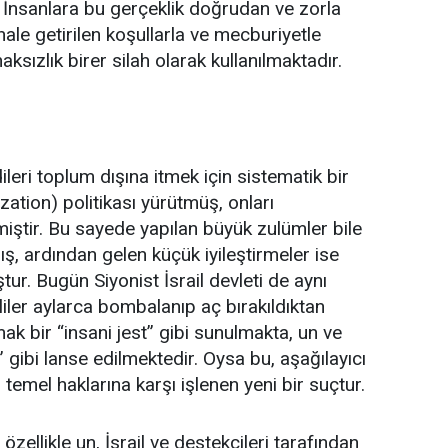
 İnsanlara bu gerçeklik doğrudan ve zorla
ale getirilen koşullarla ve mecburiyetle
naksızlık birer silah olarak kullanılmaktadır.
leri toplum dışına itmek için sistematik bir
ation) politikası yürütmüş, onları
iştir. Bu sayede yapılan büyük zulümler bile
ş, ardından gelen küçük iyileştirmeler ise
tur. Bugün Siyonist İsrail devleti de aynı
ler aylarca bombalanıp aç bırakıldıktan
mak bir “insani jest” gibi sunulmakta, un ve
” gibi lanse edilmektedir. Oysa bu, aşağılayıcı
 temel haklarına karşı işlenen yeni bir suçtur.
zellikle un, İsrail ve destekçileri tarafından