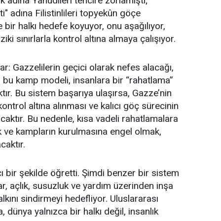
ık adına Yahudileri tehcire zorlamıştı;
i" adına Filistinlileri topyekûn göçe
e bir halkı hedefe koyuyor, onu aşağılıyor,
ki sınırlarla kontrol altına almaya çalışıyor.
r: Gazzelilerin geçici olarak nefes alacağı,
ği bu kamp modeli, insanlara bir “rahatlama”
aktır. Bu sistem başarıya ulaşırsa, Gazze’nin
ntrol altına alınması ve kalıcı göç sürecinin
caktır. Bu nedenle, kısa vadeli rahatlamalara
ve kampların kurulmasına engel olmak,
caktır.
ı bir şekilde öğretti. Şimdi benzer bir sistem
ar, açlık, susuzluk ve yardım üzerinden inşa
lkını sindirmeyi hedefliyor. Uluslararası
ünya yalnızca bir halkı değil, insanlık