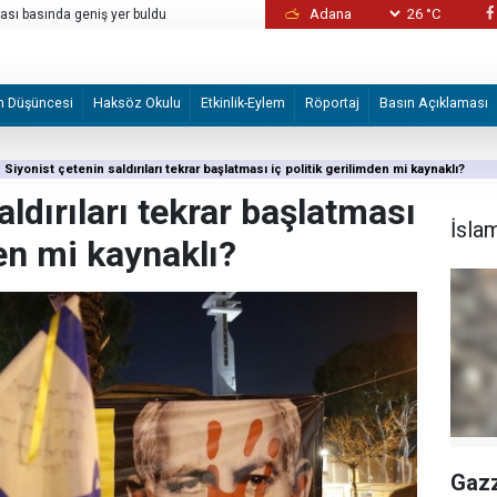
26 °C
sı basında geniş yer buldu
Bunlar normal değil!
m Düşüncesi
Haksöz Okulu
Etkinlik-Eylem
Röportaj
Basın Açıklaması
Siyonist çetenin saldırıları tekrar başlatması iç politik gerilimden mi kaynaklı?
aldırıları tekrar başlatması
İsla
den mi kaynaklı?
Gazz