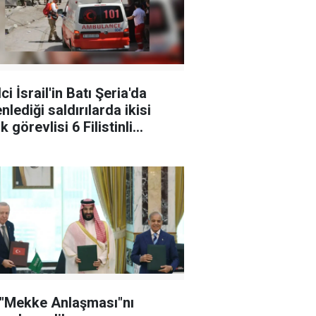
ci İsrail'in Batı Şeria'da
nlediği saldırılarda ikisi
k görevlisi 6 Filistinli
landı
 "Mekke Anlaşması"nı