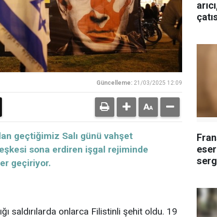
arıc
çatı
Güncelleme:
21/03/2025 12:09
dan geçtiğimiz Salı günü vahşet
Fran
eser
eşkesi sona erdiren işgal rejiminde
serg
r geçiriyor.
ğı saldırılarda onlarca Filistinli şehit oldu. 19