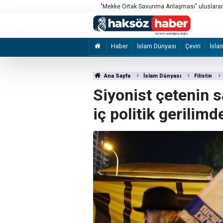
si’nde sergilendi
"Mekke Ortak Savunma Anlaşması" uluslarara
Haber
İslam Dünyası
Çeviri
İsla
Ana Sayfa
İslam Dünyası
Filistin
Siyonist çetenin s
iç politik gerilim