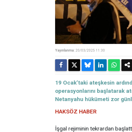
Yayınlanma:
20/03/2025 11:30
19 Ocak’taki ateşkesin ardın
operasyonlarını başlatarak at
Netanyahu hükümeti zor günle
HAKSÖZ HABER
İşgal rejiminin tekrardan başlattı