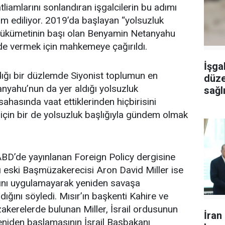
tliamlarını sonlandıran işgalcilerin bu adımı
am ediliyor. 2019’da başlayan “yolsuzluk
 hükümetinin başı olan Benyamin Netanyahu
de vermek için mahkemeye çağırıldı.
İşgal
ığı bir düzlemde Siyonist toplumun en
düze
nyahu’nun da yer aldığı yolsuzluk
sağlı
ahasında vaat ettiklerinden hiçbirisini
yara
çin bir de yolsuzluk başlığıyla gündem olmak
ABD’de yayınlanan Foreign Policy dergisine
ı eski Başmüzakerecisi Aron David Miller ise
asını uygulamayarak yeniden savaşa
ığını söyledi. Mısır’ın başkenti Kahire ve
akerelerde bulunan Miller, İsrail ordusunun
İran
yeniden başlamasının İsrail Başbakanı