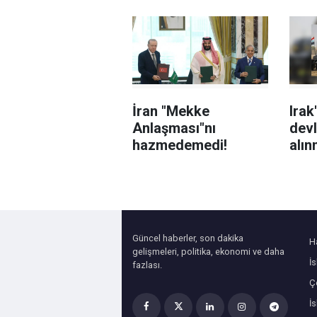
çatısında sürdürüyor
serg
İran "Mekke
Irak
Anlaşması"nı
devl
hazmedemedi!
alın
kap
büro
Güncel haberler, son dakika
H
gelişmeleri, politika, ekonomi ve daha
İ
fazlası.
Çe
İ