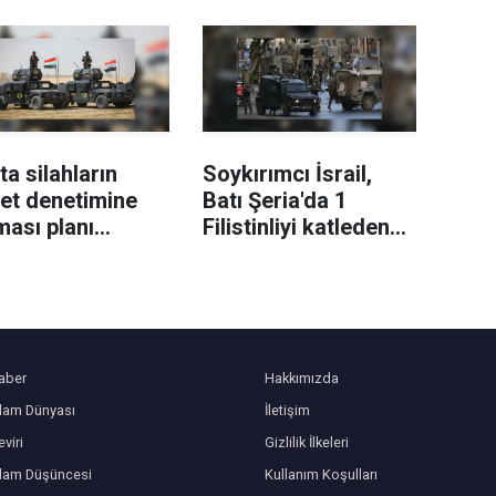
ilendi
sağlık görevlisi 6
Filistinli yaralandı
'ta silahların
Soykırımcı İsrail,
et denetimine
Batı Şeria'da 1
ması planı
Filistinliyi katleden
samında kayıt
askerler hakkındaki
ları açıldı
soruşturmayı kapattı
aber
Hakkımızda
slam Dünyası
İletişim
viri
Gizlilik İlkeleri
slam Düşüncesi
Kullanım Koşulları