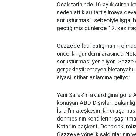
Ocak tarihinde 16 aylık süren ka
neden attıkları tartışılmaya dev
soruşturması” sebebiyle işgal
geçtiğimiz günlerde 17. kez ifa
Gazze’de faal çatışmanın olmad
öncelikli gündemi arasında Neta
soruşturması yer alıyor. Gazze s
gerçekleştiremeyen Netanyahu i
siyasi intihar anlamına geliyor.
Yeni Şafak’ın aktardığına göre 
konuşan ABD Dışişleri Bakanlığ
İsrail’in ateşkesin ikinci aşam
dönmesinin kendilerini şaşırtmad
Katar’ın başkenti Doha’daki müz
Gazze’ye yönelik saldırılarının 