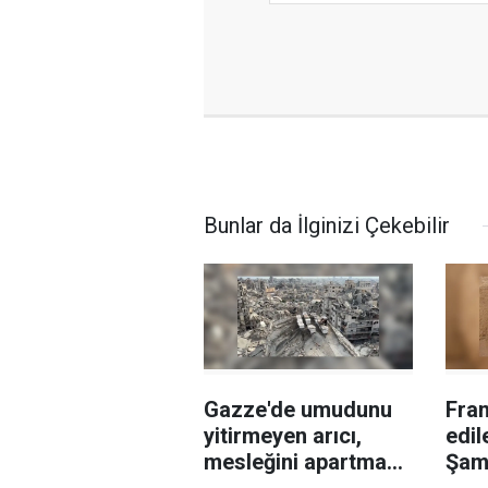
Bunlar da İlginizi Çekebilir
Gazze'de umudunu
Fran
yitirmeyen arıcı,
edil
mesleğini apartman
Şam