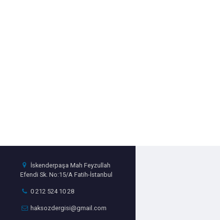
İskenderpaşa Mah Feyzullah
Efendi Sk. No:15/A Fatih-İstanbul
0 212 524 10 28
haksozdergisi@gmail.com