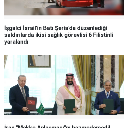
İşgalci İsrail'in Batı Şeria'da düzenlediği
saldırılarda ikisi sağlık görevlisi 6 Filistinli
yaralandı
İran "Mekke Anlaşması"nı hazmedemedi!