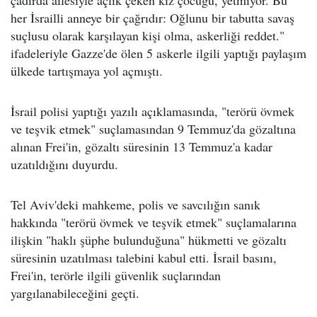
çadırda ailesiyle açlık çeken kız çocuğu, yetmiyor. Bu
her İsrailli anneye bir çağrıdır: Oğlunu bir tabutta savaş
suçlusu olarak karşılayan kişi olma, askerliği reddet."
ifadeleriyle Gazze'de ölen 5 askerle ilgili yaptığı paylaşım
ülkede tartışmaya yol açmıştı.
İsrail polisi yaptığı yazılı açıklamasında, "terörü övmek
ve teşvik etmek" suçlamasından 9 Temmuz'da gözaltına
alınan Frei'in, gözaltı süresinin 13 Temmuz'a kadar
uzatıldığını duyurdu.
Tel Aviv'deki mahkeme, polis ve savcılığın sanık
hakkında "terörü övmek ve teşvik etmek" suçlamalarına
ilişkin "haklı şüphe bulunduğuna" hükmetti ve gözaltı
süresinin uzatılması talebini kabul etti. İsrail basını,
Frei'in, terörle ilgili güvenlik suçlarından
yargılanabileceğini geçti.