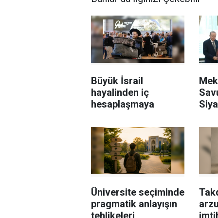
Büyük İsrail
Mek
hayalinden iç
Sav
hesaplaşmaya
Siya
aske
Üniversite seçiminde
Takd
pragmatik anlayışın
arzu
tehlikeleri
imti