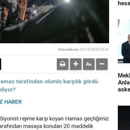
hes
Güncelleme:
05/10/2025 22:41
Mek
amas tarafından olumlu karşılık gördü.
Anla
aske
kliyor?
ÖZ HABER
 Siyonist rejime karşı koyan Hamas geçtiğimiz
arafından masaya konulan 20 maddelik