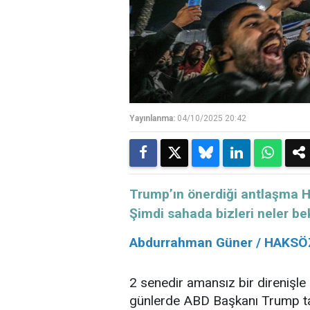
Yayınlanma:
04/10/2025 20:42
Trump’ın önerdiği antlaşma H
Şimdi sahada bizleri neler be
Abdurrahman Güner / HAKS
2 senedir amansız bir direnişle
günlerde ABD Başkanı Trump t