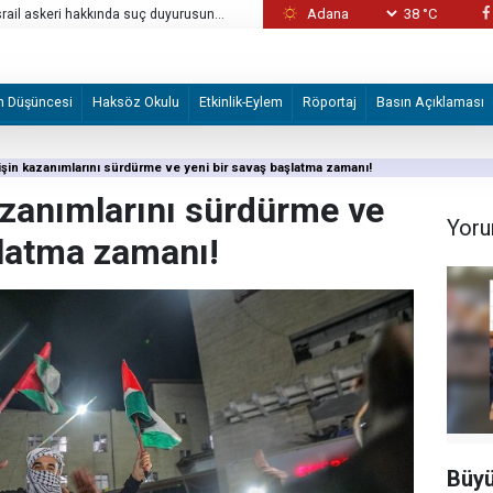
38 °C
İsrail askeri hakkında suç duyurusunda
‘Karanlık, alevler, çığlıklar’: İsrailli yerleşimc
köyü
m Düşüncesi
Haksöz Okulu
Etkinlik-Eylem
Röportaj
Basın Açıklaması
işin kazanımlarını sürdürme ve yeni bir savaş başlatma zamanı!
azanımlarını sürdürme ve
Yoru
şlatma zamanı!
Büyü