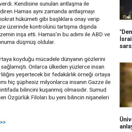
erdi. Kendisine sunulan antlaşma ile
endiren Hamas aynı zamanda antlaşmayı
nokrat hükümeti gibi başlıklara onay verip
azze üzerinde kontrolünü tartışma dışında
"Dem
 zemin inşa etti. Hamas’ın bu adımı ile ABD ve
İsrai
 konuma düşmüş oldular.
sars
rtaya koyduğu mücadele dünyanın gözlerini
 sağlamıştı. Onlarca ülkeden yüzlerce insan
lığını yeşertecek bir fedakârlık örneği ortaya
ımı hiç şüphesiz milyonlarca insanın Gazze ile
intifada bilincini kuşanmış olmasıdır. Sumud
Özgürlük Filoları bu yeni bilincin nişaneleri
Üniv
>>>
anlay