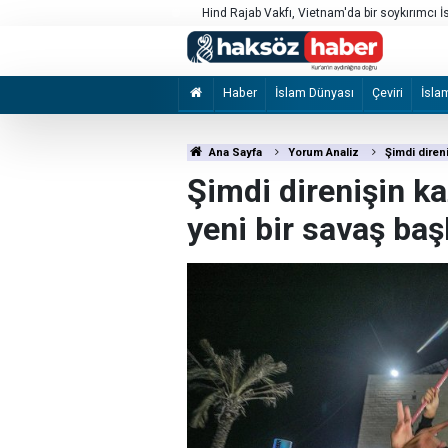
laması yaptı
Hind Rajab Vakfı, Vietnam'da bir soykırımcı 
bulundu
Haber
İslam Dünyası
Çeviri
İsla
Ana Sayfa
Yorum Analiz
Şimdi diren
Şimdi direnişin k
yeni bir savaş ba