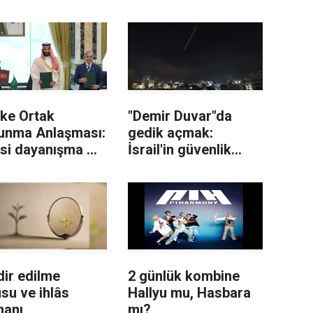
ke Ortak
"Demir Duvar"da
unma Anlaşması:
gedik açmak:
si dayanışma mı,
İsrail'in güvenlik
ri ittifak mı?
doktrini nasıl
sarsıldı?
ir edilme
2 günlük kombine
su ve ihlâs
Hallyu mu, Hasbara
hanı
mı?