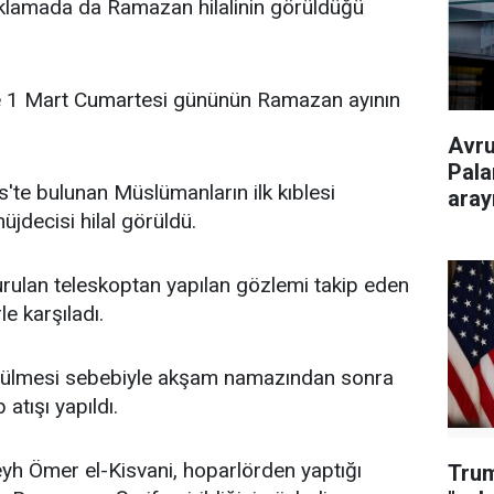
ıklamada da Ramazan hilalinin görüldüğü
ve 1 Mart Cumartesi gününün Ramazan ayının
Avru
Pala
üs'te bulunan Müslümanların ilk kıblesi
aray
jdecisi hilal görüldü.
ulan teleskoptan yapılan gözlemi takip eden
le karşıladı.
örülmesi sebebiyle akşam namazından sonra
atışı yapıldı.
h Ömer el-Kisvani, hoparlörden yaptığı
Trum