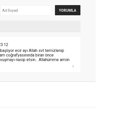
3:12
lıyor ecir ayı Allah svt temizlenip
slam coğrafyasınında biran önce
vuşmayı nasip etsin... Allahümme amiin