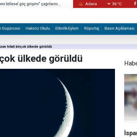
36 °C
i kitlesel göç girişimi" çağrılarını
ABD'de çocukların ruh sağlığı krizindeki s
milyon dolar ceza
m Düşüncesi
Haksöz Okulu
Etkinlik-Eylem
Röportaj
Basın Açıklaması
an hilali birçok ülkede görüldü
rçok ülkede görüldü
Hab
İspa