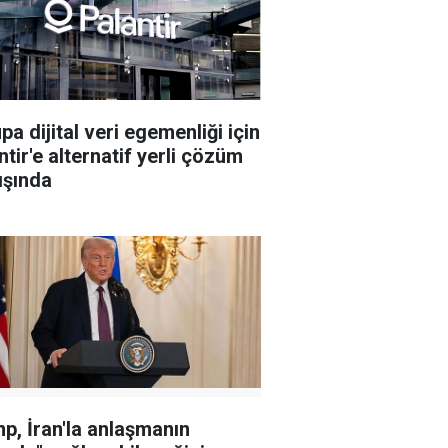
pa dijital veri egemenliği için
ntir'e alternatif yerli çözüm
ışında
p, İran'la anlaşmanın