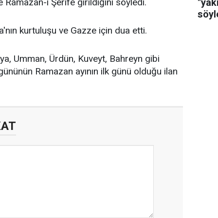
"yak
 Ramazan-ı Şerife girildiğini söyledi.
söyl
sa'nın kurtuluşu ve Gazze için dua etti.
ya, Umman, Ürdün, Kuveyt, Bahreyn gibi
gününün Ramazan ayının ilk günü olduğu ilan
KAT