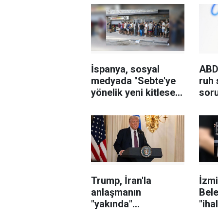
İspanya, sosyal
ABD
medyada "Sebte'ye
ruh 
yönelik yeni kitlesel
sor
göç girişimi"
nede
çağrılarını
567 
soruşturuyor
cez
Trump, İran'la
İzmi
anlaşmanın
Bele
"yakında"
"iha
sağlanabileceğini
karı