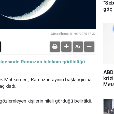
"Seb
göç g
soru
Güncelleme:
01/03/2025 17:32
ok bölgesinde Ramazan hilalinin görüldüğü
ABD'
kriz
sek Mahkemesi, Ramazan ayının başlangıcına
Meta
açıkladı.
 gözlemleyen kişilerin hilali gördüğü belirtildi.