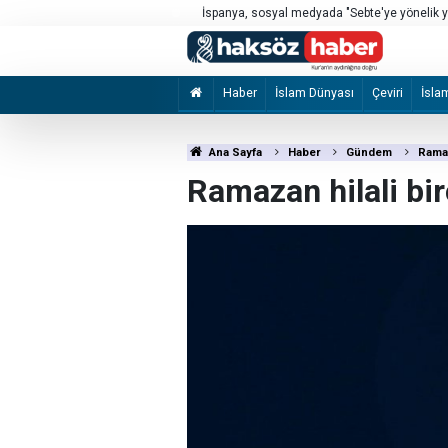
mi düştü?
İspanya, sosyal medyada "Sebte'ye yönelik yen
soruşturuyor
Haber
İslam Dünyası
Çeviri
İsla
Ana Sayfa
Haber
Gündem
Ramaz
Ramazan hilali bi