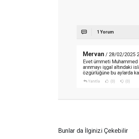
1 Yorum
Mervan
/ 28/02/2025 2
Evet ümmeti Muhammed baş
arınmayı işgal altındaki i
özgürlüğüne bu aylarda ka
Yanıtla
(0)
(0)
Bunlar da İlginizi Çekebilir