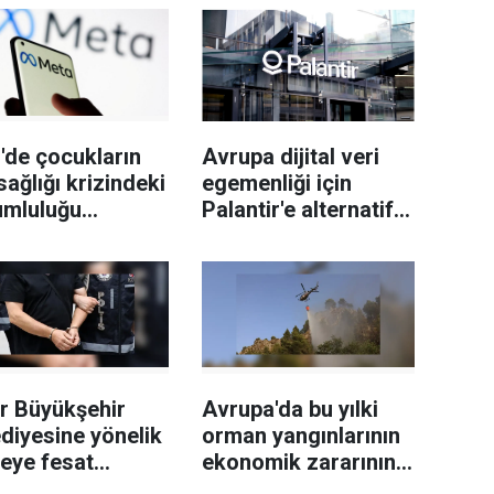
'de çocukların
Avrupa dijital veri
sağlığı krizindeki
egemenliği için
umluluğu
Palantir'e alternatif
niyle Meta'ya
yerli çözüm
milyon dolar
arayışında
a
r Büyükşehir
Avrupa'da bu yılki
diyesine yönelik
orman yangınlarının
leye fesat
ekonomik zararının
ştırma"
19 milyar avroyu