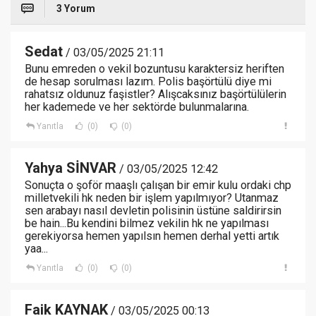
3 Yorum
Sedat
/ 03/05/2025 21:11
Bunu emreden o vekil bozuntusu karaktersiz heriften
de hesap sorulması lazım. Polis başörtülü diye mi
rahatsız oldunuz faşistler? Alışcaksınız başörtülülerin
her kademede ve her sektörde bulunmalarına.
Yanıtla
(0)
(0)
Yahya SİNVAR
/ 03/05/2025 12:42
Sonuçta o şoför maaşlı çalışan bir emir kulu ordaki chp
milletvekili hk neden bir işlem yapılmıyor? Utanmaz
sen arabayı nasıl devletin polisinin üstüne saldirirsin
be hain...Bu kendini bilmez vekilin hk ne yapılması
gerekiyorsa hemen yapılsın hemen derhal yetti artık
yaa...
Yanıtla
(0)
(0)
Faik KAYNAK
/ 03/05/2025 00:13