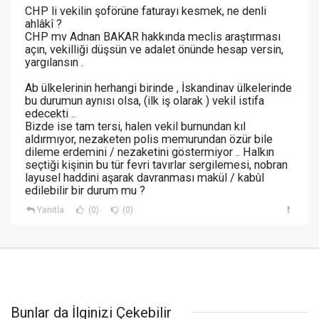
CHP li vekilin şoförüne faturayı kesmek, ne denli
ahlâkî ?
CHP mv Adnan BAKAR hakkında meclis araştırması
açın, vekilliği düşsün ve adalet önünde hesap versin,
yargılansın .
Ab ülkelerinin herhangi birinde , İskandinav ülkelerinde
bu durumun aynısı olsa, (ilk iş olarak ) vekil istifa
edecekti ..
Bizde ise tam tersi, halen vekil burnundan kıl
aldırmıyor, nezaketen polis memurundan özür bile
dileme erdemini / nezaketini göstermiyor .. Halkın
seçtiği kişinin bu tür fevri tavırlar sergilemesi, nobran
layusel haddini aşarak davranması makül / kabûl
edilebilir bir durum mu ?
Yanıtla
(0)
(0)
Bunlar da İlginizi Çekebilir