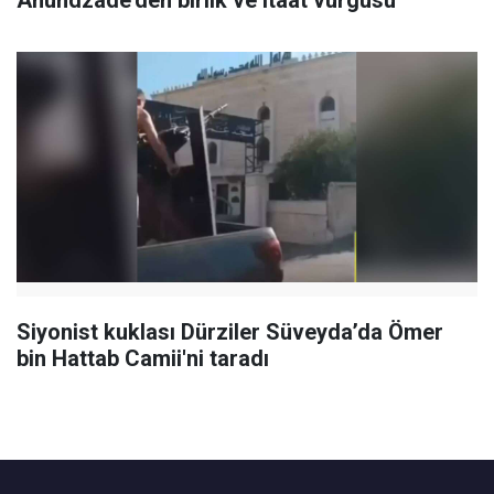
Ahundzade'den birlik ve itaat vurgusu
Siyonist kuklası Dürziler Süveyda’da Ömer
bin Hattab Camii'ni taradı