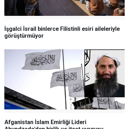
İşgalci İsrail binlerce Filistinli esiri aileleriyle
görüştürmüyor
Afganistan İslam Emirliği Lideri