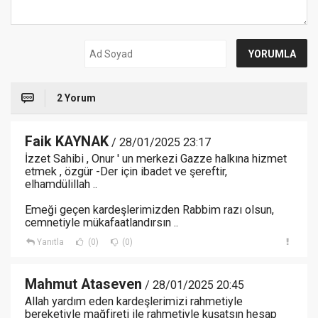
2 Yorum
Faik KAYNAK
/ 28/01/2025 23:17
İzzet Sahibi , Onur ' un merkezi Gazze halkına hizmet
etmek , özgür -Der için ibadet ve şereftir,
elhamdülillah ..
Emeği geçen kardeşlerimizden Rabbim razı olsun,
cemnetiyle mükafaatlandırsın ..
Yanıtla
(0)
(0)
Mahmut Ataseven
/ 28/01/2025 20:45
Allah yardım eden kardeşlerimizi rahmetiyle
bereketiyle mağfireti ile rahmetiyle kuşatsın hesap