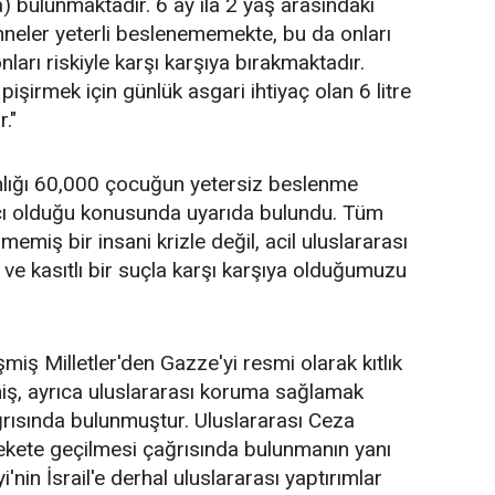
) bulunmaktadır. 6 ay ila 2 yaş arasındaki
nneler yeterli beslenememekte, bu da onları
arı riskiyle karşı karşıya bırakmaktadır.
işirmek için günlük asgari ihtiyaç olan 6 litre
."
nlığı 60,000 çocuğun yetersiz beslenme
yacı olduğu konusunda uyarıda bulundu. Tüm
emiş bir insani krizle değil, acil uluslararası
ve kasıtlı bir suçla karşı karşıya olduğumuzu
şmiş Milletler'den Gazze'yi resmi olarak kıtlık
tmiş, ayrıca uluslararası koruma sağlamak
rısında bulunmuştur. Uluslararası Ceza
kete geçilmesi çağrısında bulunmanın yanı
in İsrail'e derhal uluslararası yaptırımlar