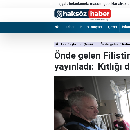
İşgal zindanlarında masum çocuklar alıkonu
Katil Ben-Gvir'den, Filistinli esirlerin kıyafetl
konulması talimatı
Haber
İslam Dünyası
Çeviri
İsla
Ana Sayfa
Çeviri
Önde gelen Filistinl
Önde gelen Filistin
yayınladı: 'Kıtlığı 