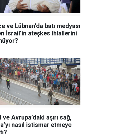
e ve Lübnan’da batı medyası
 İsrail’in ateşkes ihlallerini
müyor?
il ve Avrupa’daki aşırı sağ,
a’yı nasıl istismar etmeye
tı?