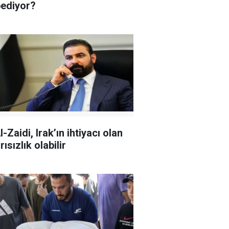
ediyor?
l-Zaidi, Irak’ın ihtiyacı olan
ısızlık olabilir