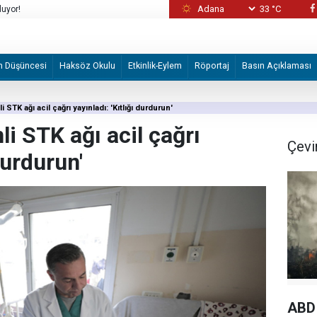
luyor!
33 °C
İşgal askerlerinin Lübnan'da "karargah" olarak
erine ve Kur'an-ı Kerimlerine el
ortaya çıktı
m Düşüncesi
Haksöz Okulu
Etkinlik-Eylem
Röportaj
Basın Açıklaması
i STK ağı acil çağrı yayınladı: 'Kıtlığı durdurun'
li STK ağı acil çağrı
Çevi
durdurun'
ABD 