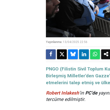
Yayınlanma:
13/04/2025 22:56
PNGO (Filistin Sivil Toplum Kur
Birleşmiş Milletler'den Gazze'y
etmelerini talep etmiş ve ül
Robert Inlakesh
’in
PC’de
yayın
tercüme edilmiştir.