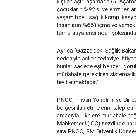
kişi en aşırı aşamada (5. Aşama
çocukların %92'si ve emziren a
yaşam boyu sağlık komplikasyonl
İnsanların %65'i içme ve yemek p
temiz suya erişimden yoksundur
Ayrıca "Gazze'deki Sağlık Baka
nedeniyle acilen tedaviye ihti
bunlar sadece eşi benzeri görülm
müdahale gerektiren sistematik 
teyit etmektedir."
PNGO, Filistin Yönetimi ve Birle
bölgesi ilan etmelerini talep e
amacıyla ülkelere müdahale çağ
Mahkemesi (ICC) nezdinde hare
sıra PNGO, BM Güvenlik Konseyi'n