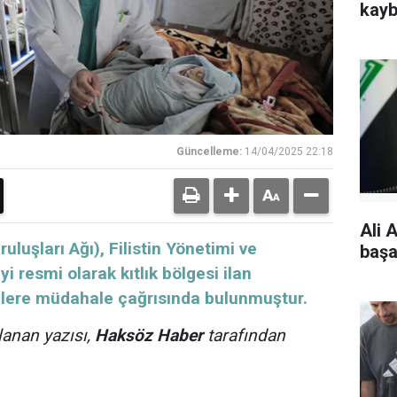
kayb
Güncelleme:
14/04/2025 22:18
Ali A
uluşları Ağı), Filistin Yönetimi ve
başar
i resmi olarak kıtlık bölgesi ilan
kelere müdahale çağrısında bulunmuştur.
lanan yazısı,
Haksöz Haber
tarafından