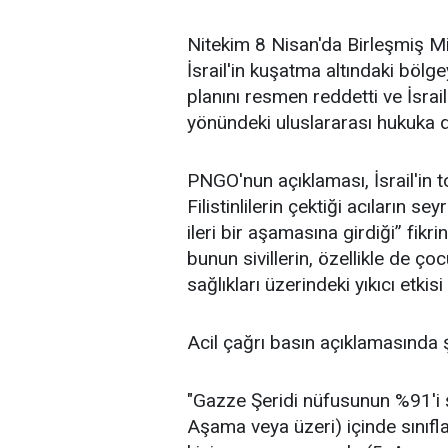
Nitekim 8 Nisan'da Birleşmiş Mi
İsrail'in kuşatma altındaki bölg
planını resmen reddetti ve İsrai
yönündeki uluslararası hukuka d
PNGO'nun açıklaması, İsrail'in 
Filistinlilerin çektiği acıların se
ileri bir aşamasına girdiği” fikr
bunun sivillerin, özellikle de çoc
sağlıkları üzerindeki yıkıcı etk
Acil çağrı basın açıklamasında 
"Gazze Şeridi nüfusunun %91'i ş
Aşama veya üzeri) içinde sınıfl