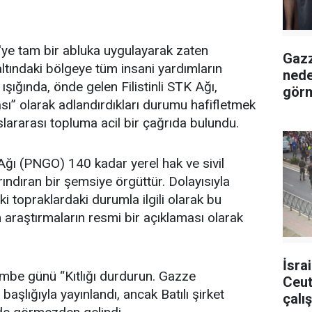
'ye tam bir abluka uygulayarak zaten
Gazz
tındaki bölgeye tüm insani yardımların
neden
 ışığında, önde gelen Filistinli STK Ağı,
gör
ması” olarak adlandırdıkları durumu hafifletmek
lararası topluma acil bir çağrıda bulundu.
ı Ağı (PNGO) 140 kadar yerel hak ve sivil
ndıran bir şemsiye örgüttür. Dolayısıyla
aki topraklardaki durumla ilgili olarak bu
 araştırmaların resmi bir açıklaması olarak
İsra
mbe günü “Kıtlığı durdurun. Gazze
Ceut
başlığıyla yayınlandı, ancak Batılı şirket
çalış