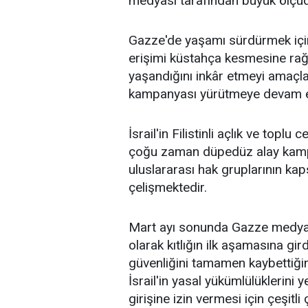
medyası tarafından büyük ölçü
Gazze'de yaşamı sürdürmek için
erişimi küstahça kesmesine rağm
yaşandığını inkâr etmeyi amaçla
kampanyası yürütmeye devam e
İsrail'in Filistinli açlık ve top
çoğu zaman düpedüz alay kamp
uluslararası hak gruplarının kaps
çelişmektedir.
Mart ayı sonunda Gazze medya o
olarak kıtlığın ilk aşamasına gird
güvenliğini tamamen kaybettiğini
İsrail'in yasal yükümlülüklerini
girişine izin vermesi için çeşitli 