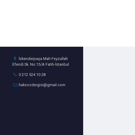
İskenderpaşa Mah Feyzullah
Efendi Sk. No:15/A Fatih-İstanbul
0 212 524 10 28
haksozdergisi@gmail.com