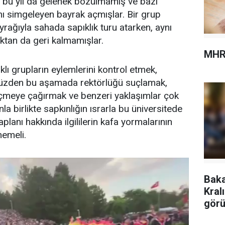
 bu yıl da gelenek bozulmamış ve bazı
ı simgeleyen bayrak açmışlar. Bir grup
rağıyla sahada sapıklık turu atarken, aynı
ktan da geri kalmamışlar.
MHR
klı grupların eylemlerini kontrol etmek,
 yüzden bu aşamada rektörlüğü suçlamak,
geçmeye çağırmak ve benzeri yaklaşımlar çok
la birlikte sapkınlığın ısrarla bu üniversitede
lanı hakkında ilgililerin kafa yormalarının
memeli.
Baka
Kral
görü