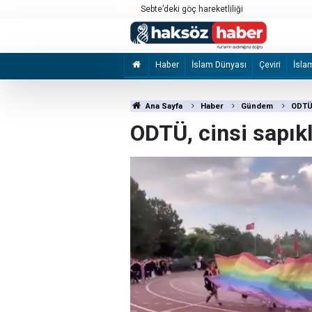
a’daki saldırılarını sürdürdü
Sebte’deki göç hareketliliği
Haber
İslam Dünyası
Çeviri
İsla
Ana Sayfa
Haber
Gündem
ODTÜ,
ODTÜ, cinsi sapık