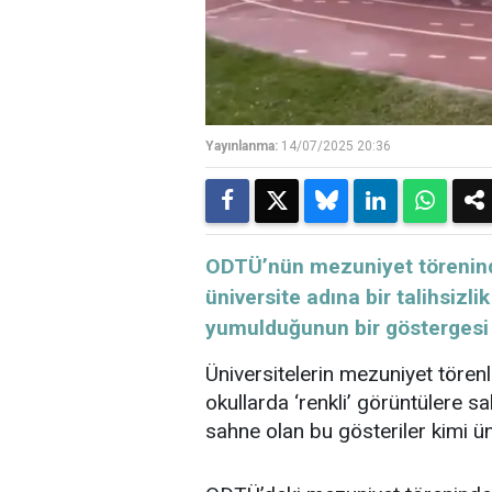
Yayınlanma:
14/07/2025 20:36
​​​​​​​ODTÜ’nün mezuniyet tören
üniversite adına bir talihsizl
yumulduğunun bir gösterges
Üniversitelerin mezuniyet törenl
okullarda ‘renkli’ görüntülere s
sahne olan bu gösteriler kimi ün