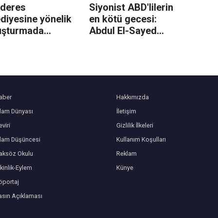
deres
Siyonist ABD'lilerin
diyesine yönelik
en kötü gecesi:
uşturmada
Abdul El-Sayed
an belediye
Demokrat Parti
kan yardımcısı
önseçimini kazandı
landı
aber
Hakkımızda
slam Dünyası
İletişim
viri
Gizlilik İlkeleri
slam Düşüncesi
Kullanım Koşulları
aksöz Okulu
Reklam
kinlik-Eylem
Künye
öportaj
asın Açıklaması