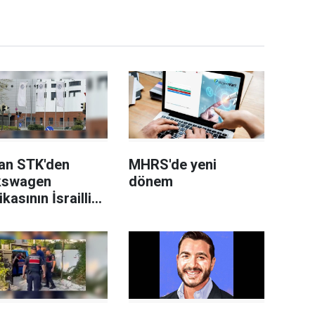
an STK'den
MHRS'de yeni
kswagen
dönem
ikasının İsrailli
h üreticisi
el'e
edilmesi planına
i