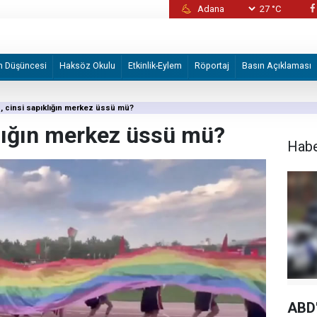
27 °C
Alman STK'den Volkswagen fabrikasının İsrail
devredilmesi planına tepki
m Düşüncesi
Haksöz Okulu
Etkinlik-Eylem
Röportaj
Basın Açıklaması
 cinsi sapıklığın merkez üssü mü?
lığın merkez üssü mü?
Hab
ABD'