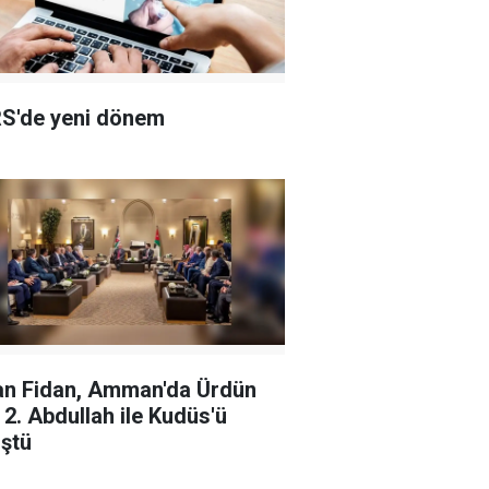
S'de yeni dönem
n Fidan, Amman'da Ürdün
ı 2. Abdullah ile Kudüs'ü
ştü