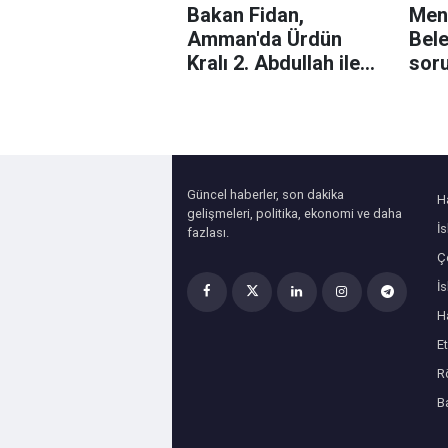
Bakan Fidan,
Men
Amman'da Ürdün
Bele
Kralı 2. Abdullah ile
sor
Kudüs'ü görüştü
aran
baş
yaka
Güncel haberler, son dakika
H
gelişmeleri, politika, ekonomi ve daha
İ
fazlası.
Çe
İ
H
Et
R
B