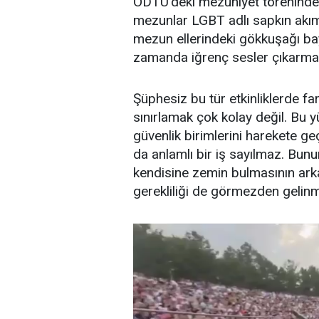
ODTÜ’deki mezuniyet töreninde
mezunlar LGBT adlı sapkın akım
mezun ellerindeki gökkuşağı bay
zamanda iğrenç sesler çıkarma
Şüphesiz bu tür etkinliklerde far
sınırlamak çok kolay değil. Bu
güvenlik birimlerini harekete 
da anlamlı bir iş sayılmaz. Bunun
kendisine zemin bulmasının arkap
gerekliliği de görmezden gelin