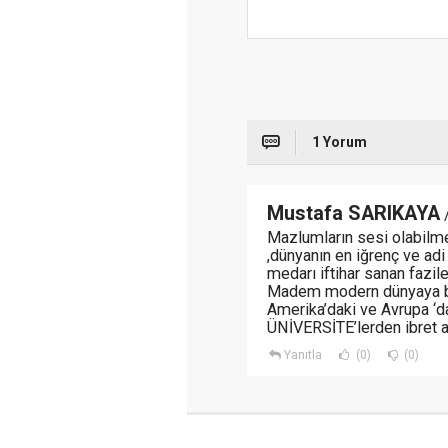
1 Yorum
Mustafa SARIKAYA
/
Mazlumların sesi olabilm
,dünyanın en iğrenç ve adi
medarı iftihar sanan fazilet
Madem modern dünyaya b
Amerika’daki ve Avrupa ‘d
ÜNİVERSİTE’lerden ibret al
Yanıtla
(0)
(0)