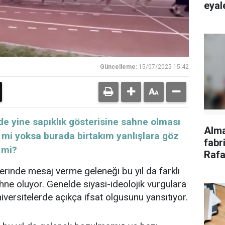
eyale
Güncelleme:
15/07/2025 15:42
inde yine sapıklık gösterisine sahne olması
Alm
ik mi yoksa burada birtakım yanlışlara göz
fabri
i mi?
Rafa
tepk
erinde mesaj verme geleneği bu yıl da farklı
ahne oluyor. Genelde siyasi-ideolojik vurgulara
iversitelerde açıkça ifsat olgusunu yansıtıyor.