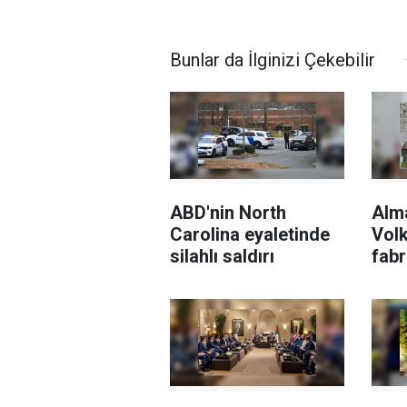
Bunlar da İlginizi Çekebilir
ABD'nin North
Alm
Carolina eyaletinde
Vol
silahlı saldırı
fabr
sila
Rafa
devr
tepk