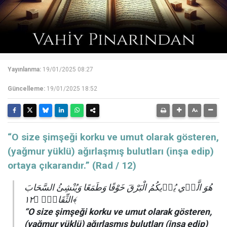
Yayınlanma:
19/01/2025 08:27
Güncelleme:
19/01/2025 18:52
“O size şimşeği korku ve umut olarak gösteren,
(yağmur yüklü) ağırlaşmış bulutları (inşa edip)
ortaya çıkarandır.” (Rad / 12)
هُوَ الَّذ۪ي يُر۪يكُمُ الْبَرْقَ خَوْفًا وَطَمَعًا وَيُنْشِئُ السَّحَابَ
الثِّقَالَۚ ﴿١٢﴾
“O size şimşeği korku ve umut olarak gösteren,
(yağmur yüklü) ağırlaşmış bulutları (inşa edip)