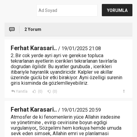
2 Yorum
Ferhat Karasari..
/ 19/01/2025 21:08
2..Bir cok yerde ayri ayri ve gerekse topluca
tekrarlanan ayetlerin icerikleri tekrarlanan tavirlarla
dogrudan ilgilidir. Bu ayatler gurubuda , icerikleri
itibariyle hayranlik uyandiricidir. Kalpler ve akillar
üzerinde güclü bir etki birakiyor. Ayni özelligi surenin
giris kisminda da gözlemlleyebiliriz.
Yanıtla
(0)
(0)
Ferhat Karasari..
/ 19/01/2025 20:59
Atmosfer de ki fenomenlerin yüce Allahin iradesine
ve yönetimine , evirip cevirisine boyun egdigi
vurgulaniyor,, Sözgelimi hem korkuya hemde umuda
sevk eden simsek, Allahin emri ve planlamasi