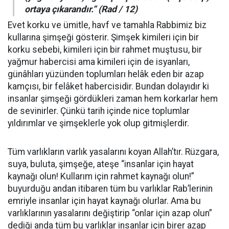
ortaya çıkarandır.”
(Rad / 12)
Evet korku ve ümitle, havf ve tamahla Rabbimiz biz
kullarına şimşeği gösterir. Şimşek kimileri için bir
korku sebebi, kimileri için bir rahmet muştusu, bir
yağmur habercisi ama kimileri için de isyanları,
günâhları yüzünden toplumları helâk eden bir azap
kamçısı, bir felâket habercisidir. Bundan dolayıdır ki
insanlar şimşeği gördükleri zaman hem korkarlar hem
de sevinirler. Çünkü tarih içinde nice toplumlar
yıldırımlar ve şimşeklerle yok olup gitmişlerdir.
Tüm varlıkların varlık yasalarını koyan Allah’tır. Rüzgara,
suya, buluta, şimşeğe, ateşe “insanlar için hayat
kaynağı olun! Kullarım için rahmet kaynağı olun!”
buyurduğu andan itibaren tüm bu varlıklar Rab’lerinin
emriyle insanlar için hayat kaynağı olurlar. Ama bu
varlıklarının yasalarını değiştirip “onlar için azap olun”
dediği anda tüm bu varlıklar insanlar için birer azap