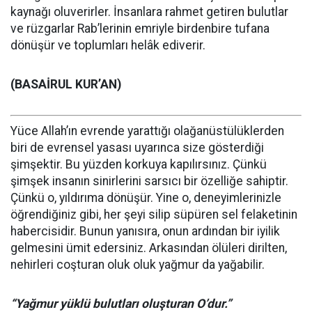
kaynağı oluverirler. İnsanlara rahmet getiren bulutlar
ve rüzgarlar Rab’lerinin emriyle birdenbire tufana
dönüşür ve toplumları helâk ediverir.
(BASAİRUL KUR’AN)
Yüce Allah’ın evrende yarattığı olağanüstülüklerden
biri de evrensel yasası uyarınca size gösterdiği
şimşektir. Bu yüzden korkuya kapılırsınız. Çünkü
şimşek insanın sinirlerini sarsıcı bir özelliğe sahiptir.
Çünkü o, yıldırıma dönüşür. Yine o, deneyimlerinizle
öğrendiğiniz gibi, her şeyi silip süpüren sel felaketinin
habercisidir. Bunun yanısıra, onun ardından bir iyilik
gelmesini ümit edersiniz. Arkasından ölüleri dirilten,
nehirleri coşturan oluk oluk yağmur da yağabilir.
“Yağmur yüklü bulutları oluşturan O’dur.”