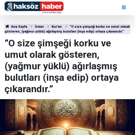
Ana Sayfa
İslam
Kur'an
“O size şimşeği korku ve umut olarak
gösteren, (yağmur yüklü) ağırlaşmış bulutları (inşa edip) ortaya çıkarandır.”
“O size şimşeği korku ve
umut olarak gösteren,
(yağmur yüklü) ağırlaşmış
bulutları (inşa edip) ortaya
çıkarandır.”