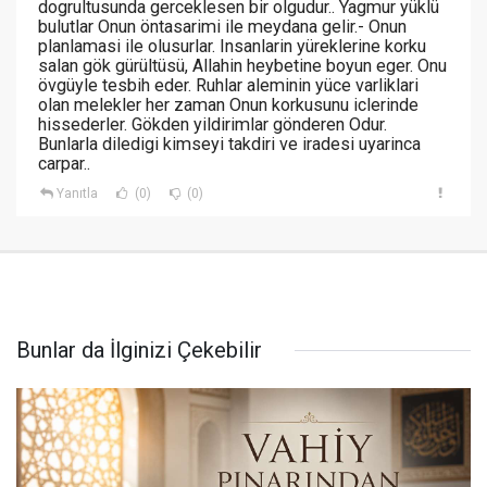
dogrultusunda gerceklesen bir olgudur.. Yagmur yüklü
bulutlar Onun öntasarimi ile meydana gelir.- Onun
planlamasi ile olusurlar. Insanlarin yüreklerine korku
salan gök gürültüsü, Allahin heybetine boyun eger. Onu
övgüyle tesbih eder. Ruhlar aleminin yüce varliklari
olan melekler her zaman Onun korkusunu iclerinde
hissederler. Gökden yildirimlar gönderen Odur.
Bunlarla diledigi kimseyi takdiri ve iradesi uyarinca
carpar..
Yanıtla
(0)
(0)
Bunlar da İlginizi Çekebilir