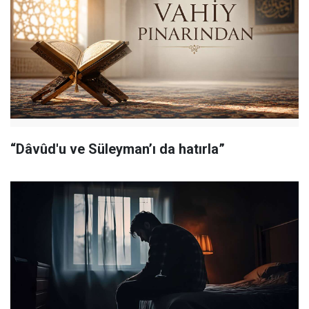
“Dâvûd'u ve Süleyman’ı da hatırla”