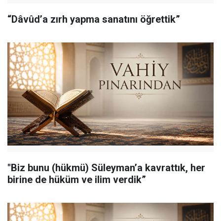
“Dâvûd’a zırh yapma sanatını öğrettik”
"Biz bunu (hükmü) Süleyman’a kavrattık, her
birine de hüküm ve ilim verdik”