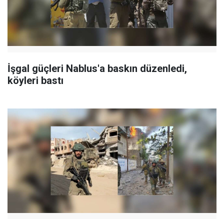
İşgal güçleri Nablus'a baskın düzenledi,
köyleri bastı