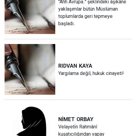
''Ahh Avrupa..'' şeklindeki âşıkâne
yaklaşımlar bütün Müslüman
toplumlarda geri tepmeye
başladı..
RIDVAN
KAYA
Yargılama değil, hukuk cinayeti!
NİMET
ORBAY
Velayeti̇n Rahmânî
kuşatıcılığından yapay