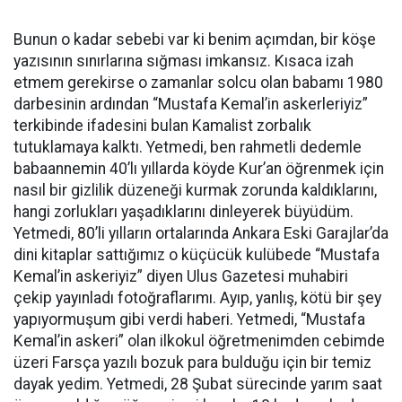
Bunun o kadar sebebi var ki benim açımdan, bir köşe
yazısının sınırlarına sığması imkansız. Kısaca izah
etmem gerekirse o zamanlar solcu olan babamı 1980
darbesinin ardından “Mustafa Kemal’in askerleriyiz”
terkibinde ifadesini bulan Kamalist zorbalık
tutuklamaya kalktı. Yetmedi, ben rahmetli dedemle
babaannemin 40’lı yıllarda köyde Kur’an öğrenmek için
nasıl bir gizlilik düzeneği kurmak zorunda kaldıklarını,
hangi zorlukları yaşadıklarını dinleyerek büyüdüm.
Yetmedi, 80’li yılların ortalarında Ankara Eski Garajlar’da
dini kitaplar sattığımız o küçücük kulübede “Mustafa
Kemal’in askeriyiz” diyen Ulus Gazetesi muhabiri
çekip yayınladı fotoğraflarımı. Ayıp, yanlış, kötü bir şey
yapıyormuşum gibi verdi haberi. Yetmedi, “Mustafa
Kemal’in askeri” olan ilkokul öğretmenimden cebimde
üzeri Farsça yazılı bozuk para bulduğu için bir temiz
dayak yedim. Yetmedi, 28 Şubat sürecinde yarım saat