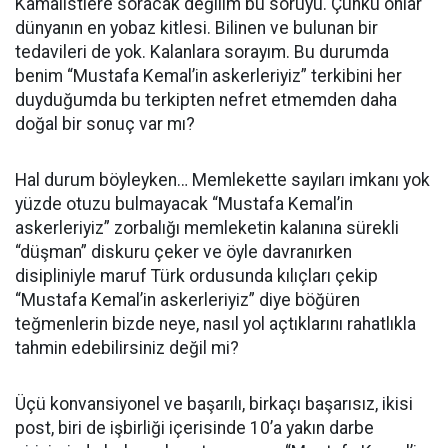
Kamalistlere soracak değilim bu soruyu. Çünkü onlar
dünyanın en yobaz kitlesi. Bilinen ve bulunan bir
tedavileri de yok. Kalanlara sorayım. Bu durumda
benim “Mustafa Kemal’in askerleriyiz” terkibini her
duyduğumda bu terkipten nefret etmemden daha
doğal bir sonuç var mı?
Hal durum böyleyken… Memlekette sayıları imkanı yok
yüzde otuzu bulmayacak “Mustafa Kemal’in
askerleriyiz” zorbalığı memleketin kalanına sürekli
“düşman” diskuru çeker ve öyle davranırken
disipliniyle maruf Türk ordusunda kılıçları çekip
“Mustafa Kemal’in askerleriyiz” diye böğüren
teğmenlerin bizde neye, nasıl yol açtıklarını rahatlıkla
tahmin edebilirsiniz değil mi?
Üçü konvansiyonel ve başarılı, birkaçı başarısız, ikisi
post, biri de işbirliği içerisinde 10’a yakın darbe