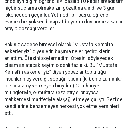
önce ayrıldığım öğrenci evi basılıp 10 kadar arkadaşım
hiçbir suçlama olmaksızın gözaltına alındı ve 3 gün
işkenceden geçirildi. Yetmedi, bir başka öğrenci
evimizi biz yokken basıp af buyurun donlarımıza kadar
arayıp gözdağı verdiler.
Bakınız sadece bireysel olarak “Mustafa Kemal’in
askerleriyiz” diyenlerin başıma neler getirdiklerini
anlattım. Ötesini söylemedim. Ötesini söyleyecek
olsam anlatacak şeyim o denli fazla ki. Bu “Mustafa
Kemal’in askerleriyiz” diyen yobazlar topluluğu
insanların oy verdiği, seçtiği iktidarı (ki ben o zamanlar
o iktidara oy vermeyen biriydim) Cumhuriyet
mitingleriyle, e-muhtıra rezaletiyle, anayasa
mahkemesi marifetiyle alaşağı etmeye çalıştı. Gezi’de
kendilerine benzemeyen herkesi yok etme yeminleri
etti.