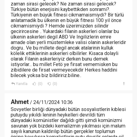
zaman sirasi gelecek? Ne zaman sirasi gelecek?
Türkiye bütün enerjisini kaybettikden sonrami?.
Türkiyenin en büyük fitnesi cikmamaismiydi? Bir türlü
anlatamadik bu ülkenin en büyük fitnesi 100 yil önce
cikmamismiydi ? Hemde üzerimizden silindir
gecirircesine .. Yukardaki filanin askerleri olanlar bu
ülkenin askerleri degil ABD Ve Ingilizlerin emre
amade olan yerli müstemleke valisi olanin askerleridir
dogru.. Ve bu millete degil ancak atalarinin kulluk
kölelik ettiklerinin askerleri olbilirler. Kisaca dolayli
olarak Filanin askerleriyiz derken bunu demek
istiyorlar... bu millet Fetö ye firsat vememisken bu
zibidilere de firsat vermeyecekdir Herkes haddini
bilecek yoksa biz bildiririz.biline..
Yanıtla
(0)
(0)
Ahmet
/ 24/11/2024 10:36
Sovyetler birliği dünyadaki bütün sosyalıstlerin kıblesi
putuydu yıkıldı leninin heykelleri devrildi tüm
dünyadaki komünistler dağıldı gitti şimdi komünizmi
savunan yok bizdeki kemalizmin yıkılması için malum
sayılı kanunun kaldırılıp bütün gerçekler toplumun
önüne koyulursa kemalistlerin putu devrilir onlarda çil