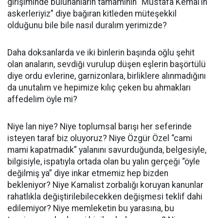
girişiminde bulunanların tamamının “Mustafa Kemal’in
askerleriyiz” diye bağıran kitleden müteşekkil
olduğunu bile bile nasıl duralım yerimizde?
Daha doksanlarda ve iki binlerin başında oğlu şehit
olan anaların, sevdiği vurulup düşen eşlerin başörtülü
diye ordu evlerine, garnizonlara, birliklere alınmadığını
da unutalım ve hepimize kılıç çeken bu ahmakları
affedelim öyle mi?
Niye lan niye? Niye toplumsal barışı her seferinde
isteyen taraf biz oluyoruz? Niye Özgür Özel “cami
mami kapatmadık” yalanını savurduğunda, belgesiyle,
bilgisiyle, ispatıyla ortada olan bu yalın gerçeği “öyle
değilmiş ya” diye inkar etmemiz hep bizden
bekleniyor? Niye Kamalist zorbalığı koruyan kanunlar
rahatlıkla değiştirilebilecekken değişmesi teklif dahi
edilemiyor? Niye memleketin bu yarasına, bu