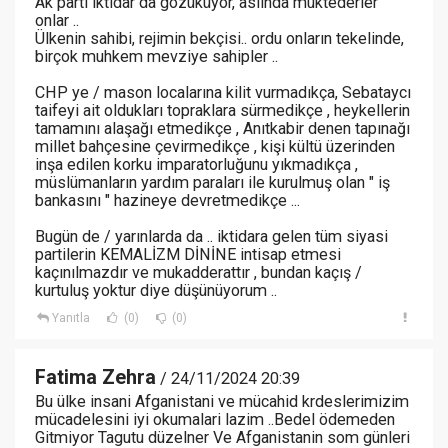
Ak parti iktidar da gözüküyor, aslında mûktederler
onlar ..
Ülkenin sahibi, rejimin bekçisi.. ordu onların tekelinde,
birçok muhkem mevziye sahipler ..
CHP ye / mason localarına kilit vurmadıkça, Sebataycı
taifeyi ait oldukları topraklara sürmedikçe , heykellerin
tamamını alaşağı etmedikçe , Anıtkabir denen tapınağı
millet bahçesine çevirmedikçe , kişi kültü üzerinden
inşa edilen korku imparatorluğunu yıkmadıkça ,
müslümanların yardım paraları ile kurulmuş olan " iş
bankasını " hazineye devretmedikçe ...
Bugün de / yarınlarda da .. iktidara gelen tüm siyasi
partilerin KEMALİZM DİNİNE intisap etmesi
kaçınılmazdır ve mukadderattır , bundan kaçış /
kurtuluş yoktur diye düşünüyorum ..
Yanıtla
(0)
(0)
Fatima Zehra
/ 24/11/2024 20:39
Bu ülke insani Afganistani ve mücahid krdeslerimizim
mücadelesini iyi okumalari lazim ..Bedel ödemeden
Gitmiyor Tagutu düzelner Ve Afganistanin som günleri