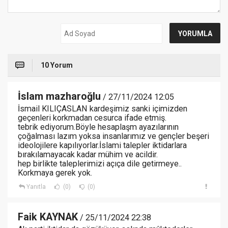
10 Yorum
İslam mazharoğlu
/ 27/11/2024 12:05
İsmail KILIÇASLAN kardeşimiz sanki içimizden
geçenleri korkmadan cesurca ifade etmiş.
tebrik ediyorum.Böyle hesaplaşm ayazılarının
çoğalması lazım yoksa insanlarımız ve gençler beşeri
ideolojilere kapılıyorlar.İslami talepler iktidarlara
bırakılamayacak kadar mühim ve acildir.
hep birlikte taleplerimizi açıça dile getirmeye..
Korkmaya gerek yok.
Yanıtla
(0)
(0)
Faik KAYNAK
/ 25/11/2024 22:38