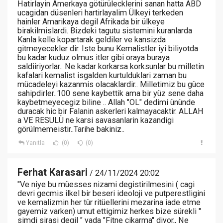
Hatirlayin Amerkaya götürülecklerini sanan hatta ABD
ucagidan düsenleri hartirlayalim Ülkeyi terkeden
hainler Amarikaya degil Afrikada bir ülkeye
birakilmislardi. Bizdeki tagutu sistemini kuranlarda
Kanla kelle kopartarak geldiler ve kansizda
gitmeyecekler dir. Iste bunu Kemalistler iyi biliyotda
bu kadar kuduz olmus itler gibi oraya buraya
saldiiriyorlar.. Ne kadar korkarsa korksunlar bu milletin
kafalari kemalist isgalden kurtulduklari zaman bu
mücadeleyi kazanmis olacaklardir.. Milletimiz bu güce
sahipdirler..100 sene kaybettik ama bir yüz sene daha
kaybetmeyecegiz biline .. Allah "OL" dedimi ününde
duracak hic bir Falanin askerleri kalmayacaktir. ALLAH
a VE RESULÜ ne karsi savasanlarin kazandigi
görülmemeistir..Tarihe bakiniz..
Yanıtla
(0)
(0)
Ferhat Karasari
/ 24/11/2024 20:02
"Ve niye bu müesses nizami degistirilmesini ( cagi
devri gecmis ilkel bir beseri ideoloji ve putperestligini
ve kemalizmin her tür ritüellerini mezarina iade etme
gayemiz varken) umut ettigimiz herkes bize sürekli "
simdi sirasi degil " yada "Fitne cikarma" diyor,, Ne