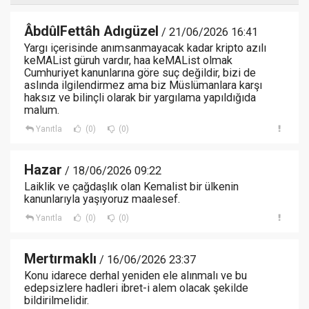
ÂbdûlFettâh Adıgüzel
/ 21/06/2026 16:41
Yargı içerisinde anımsanmayacak kadar kripto azılı
keMAList güruh vardır, haa keMAList olmak
Cumhuriyet kanunlarına göre suç değildir, bizi de
aslında ilgilendirmez ama biz Müslümanlara karşı
haksız ve bilinçli olarak bir yargılama yapıldığıda
malum.
Yanıtla
(0)
(0)
Hazar
/ 18/06/2026 09:22
Laiklik ve çağdaşlık olan Kemalist bir ülkenin
kanunlarıyla yaşıyoruz maalesef.
Yanıtla
(0)
(0)
Mertırmaklı
/ 16/06/2026 23:37
Konu idarece derhal yeniden ele alınmalı ve bu
edepsizlere hadleri ibret-i alem olacak şekilde
bildirilmelidir.