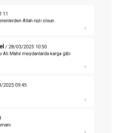
1:11
renlerden Allah razı olsun.
el
/ 28/03/2025 10:50
ğı Ali Mahir meydanlarda karga gibi
3/2025 09:45
8
üşmanı