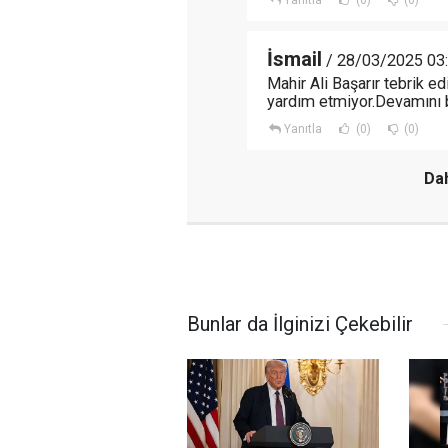
Yanıtla
(0)
(0)
İsmail
/ 28/03/2025 03
Mahir Ali Başarır tebrik e
yardım etmiyor.Devamını b
Yanıtla
(0)
(0)
Dah
Bunlar da İlginizi Çekebilir