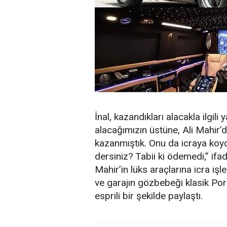
İnal, kazandıkları alacakla ilgil
alacağımızın üstüne, Ali Mahir’
kazanmıştık. Onu da icraya koy
dersiniz? Tabii ki ödemedi,” ifad
Mahir’in lüks araçlarına icra işl
ve garajın gözbebeği klasik Por
esprili bir şekilde paylaştı.