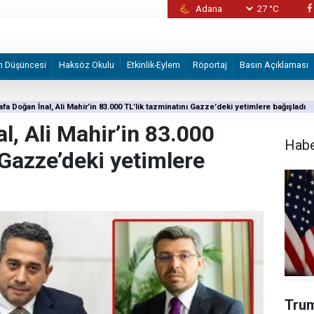
27 °C
eye fesat karıştırma" soruşturmasında
Kaos fırıldakları yine devrede: Şam’da masu
m Düşüncesi
Haksöz Okulu
Etkinlik-Eylem
Röportaj
Basın Açıklaması
fa Doğan İnal, Ali Mahir’in 83.000 TL’lik tazminatını Gazze’deki yetimlere bağışladı
l, Ali Mahir’in 83.000
Hab
 Gazze’deki yetimlere
Trum