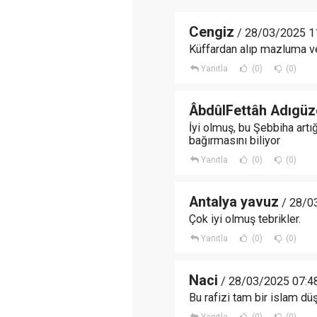
Cengiz
/ 28/03/2025 1
Küffardan alıp mazluma ve
Yanıtla
(0)
(0)
ÂbdûlFettâh Adıgüz
İyi olmuş, bu Şebbiha artı
bağırmasını biliyor
Yanıtla
(0)
(0)
Antalya yavuz
/ 28/0
Çok iyi olmuş tebrikler.
Yanıtla
(0)
(0)
Naci
/ 28/03/2025 07:4
Bu rafizi tam bir islam d