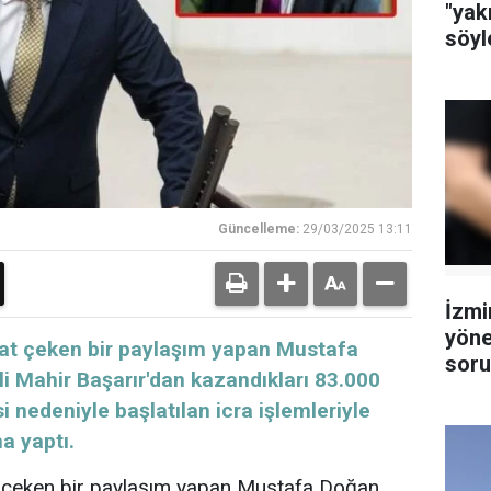
"yak
söyl
Güncelleme:
29/03/2025 13:11
İzmi
yöne
dikkat çeken bir paylaşım yapan Mustafa
soru
li Mahir Başarır'dan kazandıkları 83.000
tutu
nedeniyle başlatılan icra işlemleriyle
ma yaptı.
 çeken bir paylaşım yapan Mustafa Doğan