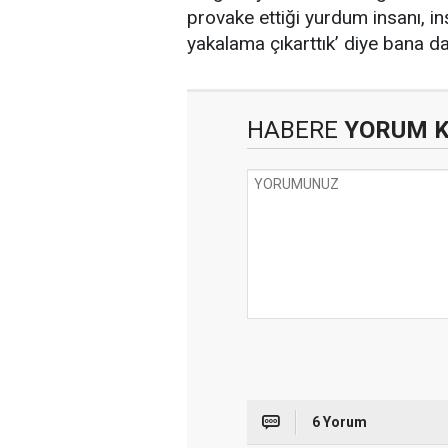
provake ettiği yurdum insanı, inş
yakalama çıkarttık’ diye bana da
HABERE
YORUM 
6 Yorum