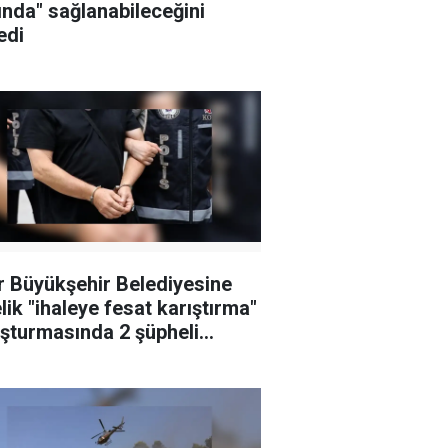
ında" sağlanabileceğini
edi
r Büyükşehir Belediyesine
lik "ihaleye fesat karıştırma"
şturmasında 2 şüpheli
klandı