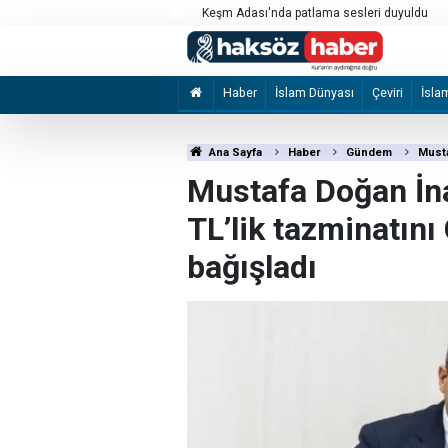
İzmir Büyükşehir Belediyesine yönelik "ihal
2 şüpheli tutuklandı
Haber
İslam Dünyası
Çeviri
İsla
Ana Sayfa
Haber
Gündem
Musta
Mustafa Doğan İna
TL’lik tazminatını
bağışladı