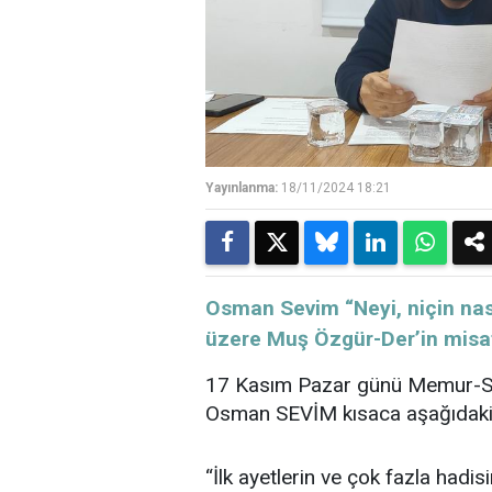
Yayınlanma:
18/11/2024 18:21
Osman Sevim “Neyi, niçin nas
üzere Muş Özgür-Der’in misafi
17 Kasım Pazar günü Memur-S
Osman SEVİM kısaca aşağıdaki 
“İlk ayetlerin ve çok fazla had