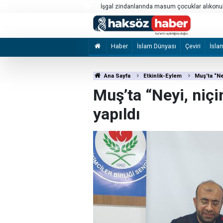
Katil Ben-Gvir'den, Filistinli esirlerin kıyafetl
konulması talimatı
Haber
İslam Dünyası
Çeviri
İsla
Ana Sayfa
Etkinlik-Eylem
Muş’ta “Ne
Muş’ta “Neyi, niçi
yapıldı