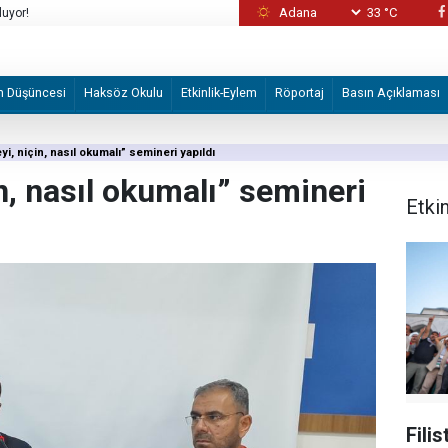
33 °C
erine ve Kur'an-ı Kerimlerine el
İşgal askerlerinin Lübnan'da "karargah" olarak
ortaya çıktı
m Düşüncesi
Haksöz Okulu
Etkinlik-Eylem
Röportaj
Basın Açıklaması
yi, niçin, nasıl okumalı” semineri yapıldı
n, nasıl okumalı” semineri
Etki
Fili