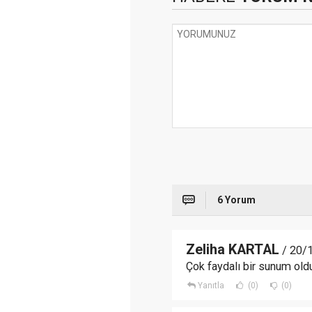
6 Yorum
Zeliha KARTAL
/ 20/
Çok faydalı bir sunum oldu
Yanıtla
(0)
(0)