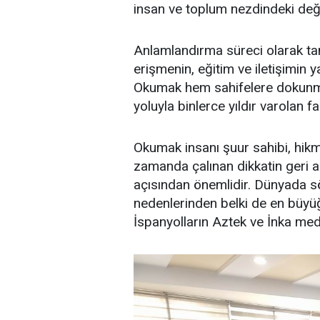
insan ve toplum nezdindeki değ
Anlamlandırma süreci olarak ta
erişmenin, eğitim ve iletişimin y
Okumak hem sahifelere dokunm
yoluyla binlerce yıldır varolan f
Okumak insanı şuur sahibi, hikmet
zamanda çalınan dikkatin geri a
açısından önemlidir. Dünyada 
nedenlerinden belki de en büyüğ
İspanyolların Aztek ve İnka meden