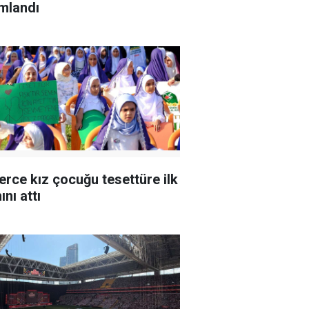
mlandı
erce kız çocuğu tesettüre ilk
nı attı