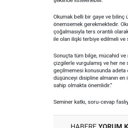
şeklinde listelenebilir.
Okumak belli bir gaye ve bilinç 
önemsemek gerekmektedir. Oku
çoğalmasıyla ters orantılı olara
ile olan ilişki terbiye edilmeli ve 
Sonuçta tüm bilge, mücahid ve m
çizgilerle vurgulamış ve her ne
geçilmemesi konusunda adeta ca
düşünceyi disipline almanın en 
sahip olmakta önemlidir.”
Seminer katkı, soru-cevap faslı
HABERE
YORUM 