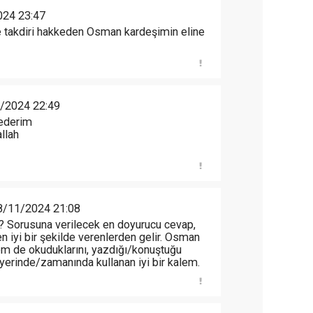
024 23:47
e takdiri hakkeden Osman kardeşimin eline
/2024 22:49
ederim
allah
8/11/2024 21:08
ı? Sorusuna verilecek en doyurucu cevap,
n iyi bir şekilde verenlerden gelir. Osman
hem de okuduklarını, yazdığı/konuştuğu
yerinde/zamanında kullanan iyi bir kalem.