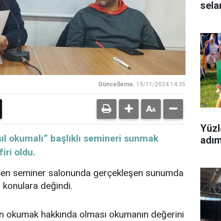
sela
Güncelleme:
19/11/2024 14:35
Yüzl
ıl okumalı” başlıklı semineri sunmak
adımı
ri oldu.
en seminer salonunda gerçekleşen sunumda
konulara değindi.
isin okumak hakkında olması okumanın değerini