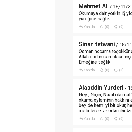
Mehmet Ali
/ 18/11/2
Okumaya dair yetkinliğiyl
yüreğine sağlık.
Yanıtla
(0)
(0)
Sinan tetwani
/ 18/11
Osman hocama teşekkür 
Allah ondan razı olsun inş
Emeğine sağlık
Yanıtla
(0)
(0)
Alaaddin Yurderi
/ 1
Neyi, Niçin, Nasıl okumal
okuma eyleminin hakkını e
bey de hem iyi bir okur, 
metinlerde ve ortamlarda 
Yanıtla
(0)
(0)