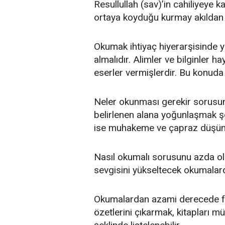
Resullullah (sav)’in cahiliyeye 
ortaya koyduğu kurmay akıldan ra
Okumak ihtiyaç hiyerarşisinde 
almalıdır. Alimler ve bilginler 
eserler vermişlerdir. Bu konuda
Neler okunması gerekir sorusun
belirlenen alana yoğunlaşmak şe
ise muhakeme ve çapraz düşünc
Nasıl okumalı sorusunu azda o
sevgisini yükseltecek okumalard
Okumalardan azami derecede fa
özetlerini çıkarmak, kitapları 