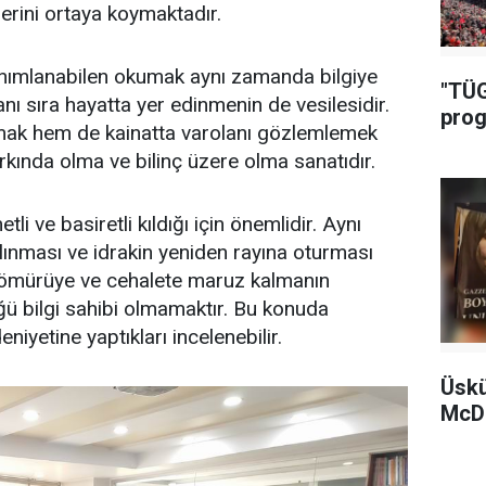
erini ortaya koymaktadır.
nımlanabilen okumak aynı zamanda bilgiye
"TÜG
anı sıra hayatta yer edinmenin de vesilesidir.
prog
ak hem de kainatta varolanı gözlemlemek
arkında olma ve bilinç üzere olma sanatıdır.
li ve basiretli kıldığı için önemlidir. Aynı
lınması ve idrakin yeniden rayına oturması
sömürüye ve cehalete maruz kalmanın
ü bilgi sahibi olmamaktır. Bu konuda
iyetine yaptıkları incelenebilir.
Üskü
McDo