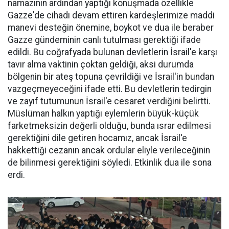
namazının ardından yaptığı konuşmada özellikle
Gazze'de cihadı devam ettiren kardeşlerimize maddi
manevi desteğin önemine, boykot ve dua ile beraber
Gazze gündeminin canlı tutulması gerektiği ifade
edildi. Bu coğrafyada bulunan devletlerin İsrail'e karşı
tavır alma vaktinin çoktan geldiği, aksi durumda
bölgenin bir ateş topuna çevrildiği ve İsrail'in bundan
vazgeçmeyeceğini ifade etti. Bu devletlerin tedirgin
ve zayıf tutumunun İsrail'e cesaret verdiğini belirtti.
Müslüman halkın yaptığı eylemlerin büyük-küçük
farketmeksizin değerli olduğu, bunda ısrar edilmesi
gerektiğini dile getiren hocamız, ancak İsrail'e
hakkettiği cezanın ancak ordular eliyle verileceğinin
de bilinmesi gerektiğini söyledi. Etkinlik dua ile sona
erdi.