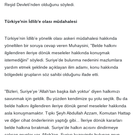
Reşid Devleti'nden olduğunu söyledi.
Türkiye'nin İdlib'e olası müdahalesi
Türkiye'nin İdlib'e yönelik olası askeri müdahalesi hakkında
yöneltilen bir soruya cevap veren Muhaysini, "Belde halkını
ilgilendiren ileriye dönük meseleler hakkında konuşmak
istemediğini" söyledi. Suriye'de bulunma nedenini mazlumlara
yardım etmek şeklinde açıklayan ilim adamı, konu hakkında
bölgedeki grupların söz sahibi olduğunu ifade etti.
"Bizleri, Suriye'ye 'Allah'tan başka ilah yoktur' diyen halkımızı
savunmak için geldik. Bu yüzden kendimize şu yolu seçtik. Bu da
belde halkını ilgilendiren ileriye dönük genel meseleler hakkında
asla konuşmamaktır. Tıpkı Şeyh Abdullah Azzam, Komutan Hattap
ve diğer cihat önderlerinin yaptığı gibi... İleriye dönük kararları
belde halkına bırakmak. Suriye'de halkın acısını dindirmeye
çalışan gruplar var. Allah'tan, Suriye kuzeyinde bulunan grup