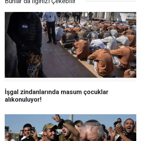
Bunlar da İlginizi Çekebilir
İşgal zindanlarında masum çocuklar
alıkonuluyor!