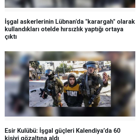
İşgal askerlerinin Lübnan'da "karargah" olarak
kullandıkları otelde hırsızlık yaptığı ortaya
çıktı
Esir Kulübü: İşgal güçleri Kalendiya’da 60
kişiyi gözaltına aldı