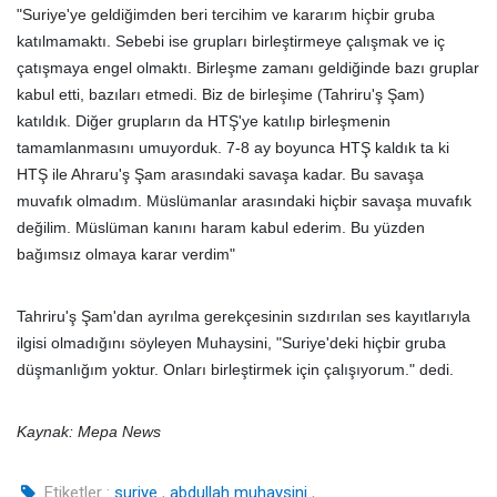
"Suriye'ye geldiğimden beri tercihim ve kararım hiçbir gruba
katılmamaktı. Sebebi ise grupları birleştirmeye çalışmak ve iç
çatışmaya engel olmaktı. Birleşme zamanı geldiğinde bazı gruplar
kabul etti, bazıları etmedi. Biz de birleşime (Tahriru'ş Şam)
katıldık. Diğer grupların da HTŞ'ye katılıp birleşmenin
tamamlanmasını umuyorduk. 7-8 ay boyunca HTŞ kaldık ta ki
HTŞ ile Ahraru'ş Şam arasındaki savaşa kadar. Bu savaşa
muvafık olmadım. Müslümanlar arasındaki hiçbir savaşa muvafık
değilim. Müslüman kanını haram kabul ederim. Bu yüzden
bağımsız olmaya karar verdim"
Tahriru'ş Şam'dan ayrılma gerekçesinin sızdırılan ses kayıtlarıyla
ilgisi olmadığını söyleyen Muhaysini, "Suriye'deki hiçbir gruba
düşmanlığım yoktur. Onları birleştirmek için çalışıyorum." dedi.
Kaynak: Mepa News
Etiketler :
suriye
,
abdullah muhaysini
,