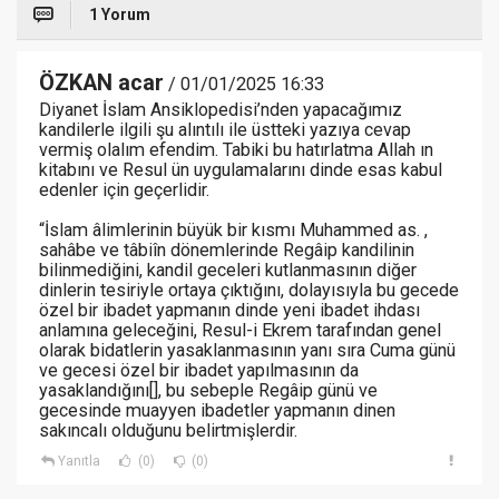
1 Yorum
ÖZKAN acar
/ 01/01/2025 16:33
Diyanet İslam Ansiklopedisi’nden yapacağımız
kandilerle ilgili şu alıntılı ile üstteki yazıya cevap
vermiş olalım efendim. Tabiki bu hatırlatma Allah ın
kitabını ve Resul ün uygulamalarını dinde esas kabul
edenler için geçerlidir.
“İslam âlimlerinin büyük bir kısmı Muhammed as. ,
sahâbe ve tâbiîn dönemlerinde Regâip kandilinin
bilinmediğini, kandil geceleri kutlanmasının diğer
dinlerin tesiriyle ortaya çıktığını, dolayısıyla bu gecede
özel bir ibadet yapmanın dinde yeni ibadet ihdası
anlamına geleceğini, Resul-i Ekrem tarafından genel
olarak bidatlerin yasaklanmasının yanı sıra Cuma günü
ve gecesi özel bir ibadet yapılmasının da
yasaklandığını[], bu sebeple Regâip günü ve
gecesinde muayyen ibadetler yapmanın dinen
sakıncalı olduğunu belirtmişlerdir.
Yanıtla
(0)
(0)