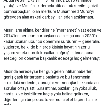
Abdül Fettah El-Sisi’nin 3 Temmuz 2013 tarihinde
yaptığı ve Mısır’ın ilk demokratik olarak seçilmiş sivil
cumhurbaşkanı olan merhum Muhammed Mursi’yi
görevden alan askeri darbeyi ilan eden açıklaması.
Mısırlıların aklına, kendilerine “merhamet” vaat eden ve
2014’ten beri cumhurbaşkanı olan — şu anda 2030’a
kadar uzanan üçüncü dönemini sürdüren — generalin,
yüzlerce, belki de binlerce kişinin hayatının zorlu
yaşam ve ekonomik koşulların ağırlığı altında sona
ereceği bir döneme başkanlık edeceği hiç gelmemişti.
Mısır'da neredeyse her gün gelen intihar haberleri,
geniş çaplı bir tartışma başlattı ve bu fenomenin
ardındaki nedenler, sonuçlar ve mesajlar hakkında acil
sorular ortaya attı. Zira intihar, bazıları için yoksulluk,
hastalık ve işsizlikten kaçış yolu haline gelirken,
diğerleri için bir protesto ve muhalefet biçimi haline